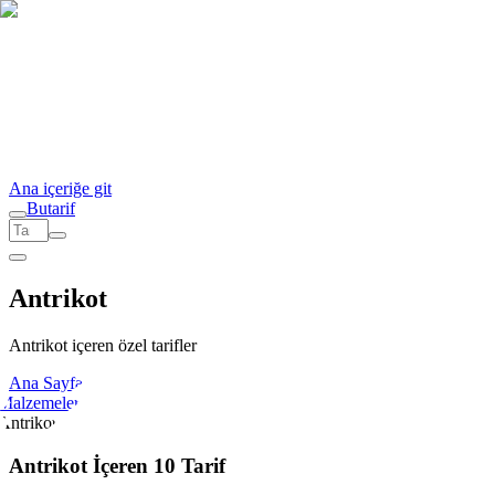
Ana içeriğe git
But
a
r
i
f
Antrikot
Antrikot içeren özel tarifler
Ana Sayfa
Malzemeler
Antrikot
Antrikot İçeren 10 Tarif