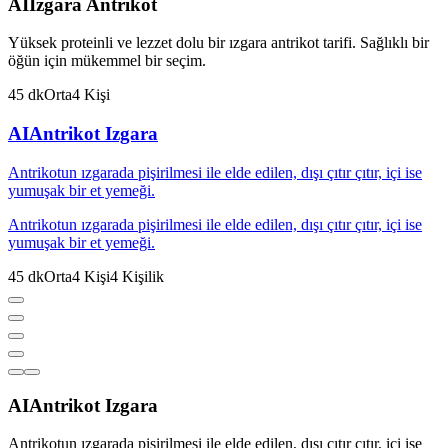
AI
Izgara Antrikot
Yüksek proteinli ve lezzet dolu bir ızgara antrikot tarifi. Sağlıklı bir
öğün için mükemmel bir seçim.
45
dk
Orta
4
Kişi
AI
Antrikot Izgara
Antrikotun ızgarada pişirilmesi ile elde edilen, dışı çıtır çıtır, içi ise
yumuşak bir et yemeği.
Antrikotun ızgarada pişirilmesi ile elde edilen, dışı çıtır çıtır, içi ise
yumuşak bir et yemeği.
45
dk
Orta
4
Kişi
4
Kişilik
AI
Antrikot Izgara
Antrikotun ızgarada pişirilmesi ile elde edilen, dışı çıtır çıtır, içi ise