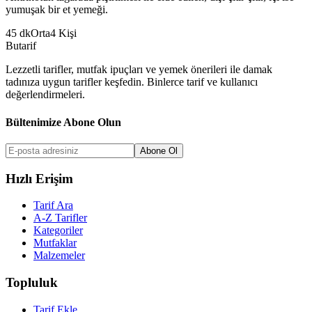
yumuşak bir et yemeği.
45
dk
Orta
4
Kişi
But
a
r
i
f
Lezzetli tarifler, mutfak ipuçları ve yemek önerileri ile damak
tadınıza uygun tarifler keşfedin. Binlerce tarif ve kullanıcı
değerlendirmeleri.
Bültenimize Abone Olun
Abone Ol
Hızlı Erişim
Tarif Ara
A-Z Tarifler
Kategoriler
Mutfaklar
Malzemeler
Topluluk
Tarif Ekle