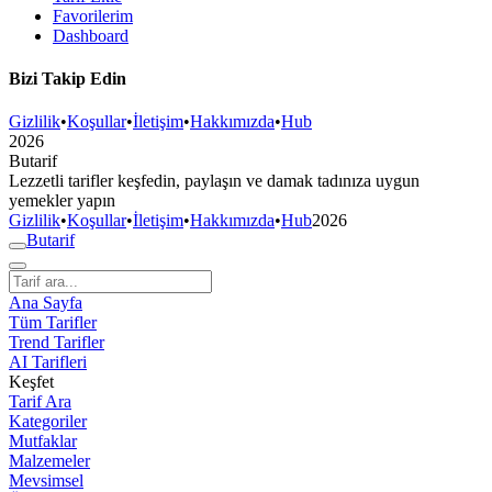
Favorilerim
Dashboard
Bizi Takip Edin
Gizlilik
•
Koşullar
•
İletişim
•
Hakkımızda
•
Hub
2026
But
a
r
i
f
Lezzetli tarifler keşfedin, paylaşın ve damak tadınıza uygun
yemekler yapın
Gizlilik
•
Koşullar
•
İletişim
•
Hakkımızda
•
Hub
2026
But
a
r
i
f
Ana Sayfa
Tüm Tarifler
Trend Tarifler
AI Tarifleri
Keşfet
Tarif Ara
Kategoriler
Mutfaklar
Malzemeler
Mevsimsel