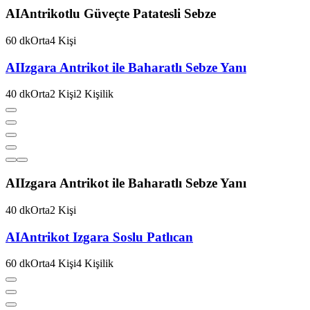
AI
Antrikotlu Güveçte Patatesli Sebze
60
dk
Orta
4
Kişi
AI
Izgara Antrikot ile Baharatlı Sebze Yanı
40
dk
Orta
2
Kişi
2
Kişilik
AI
Izgara Antrikot ile Baharatlı Sebze Yanı
40
dk
Orta
2
Kişi
AI
Antrikot Izgara Soslu Patlıcan
60
dk
Orta
4
Kişi
4
Kişilik