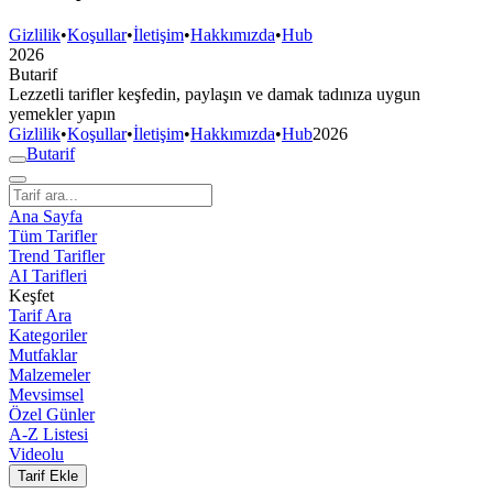
Gizlilik
•
Koşullar
•
İletişim
•
Hakkımızda
•
Hub
2026
But
a
r
i
f
Lezzetli tarifler keşfedin, paylaşın ve damak tadınıza uygun
yemekler yapın
Gizlilik
•
Koşullar
•
İletişim
•
Hakkımızda
•
Hub
2026
But
a
r
i
f
Ana Sayfa
Tüm Tarifler
Trend Tarifler
AI Tarifleri
Keşfet
Tarif Ara
Kategoriler
Mutfaklar
Malzemeler
Mevsimsel
Özel Günler
A-Z Listesi
Videolu
Tarif Ekle