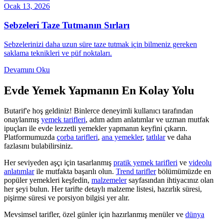
Ocak 13, 2026
Sebzeleri Taze Tutmanın Sırları
Sebzelerinizi daha uzun süre taze tutmak için bilmeniz gereken
saklama teknikleri ve püf noktaları.
Devamını Oku
Evde Yemek Yapmanın En Kolay Yolu
Butarif'e hoş geldiniz! Binlerce deneyimli kullanıcı tarafından
onaylanmış
yemek tarifleri
, adım adım anlatımlar ve uzman mutfak
ipuçları ile evde lezzetli yemekler yapmanın keyfini çıkarın.
Platformumuzda
çorba tarifleri
,
ana yemekler
,
tatlılar
ve daha
fazlasını bulabilirsiniz.
Her seviyeden aşçı için tasarlanmış
pratik yemek tarifleri
ve
videolu
anlatımlar
ile mutfakta başarılı olun.
Trend tarifler
bölümümüzde en
popüler yemekleri keşfedin,
malzemeler
sayfasından ihtiyacınız olan
her şeyi bulun. Her tarifte detaylı malzeme listesi, hazırlık süresi,
pişirme süresi ve porsiyon bilgisi yer alır.
Mevsimsel tarifler, özel günler için hazırlanmış menüler ve
dünya