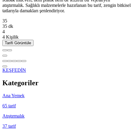
atıştırmalık. Sağlıklı malzemelerle hazırlanan bu tarif, zengin bitkisel
tatlarıyla damakları şenlendiriyor.
35
35
dk
4
4
Kişilik
Tarifi Görüntüle
KEŞFEDİN
Kategoriler
Ana Yemek
65
tarif
Atıştırmalık
37
tarif