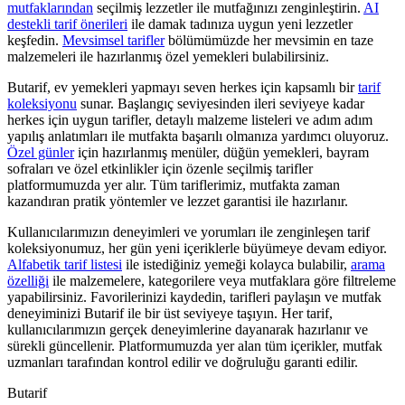
mutfaklarından
seçilmiş lezzetler ile mutfağınızı zenginleştirin.
AI
destekli tarif önerileri
ile damak tadınıza uygun yeni lezzetler
keşfedin.
Mevsimsel tarifler
bölümümüzde her mevsimin en taze
malzemeleri ile hazırlanmış özel yemekleri bulabilirsiniz.
Butarif, ev yemekleri yapmayı seven herkes için kapsamlı bir
tarif
koleksiyonu
sunar. Başlangıç seviyesinden ileri seviyeye kadar
herkes için uygun tarifler, detaylı malzeme listeleri ve adım adım
yapılış anlatımları ile mutfakta başarılı olmanıza yardımcı oluyoruz.
Özel günler
için hazırlanmış menüler, düğün yemekleri, bayram
sofraları ve özel etkinlikler için özenle seçilmiş tarifler
platformumuzda yer alır. Tüm tariflerimiz, mutfakta zaman
kazandıran pratik yöntemler ve lezzet garantisi ile hazırlanır.
Kullanıcılarımızın deneyimleri ve yorumları ile zenginleşen tarif
koleksiyonumuz, her gün yeni içeriklerle büyümeye devam ediyor.
Alfabetik tarif listesi
ile istediğiniz yemeği kolayca bulabilir,
arama
özelliği
ile malzemelere, kategorilere veya mutfaklara göre filtreleme
yapabilirsiniz. Favorilerinizi kaydedin, tarifleri paylaşın ve mutfak
deneyiminizi Butarif ile bir üst seviyeye taşıyın. Her tarif,
kullanıcılarımızın gerçek deneyimlerine dayanarak hazırlanır ve
sürekli güncellenir. Platformumuzda yer alan tüm içerikler, mutfak
uzmanları tarafından kontrol edilir ve doğruluğu garanti edilir.
But
a
r
i
f