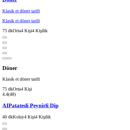
Klasik et döner tarifi
Klasik et döner tarifi
75
dk
Orta
4
Kişi
4
Kişilik
Döner
Klasik et döner tarifi
75
dk
Orta
4
Kişi
4.4
(
48
)
AI
Patatesli Peynirli Dip
40
dk
Kolay
4
Kişi
4
Kişilik