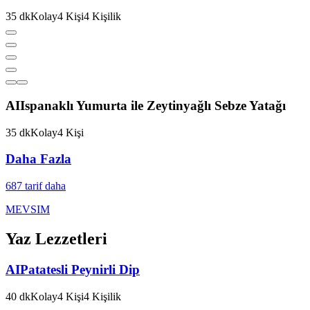
35
dk
Kolay
4
Kişi
4
Kişilik
AI
Ispanaklı Yumurta ile Zeytinyağlı Sebze Yatağı
35
dk
Kolay
4
Kişi
Daha Fazla
687
tarif daha
MEVSIM
Yaz
Lezzetleri
AI
Patatesli Peynirli Dip
40
dk
Kolay
4
Kişi
4
Kişilik