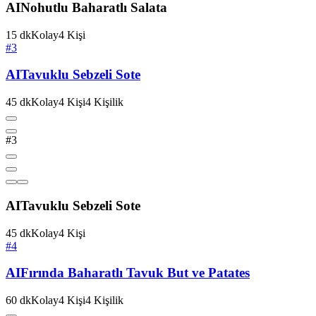
AI
Nohutlu Baharatlı Salata
15
dk
Kolay
4
Kişi
#3
AI
Tavuklu Sebzeli Sote
45
dk
Kolay
4
Kişi
4
Kişilik
#3
AI
Tavuklu Sebzeli Sote
45
dk
Kolay
4
Kişi
#4
AI
Fırında Baharatlı Tavuk But ve Patates
60
dk
Kolay
4
Kişi
4
Kişilik