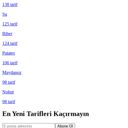
138
tarif
Su
125
tarif
Biber
124
tarif
Patates
106
tarif
Maydanoz
98
tarif
Nohut
98
tarif
En Yeni Tarifleri Kaçırmayın
Abone Ol