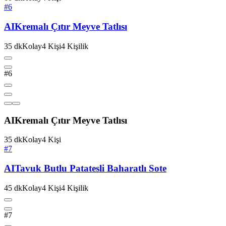
#6
AI
Kremalı Çıtır Meyve Tatlısı
35
dk
Kolay
4
Kişi
4
Kişilik
#6
AI
Kremalı Çıtır Meyve Tatlısı
35
dk
Kolay
4
Kişi
#7
AI
Tavuk Butlu Patatesli Baharatlı Sote
45
dk
Kolay
4
Kişi
4
Kişilik
#7