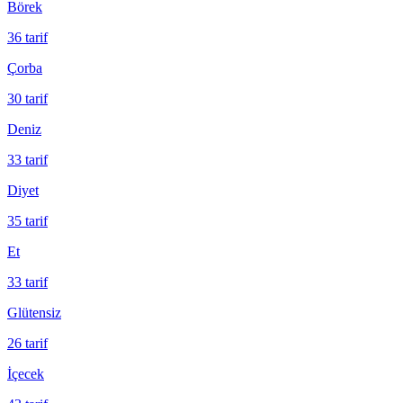
Börek
36
tarif
Çorba
30
tarif
Deniz
33
tarif
Diyet
35
tarif
Et
33
tarif
Glütensiz
26
tarif
İçecek