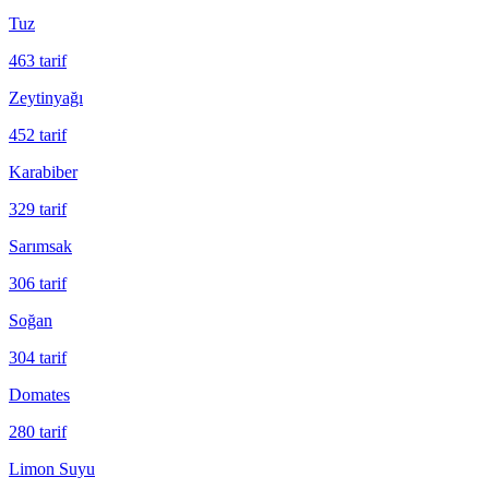
Tuz
463
tarif
Zeytinyağı
452
tarif
Karabiber
329
tarif
Sarımsak
306
tarif
Soğan
304
tarif
Domates
280
tarif
Limon Suyu