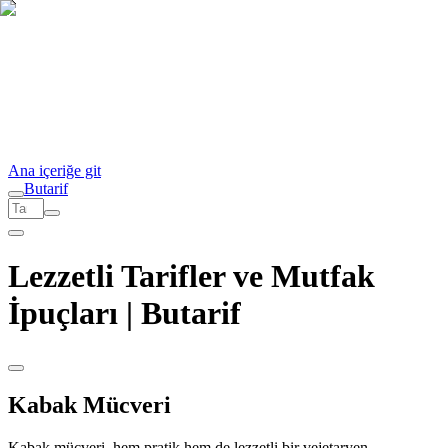
Ana içeriğe git
But
a
r
i
f
Lezzetli Tarifler ve Mutfak
İpuçları | Butarif
Kabak Mücveri
Kabak mücveri, hem pratik hem de lezzetli bir vejetaryen