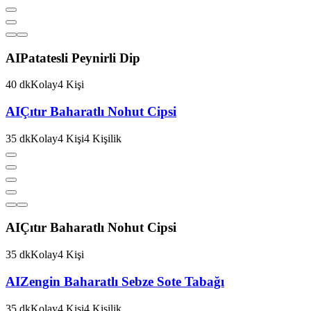
AI
Patatesli Peynirli Dip
40
dk
Kolay
4
Kişi
AI
Çıtır Baharatlı Nohut Cipsi
35
dk
Kolay
4
Kişi
4
Kişilik
AI
Çıtır Baharatlı Nohut Cipsi
35
dk
Kolay
4
Kişi
AI
Zengin Baharatlı Sebze Sote Tabağı
35
dk
Kolay
4
Kişi
4
Kişilik