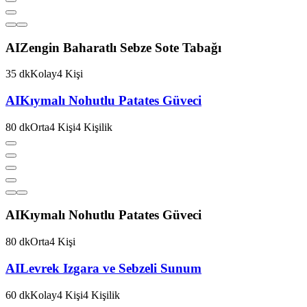
AI
Zengin Baharatlı Sebze Sote Tabağı
35
dk
Kolay
4
Kişi
AI
Kıymalı Nohutlu Patates Güveci
80
dk
Orta
4
Kişi
4
Kişilik
AI
Kıymalı Nohutlu Patates Güveci
80
dk
Orta
4
Kişi
AI
Levrek Izgara ve Sebzeli Sunum
60
dk
Kolay
4
Kişi
4
Kişilik