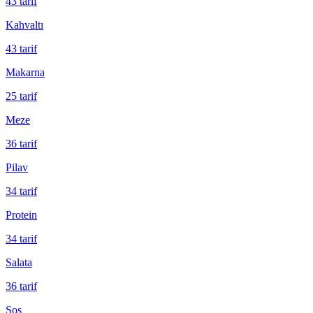
43
tarif
Kahvaltı
43
tarif
Makarna
25
tarif
Meze
36
tarif
Pilav
34
tarif
Protein
34
tarif
Salata
36
tarif
Sos