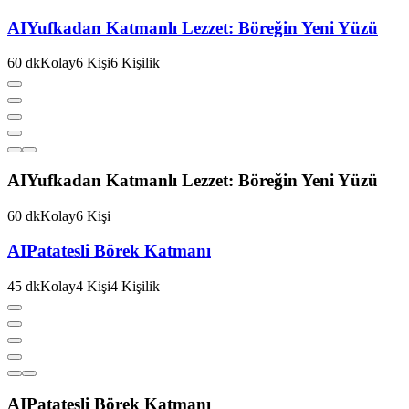
AI
Yufkadan Katmanlı Lezzet: Böreğin Yeni Yüzü
60
dk
Kolay
6
Kişi
6
Kişilik
AI
Yufkadan Katmanlı Lezzet: Böreğin Yeni Yüzü
60
dk
Kolay
6
Kişi
AI
Patatesli Börek Katmanı
45
dk
Kolay
4
Kişi
4
Kişilik
AI
Patatesli Börek Katmanı