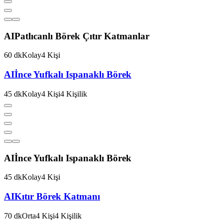
AI
Patlıcanlı Börek Çıtır Katmanlar
60
dk
Kolay
4
Kişi
AI
İnce Yufkalı Ispanaklı Börek
45
dk
Kolay
4
Kişi
4
Kişilik
AI
İnce Yufkalı Ispanaklı Börek
45
dk
Kolay
4
Kişi
AI
Kıtır Börek Katmanı
70
dk
Orta
4
Kişi
4
Kişilik