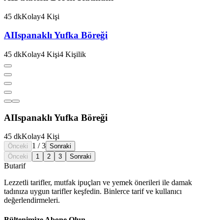
45
dk
Kolay
4
Kişi
AI
Ispanaklı Yufka Böreği
45
dk
Kolay
4
Kişi
4
Kişilik
AI
Ispanaklı Yufka Böreği
45
dk
Kolay
4
Kişi
1
/
3
Önceki
Sonraki
Önceki
1
2
3
Sonraki
But
a
r
i
f
Lezzetli tarifler, mutfak ipuçları ve yemek önerileri ile damak
tadınıza uygun tarifler keşfedin. Binlerce tarif ve kullanıcı
değerlendirmeleri.
Bültenimize Abone Olun