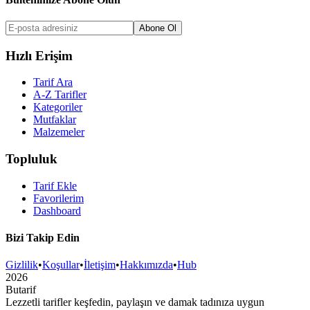
Abone Ol
Hızlı Erişim
Tarif Ara
A-Z Tarifler
Kategoriler
Mutfaklar
Malzemeler
Topluluk
Tarif Ekle
Favorilerim
Dashboard
Bizi Takip Edin
Gizlilik
•
Koşullar
•
İletişim
•
Hakkımızda
•
Hub
2026
But
a
r
i
f
Lezzetli tarifler keşfedin, paylaşın ve damak tadınıza uygun