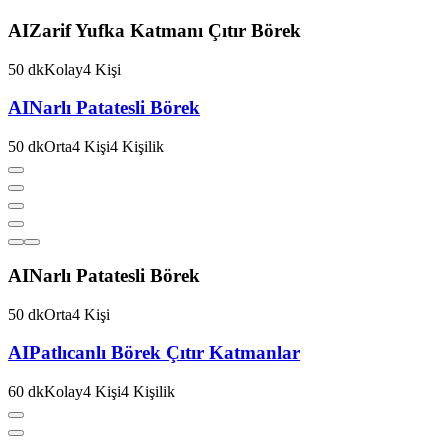
AI
Zarif Yufka Katmanı Çıtır Börek
50
dk
Kolay
4
Kişi
AI
Narlı Patatesli Börek
50
dk
Orta
4
Kişi
4
Kişilik
AI
Narlı Patatesli Börek
50
dk
Orta
4
Kişi
AI
Patlıcanlı Börek Çıtır Katmanlar
60
dk
Kolay
4
Kişi
4
Kişilik