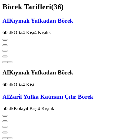
Börek Tarifleri
(
36
)
AI
Kıymalı Yufkadan Börek
60
dk
Orta
4
Kişi
4
Kişilik
AI
Kıymalı Yufkadan Börek
60
dk
Orta
4
Kişi
AI
Zarif Yufka Katmanı Çıtır Börek
50
dk
Kolay
4
Kişi
4
Kişilik