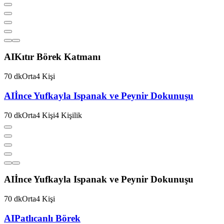
AI
Kıtır Börek Katmanı
70
dk
Orta
4
Kişi
AI
İnce Yufkayla Ispanak ve Peynir Dokunuşu
70
dk
Orta
4
Kişi
4
Kişilik
AI
İnce Yufkayla Ispanak ve Peynir Dokunuşu
70
dk
Orta
4
Kişi
AI
Patlıcanlı Börek