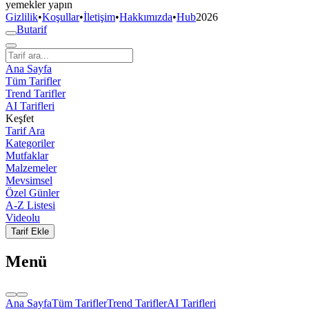
yemekler yapın
Gizlilik
•
Koşullar
•
İletişim
•
Hakkımızda
•
Hub
2026
But
a
r
i
f
Ana Sayfa
Tüm Tarifler
Trend Tarifler
AI Tarifleri
Keşfet
Tarif Ara
Kategoriler
Mutfaklar
Malzemeler
Mevsimsel
Özel Günler
A-Z Listesi
Videolu
Tarif Ekle
Menü
Ana Sayfa
Tüm Tarifler
Trend Tarifler
AI Tarifleri