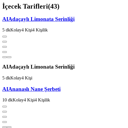
İçecek Tarifleri
(
43
)
AI
Adaçaylı Limonata Serinliği
5
dk
Kolay
4
Kişi
4
Kişilik
AI
Adaçaylı Limonata Serinliği
5
dk
Kolay
4
Kişi
AI
Ananaslı Nane Şerbeti
10
dk
Kolay
4
Kişi
4
Kişilik