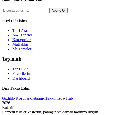
Abone Ol
Hızlı Erişim
Tarif Ara
A-Z Tarifler
Kategoriler
Mutfaklar
Malzemeler
Topluluk
Tarif Ekle
Favorilerim
Dashboard
Bizi Takip Edin
Gizlilik
•
Koşullar
•
İletişim
•
Hakkımızda
•
Hub
2026
But
a
r
i
f
Lezzetli tarifler keşfedin, paylaşın ve damak tadınıza uygun