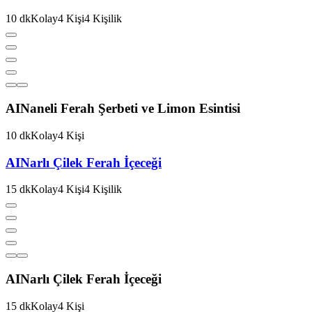
10
dk
Kolay
4
Kişi
4
Kişilik
AI
Naneli Ferah Şerbeti ve Limon Esintisi
10
dk
Kolay
4
Kişi
AI
Narlı Çilek Ferah İçeceği
15
dk
Kolay
4
Kişi
4
Kişilik
AI
Narlı Çilek Ferah İçeceği
15
dk
Kolay
4
Kişi