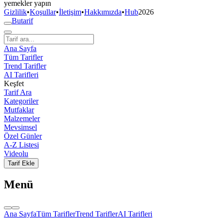
yemekler yapın
Gizlilik
•
Koşullar
•
İletişim
•
Hakkımızda
•
Hub
2026
But
a
r
i
f
Ana Sayfa
Tüm Tarifler
Trend Tarifler
AI Tarifleri
Keşfet
Tarif Ara
Kategoriler
Mutfaklar
Malzemeler
Mevsimsel
Özel Günler
A-Z Listesi
Videolu
Tarif Ekle
Menü
Ana Sayfa
Tüm Tarifler
Trend Tarifler
AI Tarifleri