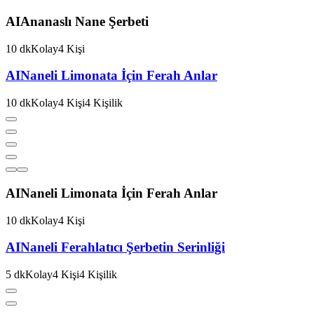
AI
Ananaslı Nane Şerbeti
10
dk
Kolay
4
Kişi
AI
Naneli Limonata İçin Ferah Anlar
10
dk
Kolay
4
Kişi
4
Kişilik
AI
Naneli Limonata İçin Ferah Anlar
10
dk
Kolay
4
Kişi
AI
Naneli Ferahlatıcı Şerbetin Serinliği
5
dk
Kolay
4
Kişi
4
Kişilik