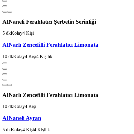
AI
Naneli Ferahlatıcı Şerbetin Serinliği
5
dk
Kolay
4
Kişi
AI
Narlı Zencefilli Ferahlatıcı Limonata
10
dk
Kolay
4
Kişi
4
Kişilik
AI
Narlı Zencefilli Ferahlatıcı Limonata
10
dk
Kolay
4
Kişi
AI
Naneli Ayran
5
dk
Kolay
4
Kişi
4
Kişilik