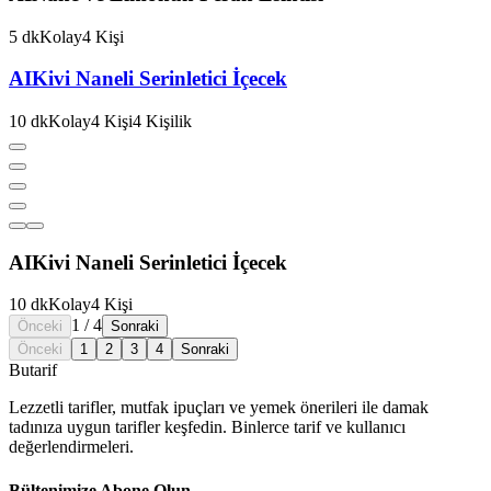
5
dk
Kolay
4
Kişi
AI
Kivi Naneli Serinletici İçecek
10
dk
Kolay
4
Kişi
4
Kişilik
AI
Kivi Naneli Serinletici İçecek
10
dk
Kolay
4
Kişi
1
/
4
Önceki
Sonraki
Önceki
1
2
3
4
Sonraki
But
a
r
i
f
Lezzetli tarifler, mutfak ipuçları ve yemek önerileri ile damak
tadınıza uygun tarifler keşfedin. Binlerce tarif ve kullanıcı
değerlendirmeleri.
Bültenimize Abone Olun