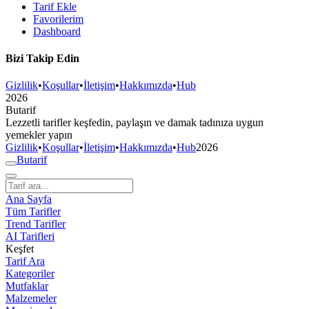
Tarif Ekle
Favorilerim
Dashboard
Bizi Takip Edin
Gizlilik
•
Koşullar
•
İletişim
•
Hakkımızda
•
Hub
2026
But
a
r
i
f
Lezzetli tarifler keşfedin, paylaşın ve damak tadınıza uygun
yemekler yapın
Gizlilik
•
Koşullar
•
İletişim
•
Hakkımızda
•
Hub
2026
But
a
r
i
f
Ana Sayfa
Tüm Tarifler
Trend Tarifler
AI Tarifleri
Keşfet
Tarif Ara
Kategoriler
Mutfaklar
Malzemeler