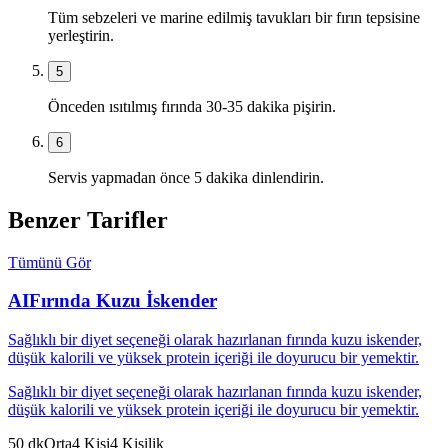
Tüm sebzeleri ve marine edilmiş tavukları bir fırın tepsisine
yerleştirin.
5
Önceden ısıtılmış fırında 30-35 dakika pişirin.
6
Servis yapmadan önce 5 dakika dinlendirin.
Benzer Tarifler
Tümünü Gör
AI
Fırında Kuzu İskender
Sağlıklı bir diyet seçeneği olarak hazırlanan fırında kuzu iskender,
düşük kalorili ve yüksek protein içeriği ile doyurucu bir yemektir.
Sağlıklı bir diyet seçeneği olarak hazırlanan fırında kuzu iskender,
düşük kalorili ve yüksek protein içeriği ile doyurucu bir yemektir.
50
dk
Orta
4
Kişi
4
Kişilik