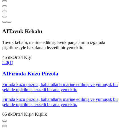
AI
Tavuk Kebabı
Tavuk kebabı, marine edilmiş tavuk parçalarının ızgarada
pişirilmesiyle hazırlanan lezzetli bir yemektir.
45
dk
Orta
4
Kişi
5.0
(
1
)
AI
Fırında Kuzu Pirzola
Fırında kuzu pirzola, baharatlarla marine edilmiş ve yumuşak bir
şekilde pişirilmiş lezzetli bir ana yemektir.
Fırında kuzu pirzola, baharatlarla marine edilmiş ve yumuşak bir
şekilde pişirilmiş lezzetli bir ana yemektir.
65
dk
Orta
4
Kişi
4
Kişilik