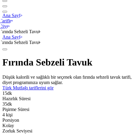
Ana Sayfa
Tarifler
Diyet
Fırında Sebzeli Tavuk
Ana Sayfa
Fırında Sebzeli Tavuk
Fırında Sebzeli Tavuk
Düşük kalorili ve sağlıklı bir seçenek olan fırında sebzeli tavuk tarifi,
diyet programınıza uyum sağlar.
Türk Mutfağı
tariflerini gör
15
dk
Hazırlık Süresi
35
dk
Pişirme Süresi
4
kişi
Porsiyon
Kolay
Zorluk Seviyesi