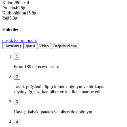
Kalori
280
kcal
Protein
40.8
g
Karbonhidrat
15.8
g
Yağ
5.3
g
Etiketler
düşük kalorili
pratik
Hazırlanış
İpucu
Video
Değerlendirme
1
Fırını 180 dereceye ısıtın.
2
Tavuk göğsünü küp şeklinde doğrayın ve bir kapta
zeytinyağı, tuz, karabiber ve kekik ile marine edin.
3
Havuç, kabak, patates ve biberi de doğrayın.
4