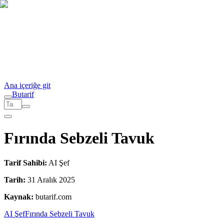
Ana içeriğe git
But
a
r
i
f
Fırında Sebzeli Tavuk
Tarif Sahibi:
AI Şef
Tarih:
31 Aralık 2025
Kaynak:
butarif.com
AI Şef
Fırında Sebzeli Tavuk