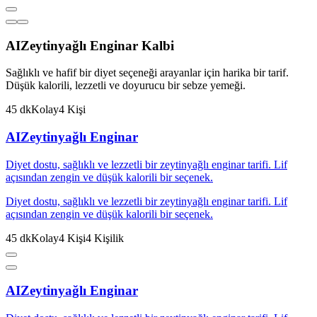
AI
Zeytinyağlı Enginar Kalbi
Sağlıklı ve hafif bir diyet seçeneği arayanlar için harika bir tarif.
Düşük kalorili, lezzetli ve doyurucu bir sebze yemeği.
45
dk
Kolay
4
Kişi
AI
Zeytinyağlı Enginar
Diyet dostu, sağlıklı ve lezzetli bir zeytinyağlı enginar tarifi. Lif
açısından zengin ve düşük kalorili bir seçenek.
Diyet dostu, sağlıklı ve lezzetli bir zeytinyağlı enginar tarifi. Lif
açısından zengin ve düşük kalorili bir seçenek.
45
dk
Kolay
4
Kişi
4
Kişilik
AI
Zeytinyağlı Enginar