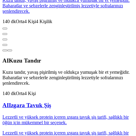
Kuzu tandır, yavaş pişirilmiş ve oldukça yumuşak bir et yemeğidir.
Baharatlar ve sebzelerle zenginleştirilmiş lezzetiyle sofralarınızı
şenlendirecek.
140
dk
Orta
4
Kişi
4
Kişilik
AI
Kuzu Tandır
Kuzu tandır, yavaş pişirilmiş ve oldukça yumuşak bir et yemeğidir.
Baharatlar ve sebzelerle zenginleştirilmiş lezzetiyle sofralarınızı
şenlendirecek.
140
dk
Orta
4
Kişi
AI
Izgara Tavuk Şiş
Lezzetli ve yüksek protein içeren ızgara tavuk şiş tarifi, sağlıklı bir
öğün için mükemmel bir seçenek.
Lezzetli ve yüksek protein içeren ızgara tavuk şiş tarifi, sağlıklı bir