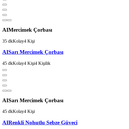
AI
Mercimek Çorbası
35
dk
Kolay
4
Kişi
AI
Sarı Mercimek Çorbası
45
dk
Kolay
4
Kişi
4
Kişilik
AI
Sarı Mercimek Çorbası
45
dk
Kolay
4
Kişi
AI
Renkli Nohutlu Sebze Güveci