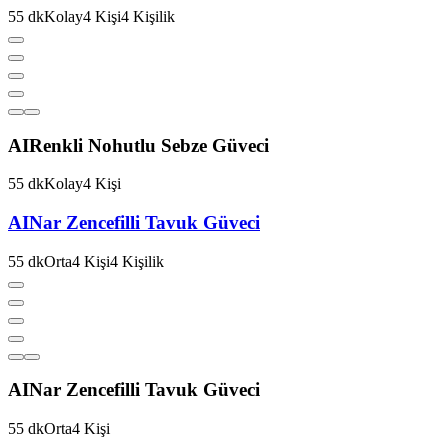
55
dk
Kolay
4
Kişi
4
Kişilik
AI
Renkli Nohutlu Sebze Güveci
55
dk
Kolay
4
Kişi
AI
Nar Zencefilli Tavuk Güveci
55
dk
Orta
4
Kişi
4
Kişilik
AI
Nar Zencefilli Tavuk Güveci
55
dk
Orta
4
Kişi