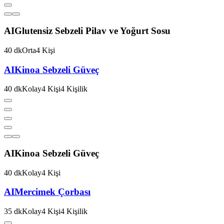
AI
Glutensiz Sebzeli Pilav ve Yoğurt Sosu
40
dk
Orta
4
Kişi
AI
Kinoa Sebzeli Güveç
40
dk
Kolay
4
Kişi
4
Kişilik
AI
Kinoa Sebzeli Güveç
40
dk
Kolay
4
Kişi
AI
Mercimek Çorbası
35
dk
Kolay
4
Kişi
4
Kişilik