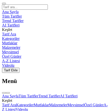
Ana Sayfa
Tüm Tarifler
Trend Tarifler
AI Tarifleri
Keşfet
Tarif Ara
Kategoriler
Mutfaklar
Malzemeler
Mevsimsel
Özel Günler
A-Z Listesi
Videolu
Tarif Ekle
Menü
Ana Sayfa
Tüm Tarifler
Trend Tarifler
AI Tarifleri
Keşfet
Tarif Ara
Kategoriler
Mutfaklar
Malzemeler
Mevsimsel
Özel Günler
A-
Z Listesi
Videolu