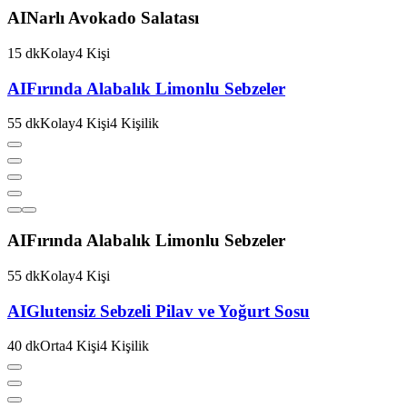
AI
Narlı Avokado Salatası
15
dk
Kolay
4
Kişi
AI
Fırında Alabalık Limonlu Sebzeler
55
dk
Kolay
4
Kişi
4
Kişilik
AI
Fırında Alabalık Limonlu Sebzeler
55
dk
Kolay
4
Kişi
AI
Glutensiz Sebzeli Pilav ve Yoğurt Sosu
40
dk
Orta
4
Kişi
4
Kişilik