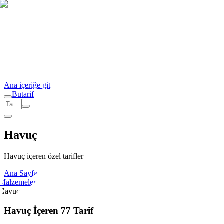
Ana içeriğe git
But
a
r
i
f
Havuç
Havuç içeren özel tarifler
Ana Sayfa
Malzemeler
Havuç
Havuç İçeren 77 Tarif