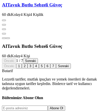
AI
Tavuk Butlu Sebzeli Güveç
60
dk
Kolay
4
Kişi
4
Kişilik
AI
Tavuk Butlu Sebzeli Güveç
60
dk
Kolay
4
Kişi
1
/
7
Önceki
Sonraki
Önceki
1
2
3
4
5
6
7
Sonraki
But
a
r
i
f
Lezzetli tarifler, mutfak ipuçları ve yemek önerileri ile damak
tadınıza uygun tarifler keşfedin. Binlerce tarif ve kullanıcı
değerlendirmeleri.
Bültenimize Abone Olun
Abone Ol