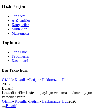
Hızlı Erişim
Tarif Ara
A-Z Tarifler
Kategoriler
Mutfaklar
Malzemeler
Topluluk
Tarif Ekle
Favorilerim
Dashboard
Bizi Takip Edin
Gizlilik
•
Koşullar
•
İletişim
•
Hakkımızda
•
Hub
2026
But
a
r
i
f
Lezzetli tarifler keşfedin, paylaşın ve damak tadınıza uygun
yemekler yapın
Gizlilik
•
Koşullar
•
İletişim
•
Hakkımızda
•
Hub
2026
But
a
r
i
f