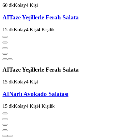
60
dk
Kolay
4
Kişi
AI
Taze Yeşillerle Ferah Salata
15
dk
Kolay
4
Kişi
4
Kişilik
AI
Taze Yeşillerle Ferah Salata
15
dk
Kolay
4
Kişi
AI
Narlı Avokado Salatası
15
dk
Kolay
4
Kişi
4
Kişilik