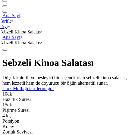
Ana Sayfa
Tarifler
Diyet
Sebzeli Kinoa Salatası
Ana Sayfa
Sebzeli Kinoa Salatası
Sebzeli Kinoa Salatası
Düşük kalorili ve besleyici bir seçenek olan sebzeli kinoa salatası,
hem lezzetli hem de doyurucu bir öğün alternatifi sunar.
Türk Mutfağı
tariflerini gör
10
dk
Hazırlık Süresi
15
dk
Pişirme Süresi
4
kişi
Porsiyon
Kolay
Zorluk Seviyesi