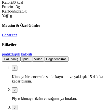
Kalori
30
kcal
Protein
1.3
g
Karbonhidrat
5
g
Yağ
1
g
Mevsim & Özel Günler
Bahar
Yaz
Etiketler
pratik
düşük kalorili
Hazırlanış
İpucu
Video
Değerlendirme
1
Kinoayı bir tencerede su ile kaynatın ve yaklaşık 15 dakika
kadar pişirin.
2
Pişen kinoayı süzün ve soğumaya bırakın.
3