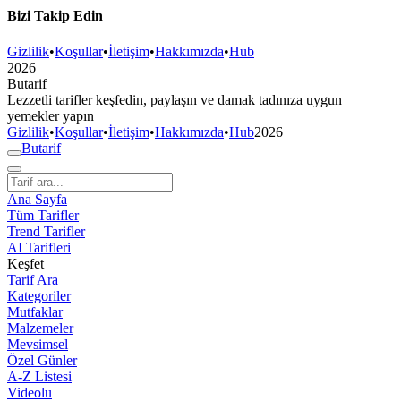
Bizi Takip Edin
Gizlilik
•
Koşullar
•
İletişim
•
Hakkımızda
•
Hub
2026
But
a
r
i
f
Lezzetli tarifler keşfedin, paylaşın ve damak tadınıza uygun
yemekler yapın
Gizlilik
•
Koşullar
•
İletişim
•
Hakkımızda
•
Hub
2026
But
a
r
i
f
Ana Sayfa
Tüm Tarifler
Trend Tarifler
AI Tarifleri
Keşfet
Tarif Ara
Kategoriler
Mutfaklar
Malzemeler
Mevsimsel
Özel Günler
A-Z Listesi
Videolu