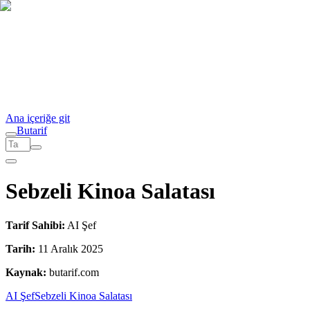
Ana içeriğe git
But
a
r
i
f
Sebzeli Kinoa Salatası
Tarif Sahibi:
AI Şef
Tarih:
11 Aralık 2025
Kaynak:
butarif.com
AI Şef
Sebzeli Kinoa Salatası