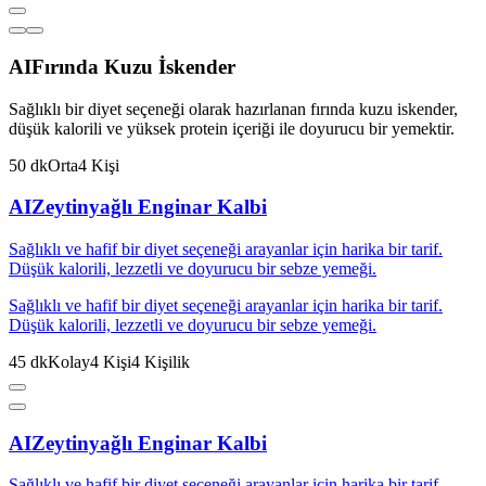
AI
Fırında Kuzu İskender
Sağlıklı bir diyet seçeneği olarak hazırlanan fırında kuzu iskender,
düşük kalorili ve yüksek protein içeriği ile doyurucu bir yemektir.
50
dk
Orta
4
Kişi
AI
Zeytinyağlı Enginar Kalbi
Sağlıklı ve hafif bir diyet seçeneği arayanlar için harika bir tarif.
Düşük kalorili, lezzetli ve doyurucu bir sebze yemeği.
Sağlıklı ve hafif bir diyet seçeneği arayanlar için harika bir tarif.
Düşük kalorili, lezzetli ve doyurucu bir sebze yemeği.
45
dk
Kolay
4
Kişi
4
Kişilik
AI
Zeytinyağlı Enginar Kalbi
Sağlıklı ve hafif bir diyet seçeneği arayanlar için harika bir tarif.