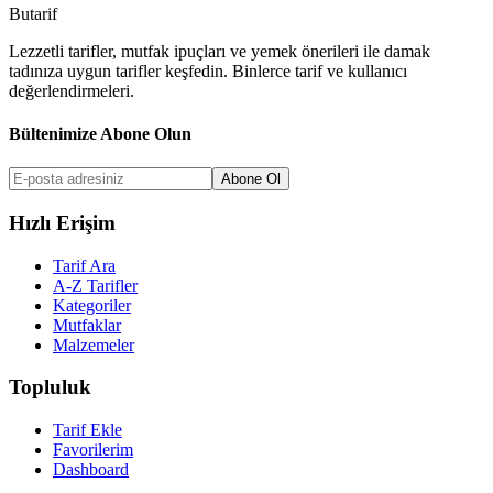
But
a
r
i
f
Lezzetli tarifler, mutfak ipuçları ve yemek önerileri ile damak
tadınıza uygun tarifler keşfedin. Binlerce tarif ve kullanıcı
değerlendirmeleri.
Bültenimize Abone Olun
Abone Ol
Hızlı Erişim
Tarif Ara
A-Z Tarifler
Kategoriler
Mutfaklar
Malzemeler
Topluluk
Tarif Ekle
Favorilerim
Dashboard