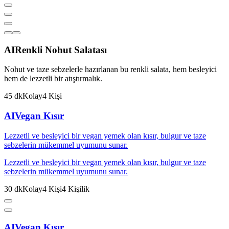
AI
Renkli Nohut Salatası
Nohut ve taze sebzelerle hazırlanan bu renkli salata, hem besleyici
hem de lezzetli bir atıştırmalık.
45
dk
Kolay
4
Kişi
AI
Vegan Kısır
Lezzetli ve besleyici bir vegan yemek olan kısır, bulgur ve taze
sebzelerin mükemmel uyumunu sunar.
Lezzetli ve besleyici bir vegan yemek olan kısır, bulgur ve taze
sebzelerin mükemmel uyumunu sunar.
30
dk
Kolay
4
Kişi
4
Kişilik
AI
Vegan Kısır