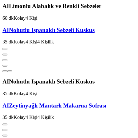
AI
Limonlu Alabalık ve Renkli Sebzeler
60
dk
Kolay
4
Kişi
AI
Nohutlu Ispanaklı Sebzeli Kuskus
35
dk
Kolay
4
Kişi
4
Kişilik
AI
Nohutlu Ispanaklı Sebzeli Kuskus
35
dk
Kolay
4
Kişi
AI
Zeytinyağlı Mantarlı Makarna Sofrası
35
dk
Kolay
4
Kişi
4
Kişilik