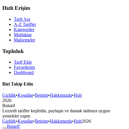
Hızlı Erişim
Tarif Ara
A-Z Tarifler
Kategoriler
Mutfaklar
Malzemeler
Topluluk
Tarif Ekle
Favorilerim
Dashboard
Bizi Takip Edin
Gizlilik
•
Koşullar
•
İletişim
•
Hakkımızda
•
Hub
2026
But
a
r
i
f
Lezzetli tarifler keşfedin, paylaşın ve damak tadınıza uygun
yemekler yapın
Gizlilik
•
Koşullar
•
İletişim
•
Hakkımızda
•
Hub
2026
But
a
r
i
f