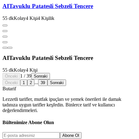
AI
Tavuklu Patatesli Sebzeli Tencere
55
dk
Kolay
4
Kişi
4
Kişilik
AI
Tavuklu Patatesli Sebzeli Tencere
55
dk
Kolay
4
Kişi
1
/
39
Önceki
Sonraki
...
Önceki
1
2
39
Sonraki
But
a
r
i
f
Lezzetli tarifler, mutfak ipuçları ve yemek önerileri ile damak
tadınıza uygun tarifler keşfedin. Binlerce tarif ve kullanıcı
değerlendirmeleri.
Bültenimize Abone Olun
Abone Ol