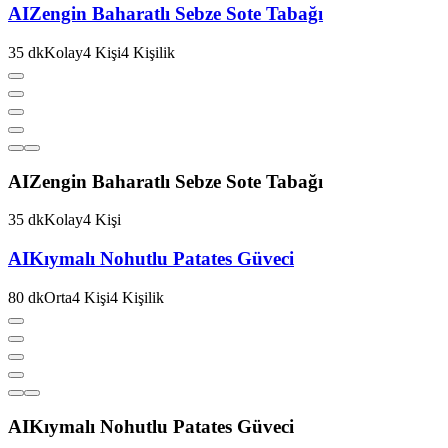
AI
Zengin Baharatlı Sebze Sote Tabağı
35
dk
Kolay
4
Kişi
4
Kişilik
AI
Zengin Baharatlı Sebze Sote Tabağı
35
dk
Kolay
4
Kişi
AI
Kıymalı Nohutlu Patates Güveci
80
dk
Orta
4
Kişi
4
Kişilik
AI
Kıymalı Nohutlu Patates Güveci