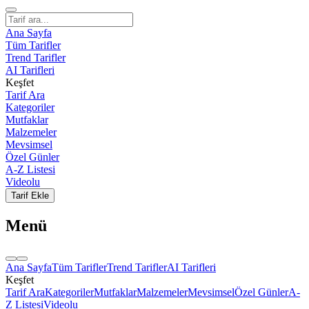
Ana Sayfa
Tüm Tarifler
Trend Tarifler
AI Tarifleri
Keşfet
Tarif Ara
Kategoriler
Mutfaklar
Malzemeler
Mevsimsel
Özel Günler
A-Z Listesi
Videolu
Tarif Ekle
Menü
Ana Sayfa
Tüm Tarifler
Trend Tarifler
AI Tarifleri
Keşfet
Tarif Ara
Kategoriler
Mutfaklar
Malzemeler
Mevsimsel
Özel Günler
A-
Z Listesi
Videolu