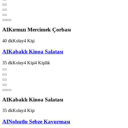
AI
Kırmızı Mercimek Çorbası
40
dk
Kolay
4
Kişi
AI
Kabaklı Kinoa Salatası
35
dk
Kolay
4
Kişi
4
Kişilik
AI
Kabaklı Kinoa Salatası
35
dk
Kolay
4
Kişi
AI
Nohutlu Sebze Kavurması