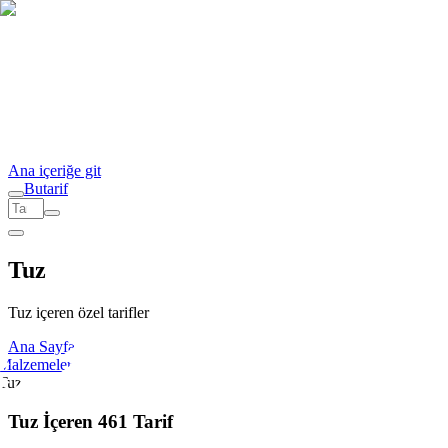
Ana içeriğe git
But
a
r
i
f
Tuz
Tuz içeren özel tarifler
Ana Sayfa
Malzemeler
Tuz
Tuz İçeren 461 Tarif