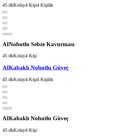
45
dk
Kolay
4
Kişi
4
Kişilik
AI
Nohutlu Sebze Kavurması
45
dk
Kolay
4
Kişi
AI
Kabaklı Nohutlu Güveç
45
dk
Kolay
4
Kişi
4
Kişilik
AI
Kabaklı Nohutlu Güveç
45
dk
Kolay
4
Kişi