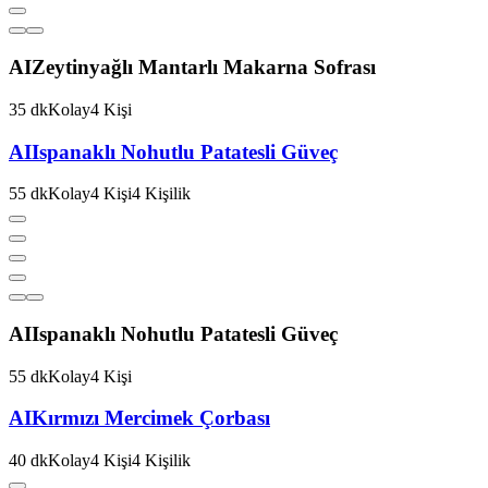
AI
Zeytinyağlı Mantarlı Makarna Sofrası
35
dk
Kolay
4
Kişi
AI
Ispanaklı Nohutlu Patatesli Güveç
55
dk
Kolay
4
Kişi
4
Kişilik
AI
Ispanaklı Nohutlu Patatesli Güveç
55
dk
Kolay
4
Kişi
AI
Kırmızı Mercimek Çorbası
40
dk
Kolay
4
Kişi
4
Kişilik