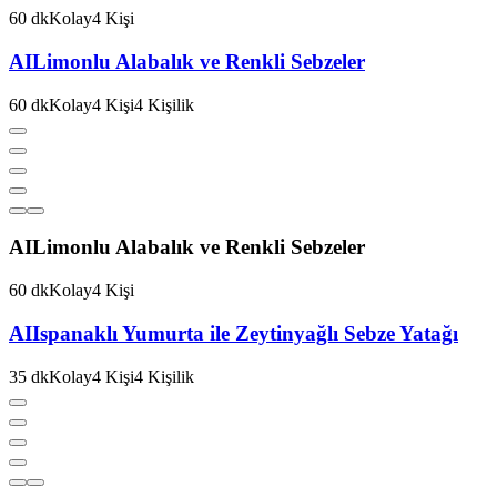
60
dk
Kolay
4
Kişi
AI
Limonlu Alabalık ve Renkli Sebzeler
60
dk
Kolay
4
Kişi
4
Kişilik
AI
Limonlu Alabalık ve Renkli Sebzeler
60
dk
Kolay
4
Kişi
AI
Ispanaklı Yumurta ile Zeytinyağlı Sebze Yatağı
35
dk
Kolay
4
Kişi
4
Kişilik