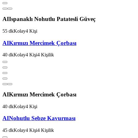
AI
Ispanaklı Nohutlu Patatesli Güveç
55
dk
Kolay
4
Kişi
AI
Kırmızı Mercimek Çorbası
40
dk
Kolay
4
Kişi
4
Kişilik
AI
Kırmızı Mercimek Çorbası
40
dk
Kolay
4
Kişi
AI
Nohutlu Sebze Kavurması
45
dk
Kolay
4
Kişi
4
Kişilik