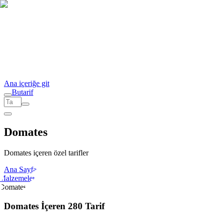
Ana içeriğe git
But
a
r
i
f
Domates
Domates içeren özel tarifler
Ana Sayfa
Malzemeler
Domates
Domates İçeren 280 Tarif