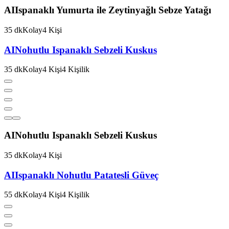
AI
Ispanaklı Yumurta ile Zeytinyağlı Sebze Yatağı
35
dk
Kolay
4
Kişi
AI
Nohutlu Ispanaklı Sebzeli Kuskus
35
dk
Kolay
4
Kişi
4
Kişilik
AI
Nohutlu Ispanaklı Sebzeli Kuskus
35
dk
Kolay
4
Kişi
AI
Ispanaklı Nohutlu Patatesli Güveç
55
dk
Kolay
4
Kişi
4
Kişilik