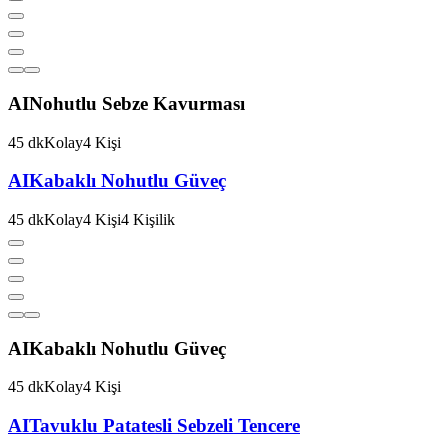
AI
Nohutlu Sebze Kavurması
45
dk
Kolay
4
Kişi
AI
Kabaklı Nohutlu Güveç
45
dk
Kolay
4
Kişi
4
Kişilik
AI
Kabaklı Nohutlu Güveç
45
dk
Kolay
4
Kişi
AI
Tavuklu Patatesli Sebzeli Tencere