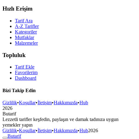
Hızlı Erişim
Tarif Ara
A-Z Tarifler
Kategoriler
Mutfaklar
Malzemeler
Topluluk
Tarif Ekle
Favorilerim
Dashboard
Bizi Takip Edin
Gizlilik
•
Koşullar
•
İletişim
•
Hakkımızda
•
Hub
2026
But
a
r
i
f
Lezzetli tarifler keşfedin, paylaşın ve damak tadınıza uygun
yemekler yapın
Gizlilik
•
Koşullar
•
İletişim
•
Hakkımızda
•
Hub
2026
But
a
r
i
f