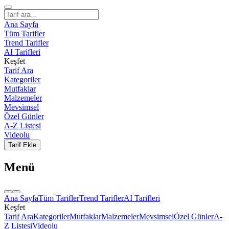
Ana Sayfa
Tüm Tarifler
Trend Tarifler
AI Tarifleri
Keşfet
Tarif Ara
Kategoriler
Mutfaklar
Malzemeler
Mevsimsel
Özel Günler
A-Z Listesi
Videolu
Tarif Ekle
Menü
Ana Sayfa
Tüm Tarifler
Trend Tarifler
AI Tarifleri
Keşfet
Tarif Ara
Kategoriler
Mutfaklar
Malzemeler
Mevsimsel
Özel Günler
A-
Z Listesi
Videolu