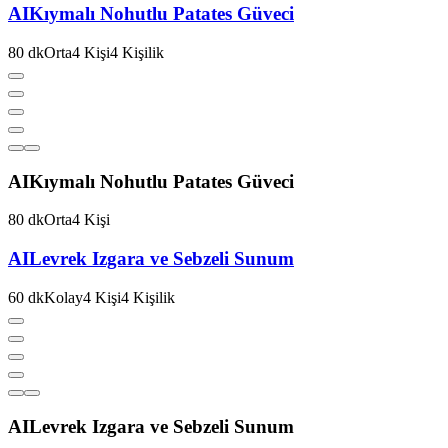
AI
Kıymalı Nohutlu Patates Güveci
80
dk
Orta
4
Kişi
4
Kişilik
AI
Kıymalı Nohutlu Patates Güveci
80
dk
Orta
4
Kişi
AI
Levrek Izgara ve Sebzeli Sunum
60
dk
Kolay
4
Kişi
4
Kişilik
AI
Levrek Izgara ve Sebzeli Sunum