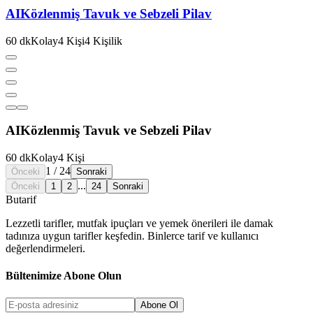
AI
Közlenmiş Tavuk ve Sebzeli Pilav
60
dk
Kolay
4
Kişi
4
Kişilik
AI
Közlenmiş Tavuk ve Sebzeli Pilav
60
dk
Kolay
4
Kişi
1
/
24
Önceki
Sonraki
...
Önceki
1
2
24
Sonraki
But
a
r
i
f
Lezzetli tarifler, mutfak ipuçları ve yemek önerileri ile damak
tadınıza uygun tarifler keşfedin. Binlerce tarif ve kullanıcı
değerlendirmeleri.
Bültenimize Abone Olun
Abone Ol