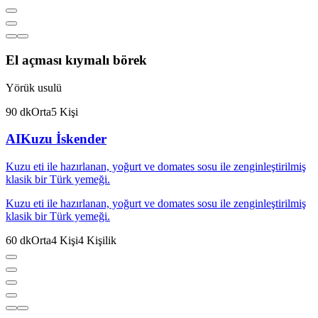
El açması kıymalı börek
Yörük usulü
90
dk
Orta
5
Kişi
AI
Kuzu İskender
Kuzu eti ile hazırlanan, yoğurt ve domates sosu ile zenginleştirilmiş
klasik bir Türk yemeği.
Kuzu eti ile hazırlanan, yoğurt ve domates sosu ile zenginleştirilmiş
klasik bir Türk yemeği.
60
dk
Orta
4
Kişi
4
Kişilik