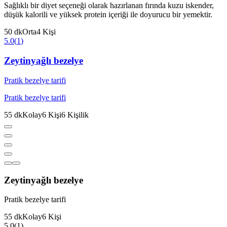
Sağlıklı bir diyet seçeneği olarak hazırlanan fırında kuzu iskender,
düşük kalorili ve yüksek protein içeriği ile doyurucu bir yemektir.
50
dk
Orta
4
Kişi
5.0
(
1
)
Zeytinyağlı bezelye
Pratik bezelye tarifi
Pratik bezelye tarifi
55
dk
Kolay
6
Kişi
6
Kişilik
Zeytinyağlı bezelye
Pratik bezelye tarifi
55
dk
Kolay
6
Kişi
5.0
(
1
)