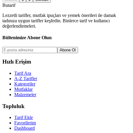
But
a
r
i
f
Lezzetli tarifler, mutfak ipuçları ve yemek önerileri ile damak
tadınıza uygun tarifler keşfedin. Binlerce tarif ve kullanıcı
değerlendirmeleri.
Bültenimize Abone Olun
Abone Ol
Hızlı Erişim
Tarif Ara
A-Z Tarifler
Kategoriler
Mutfaklar
Malzemeler
Topluluk
Tarif Ekle
Favorilerim
Dashboard