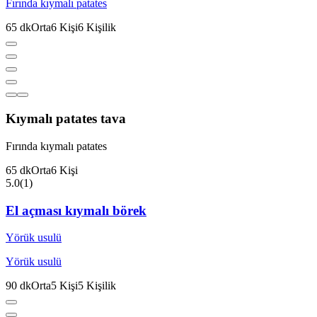
Fırında kıymalı patates
65
dk
Orta
6
Kişi
6
Kişilik
Kıymalı patates tava
Fırında kıymalı patates
65
dk
Orta
6
Kişi
5.0
(
1
)
El açması kıymalı börek
Yörük usulü
Yörük usulü
90
dk
Orta
5
Kişi
5
Kişilik