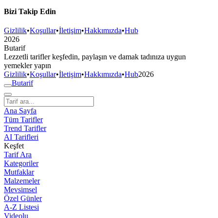
Bizi Takip Edin
Gizlilik
•
Koşullar
•
İletişim
•
Hakkımızda
•
Hub
2026
But
a
r
i
f
Lezzetli tarifler keşfedin, paylaşın ve damak tadınıza uygun
yemekler yapın
Gizlilik
•
Koşullar
•
İletişim
•
Hakkımızda
•
Hub
2026
But
a
r
i
f
Ana Sayfa
Tüm Tarifler
Trend Tarifler
AI Tarifleri
Keşfet
Tarif Ara
Kategoriler
Mutfaklar
Malzemeler
Mevsimsel
Özel Günler
A-Z Listesi
Videolu