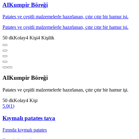
AI
Kumpir Böreği
Patates ve çeşitli malzemelerle hazırlanan, çıtır çıtır bir hamur işi.
Patates ve çeşitli malzemelerle hazırlanan, çıtır çıtır bir hamur işi.
50
dk
Kolay
4
Kişi
4
Kişilik
AI
Kumpir Böreği
Patates ve çeşitli malzemelerle hazırlanan, çıtır çıtır bir hamur işi.
50
dk
Kolay
4
Kişi
5.0
(
1
)
Kıymalı patates tava
Fırında kıymalı patates