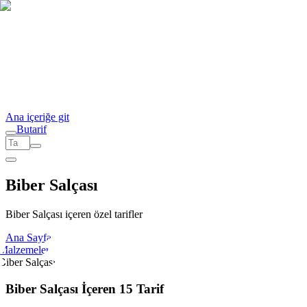
Ana içeriğe git
But
a
r
i
f
Biber Salçası
Biber Salçası içeren özel tarifler
Ana Sayfa
Malzemeler
Biber Salçası
Biber Salçası İçeren 15 Tarif