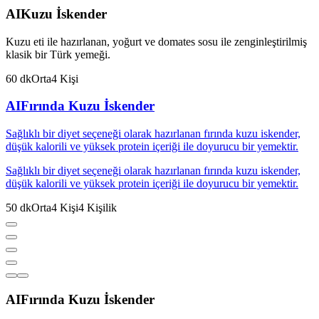
AI
Kuzu İskender
Kuzu eti ile hazırlanan, yoğurt ve domates sosu ile zenginleştirilmiş
klasik bir Türk yemeği.
60
dk
Orta
4
Kişi
AI
Fırında Kuzu İskender
Sağlıklı bir diyet seçeneği olarak hazırlanan fırında kuzu iskender,
düşük kalorili ve yüksek protein içeriği ile doyurucu bir yemektir.
Sağlıklı bir diyet seçeneği olarak hazırlanan fırında kuzu iskender,
düşük kalorili ve yüksek protein içeriği ile doyurucu bir yemektir.
50
dk
Orta
4
Kişi
4
Kişilik
AI
Fırında Kuzu İskender