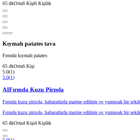
65
dk
Orta
6
Kişi
6
Kişilik
Kıymalı patates tava
Fırında kıymalı patates
65
dk
Orta
6
Kişi
5.0
(
1
)
5.0
(
1
)
AI
Fırında Kuzu Pirzola
Fırında kuzu pirzola, baharatlarla marine edilmiş ve yumuşak bir şekilde
Fırında kuzu pirzola, baharatlarla marine edilmiş ve yumuşak bir şekilde
65
dk
Orta
4
Kişi
4
Kişilik
5.0
(
1
)