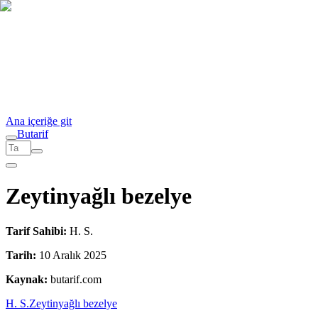
Ana içeriğe git
But
a
r
i
f
Zeytinyağlı bezelye
Tarif Sahibi:
H. S.
Tarih:
10 Aralık 2025
Kaynak:
butarif.com
H. S.
Zeytinyağlı bezelye