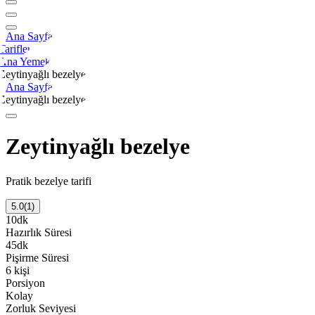
Ana Sayfa
Tarifler
Ana Yemek
Zeytinyağlı bezelye
Ana Sayfa
Zeytinyağlı bezelye
Zeytinyağlı bezelye
Pratik bezelye tarifi
5.0
(
1
)
10
dk
Hazırlık Süresi
45
dk
Pişirme Süresi
6
kişi
Porsiyon
Kolay
Zorluk Seviyesi