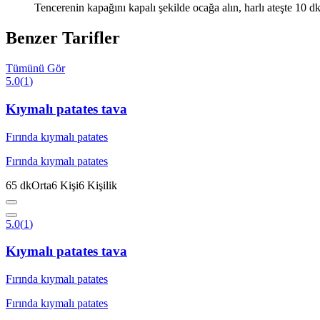
Tencerenin kapağını kapalı şekilde ocağa alın, harlı ateşte 10 dk 
Benzer Tarifler
Tümünü Gör
5.0
(
1
)
Kıymalı patates tava
Fırında kıymalı patates
Fırında kıymalı patates
65
dk
Orta
6
Kişi
6
Kişilik
5.0
(
1
)
Kıymalı patates tava
Fırında kıymalı patates
Fırında kıymalı patates