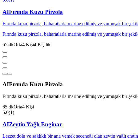
AI
Fırında Kuzu Pirzola
Fırında kuzu pirzola, baharatlarla marine edilmiş ve yumuşak bir şekilde
Fırında kuzu pirzola, baharatlarla marine edilmiş ve yumuşak bir şekilde
65
dk
Orta
4
Kişi
4
Kişilik
AI
Fırında Kuzu Pirzola
Fırında kuzu pirzola, baharatlarla marine edilmiş ve yumuşak bir şekilde
65
dk
Orta
4
Kişi
5.0
(
1
)
AI
Zeytin Yağlı Enginar
Lezzet dolu ve sağlıklı bir ana yemek seçeneği olan zeytin yağlı engina