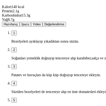
Kalori
140
kcal
Protein
2.1
g
Karbonhidrat
15.3
g
Yağ
8.7
g
Hazırlanış
İpucu
Video
Değerlendirme
1
Bezelyeleri ayıklayıp yıkadıktan sonra süzün.
2
Soğanları yemeklik doğrayıp tencereye alıp karabiber,salça ve zey
3
Patates ve havuçları da küp küp doğrayıp tencereye ekleyin.
4
Süzülen bezelyeleri de tencereye alıp en üste domatesleri ekleyi
5