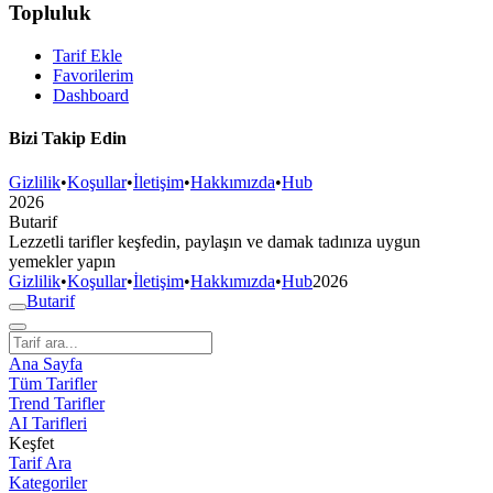
Topluluk
Tarif Ekle
Favorilerim
Dashboard
Bizi Takip Edin
Gizlilik
•
Koşullar
•
İletişim
•
Hakkımızda
•
Hub
2026
But
a
r
i
f
Lezzetli tarifler keşfedin, paylaşın ve damak tadınıza uygun
yemekler yapın
Gizlilik
•
Koşullar
•
İletişim
•
Hakkımızda
•
Hub
2026
But
a
r
i
f
Ana Sayfa
Tüm Tarifler
Trend Tarifler
AI Tarifleri
Keşfet
Tarif Ara
Kategoriler