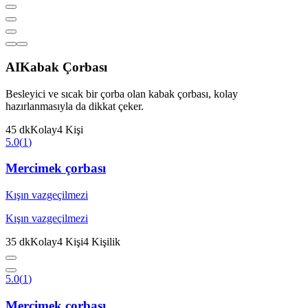
AI
Kabak Çorbası
Besleyici ve sıcak bir çorba olan kabak çorbası, kolay
hazırlanmasıyla da dikkat çeker.
45
dk
Kolay
4
Kişi
5.0
(
1
)
Mercimek çorbası
Kışın vazgeçilmezi
Kışın vazgeçilmezi
35
dk
Kolay
4
Kişi
4
Kişilik
5.0
(
1
)
Mercimek çorbası