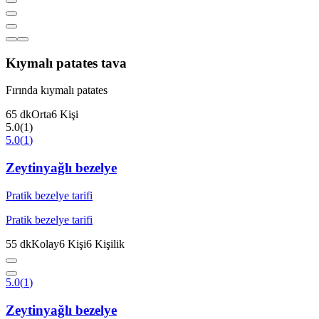
Kıymalı patates tava
Fırında kıymalı patates
65
dk
Orta
6
Kişi
5.0
(
1
)
5.0
(
1
)
Zeytinyağlı bezelye
Pratik bezelye tarifi
Pratik bezelye tarifi
55
dk
Kolay
6
Kişi
6
Kişilik
5.0
(
1
)
Zeytinyağlı bezelye