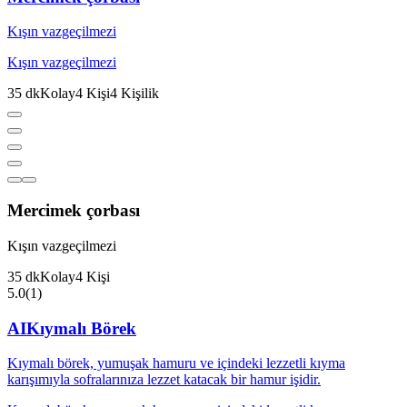
Kışın vazgeçilmezi
Kışın vazgeçilmezi
35
dk
Kolay
4
Kişi
4
Kişilik
Mercimek çorbası
Kışın vazgeçilmezi
35
dk
Kolay
4
Kişi
5.0
(
1
)
AI
Kıymalı Börek
Kıymalı börek, yumuşak hamuru ve içindeki lezzetli kıyma
karışımıyla sofralarınıza lezzet katacak bir hamur işidir.