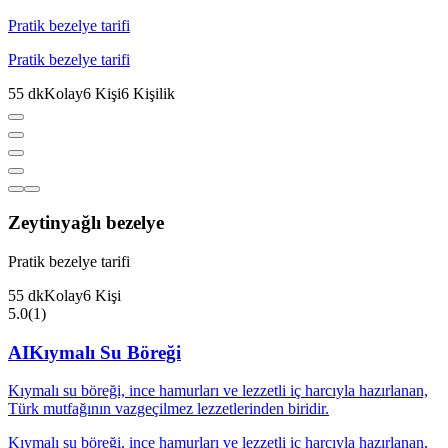
Pratik bezelye tarifi
Pratik bezelye tarifi
55
dk
Kolay
6
Kişi
6
Kişilik
Zeytinyağlı bezelye
Pratik bezelye tarifi
55
dk
Kolay
6
Kişi
5.0
(
1
)
AI
Kıymalı Su Böreği
Kıymalı su böreği, ince hamurları ve lezzetli iç harcıyla hazırlanan,
Türk mutfağının vazgeçilmez lezzetlerinden biridir.
Kıymalı su böreği, ince hamurları ve lezzetli iç harcıyla hazırlanan,