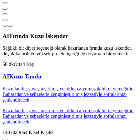
AI
Fırında Kuzu İskender
Sağlıklı bir diyet seçeneği olarak hazırlanan fırında kuzu iskender,
düşük kalorili ve yüksek protein içeriği ile doyurucu bir yemektir.
50
dk
Orta
4
Kişi
AI
Kuzu Tandır
Kuzu tandır, yavaş pişirilmiş ve oldukça yumuşak bir et yemeğidir.
Baharatlar ve sebzelerle zenginleştirilmiş lezzetiyle sofralarınızı
şenlendirecek.
Kuzu tandır, yavaş pişirilmiş ve oldukça yumuşak bir et yemeğidir.
Baharatlar ve sebzelerle zenginleştirilmiş lezzetiyle sofralarınızı
şenlendirecek.
140
dk
Orta
4
Kişi
4
Kişilik