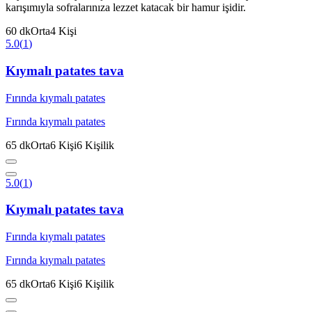
karışımıyla sofralarınıza lezzet katacak bir hamur işidir.
60
dk
Orta
4
Kişi
5.0
(
1
)
Kıymalı patates tava
Fırında kıymalı patates
Fırında kıymalı patates
65
dk
Orta
6
Kişi
6
Kişilik
5.0
(
1
)
Kıymalı patates tava
Fırında kıymalı patates
Fırında kıymalı patates
65
dk
Orta
6
Kişi
6
Kişilik