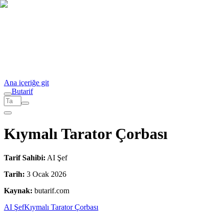
Ana içeriğe git
But
a
r
i
f
Kıymalı Tarator Çorbası
Tarif Sahibi:
AI Şef
Tarih:
3 Ocak 2026
Kaynak:
butarif.com
AI Şef
Kıymalı Tarator Çorbası