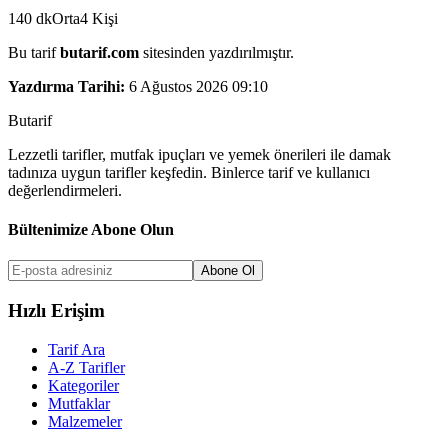
140
dk
Orta
4
Kişi
Bu tarif
butarif.com
sitesinden yazdırılmıştır.
Yazdırma Tarihi:
6 Ağustos 2026 09:10
But
a
r
i
f
Lezzetli tarifler, mutfak ipuçları ve yemek önerileri ile damak
tadınıza uygun tarifler keşfedin. Binlerce tarif ve kullanıcı
değerlendirmeleri.
Bültenimize Abone Olun
Abone Ol
Hızlı Erişim
Tarif Ara
A-Z Tarifler
Kategoriler
Mutfaklar
Malzemeler