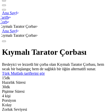
Ana Sayfa
Tarifler
Çorba
Kıymalı Tarator Çorbası
Ana Sayfa
Kıymalı Tarator Çorbası
Kıymalı Tarator Çorbası
Besleyici ve lezzetli bir çorba olan Kıymalı Tarator Çorbası, hem
sıcak bir başlangıç hem de sağlıklı bir öğün alternatifi sunar.
Türk Mutfağı
tariflerini gör
15
dk
Hazırlık Süresi
30
dk
Pişirme Süresi
4
kişi
Porsiyon
Kolay
Zorluk Seviyesi