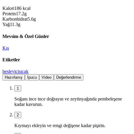
Kalori
186
kcal
Protein
17.2
g
Karbonhidrat
5.6
g
Yağ
11.3
g
Mevsim & Özel Günler
Kış
Etiketler
besleyici
sıcak
Hazırlanış
İpucu
Video
Değerlendirme
1
Soğanı ince ince doğrayın ve zeytinyağında pembeleşene
kadar kavurun.
2
Kıymayı ekleyin ve rengi değişene kadar pişirin.