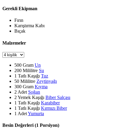
Gerekli Ekipman
Fırın
Karıştırma Kabı
Bıçak
Malzemeler
500
Gram
Un
200
Mililitre
Su
1
Tatlı Kaşığı
Tuz
50
Mililitre
Zeytinyağı
300
Gram
Kıyma
2
Adet
Soğan
2
Yemek Kaşığı
Biber Salçası
1
Tatlı Kaşığı
Karabiber
1
Tatlı Kaşığı
Kırmızı Biber
1
Adet
Yumurta
Besin Değerleri (1 Porsiyon)