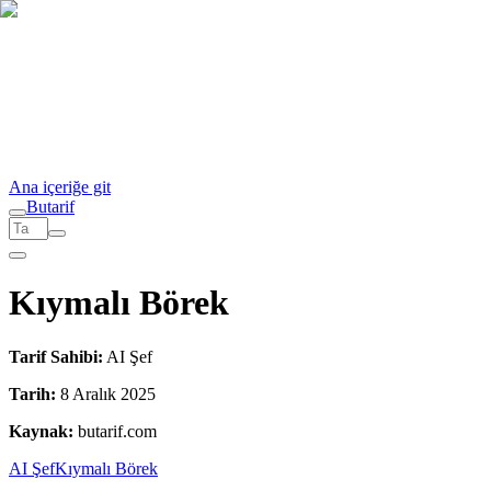
Ana içeriğe git
But
a
r
i
f
Kıymalı Börek
Tarif Sahibi:
AI Şef
Tarih:
8 Aralık 2025
Kaynak:
butarif.com
AI Şef
Kıymalı Börek