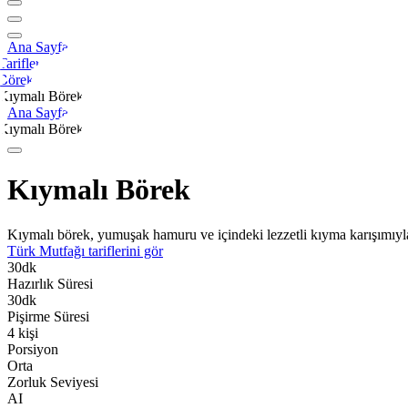
Ana Sayfa
Tarifler
Börek
Kıymalı Börek
Ana Sayfa
Kıymalı Börek
Kıymalı Börek
Kıymalı börek, yumuşak hamuru ve içindeki lezzetli kıyma karışımıyla s
Türk Mutfağı
tariflerini gör
30
dk
Hazırlık Süresi
30
dk
Pişirme Süresi
4
kişi
Porsiyon
Orta
Zorluk Seviyesi
AI