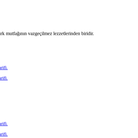
ürk mutfağının vazgeçilmez lezzetlerinden biridir.
rifi.
rifi.
rifi.
rifi.