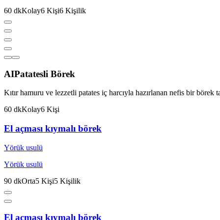
60
dk
Kolay
6
Kişi
6
Kişilik
AI
Patatesli Börek
Kıtır hamuru ve lezzetli patates iç harcıyla hazırlanan nefis bir börek ta
60
dk
Kolay
6
Kişi
El açması kıymalı börek
Yörük usulü
Yörük usulü
90
dk
Orta
5
Kişi
5
Kişilik
El açması kıymalı börek