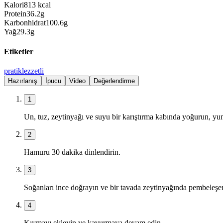
Kalori
813
kcal
Protein
36.2
g
Karbonhidrat
100.6
g
Yağ
29.3
g
Etiketler
pratik
lezzetli
Hazırlanış
İpucu
Video
Değerlendirme
1
Un, tuz, zeytinyağı ve suyu bir karıştırma kabında yoğurun, yu
2
Hamuru 30 dakika dinlendirin.
3
Soğanları ince doğrayın ve bir tavada zeytinyağında pembeleşe
4
Kıymayı ekleyin ve kavurmaya devam edin.