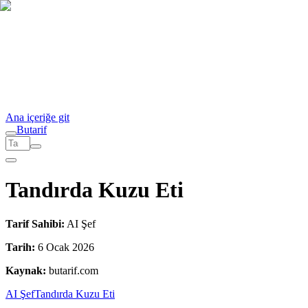
Ana içeriğe git
But
a
r
i
f
Tandırda Kuzu Eti
Tarif Sahibi:
AI Şef
Tarih:
6 Ocak 2026
Kaynak:
butarif.com
AI Şef
Tandırda Kuzu Eti