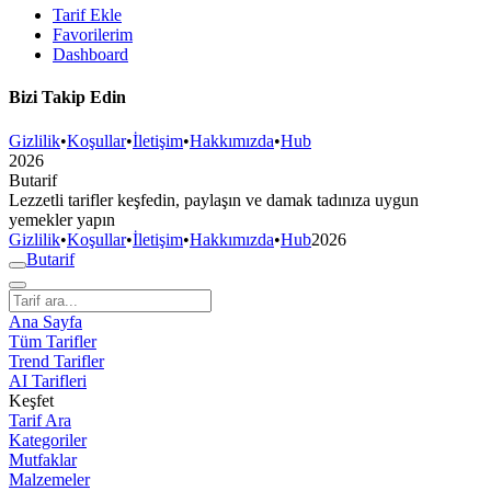
Tarif Ekle
Favorilerim
Dashboard
Bizi Takip Edin
Gizlilik
•
Koşullar
•
İletişim
•
Hakkımızda
•
Hub
2026
But
a
r
i
f
Lezzetli tarifler keşfedin, paylaşın ve damak tadınıza uygun
yemekler yapın
Gizlilik
•
Koşullar
•
İletişim
•
Hakkımızda
•
Hub
2026
But
a
r
i
f
Ana Sayfa
Tüm Tarifler
Trend Tarifler
AI Tarifleri
Keşfet
Tarif Ara
Kategoriler
Mutfaklar
Malzemeler