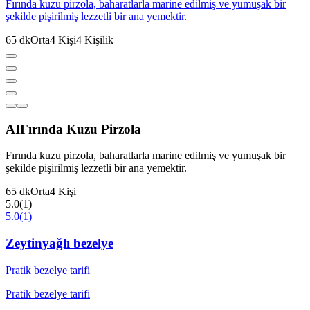
Fırında kuzu pirzola, baharatlarla marine edilmiş ve yumuşak bir
şekilde pişirilmiş lezzetli bir ana yemektir.
65
dk
Orta
4
Kişi
4
Kişilik
AI
Fırında Kuzu Pirzola
Fırında kuzu pirzola, baharatlarla marine edilmiş ve yumuşak bir
şekilde pişirilmiş lezzetli bir ana yemektir.
65
dk
Orta
4
Kişi
5.0
(
1
)
5.0
(
1
)
Zeytinyağlı bezelye
Pratik bezelye tarifi
Pratik bezelye tarifi