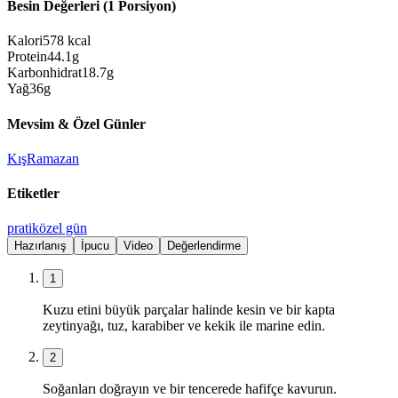
Besin Değerleri (1 Porsiyon)
Kalori
578
kcal
Protein
44.1
g
Karbonhidrat
18.7
g
Yağ
36
g
Mevsim & Özel Günler
Kış
Ramazan
Etiketler
pratik
özel gün
Hazırlanış
İpucu
Video
Değerlendirme
1
Kuzu etini büyük parçalar halinde kesin ve bir kapta
zeytinyağı, tuz, karabiber ve kekik ile marine edin.
2
Soğanları doğrayın ve bir tencerede hafifçe kavurun.