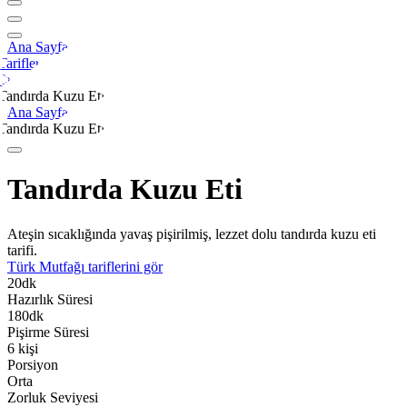
Ana Sayfa
Tarifler
Et
Tandırda Kuzu Eti
Ana Sayfa
Tandırda Kuzu Eti
Tandırda Kuzu Eti
Ateşin sıcaklığında yavaş pişirilmiş, lezzet dolu tandırda kuzu eti
tarifi.
Türk Mutfağı
tariflerini gör
20
dk
Hazırlık Süresi
180
dk
Pişirme Süresi
6
kişi
Porsiyon
Orta
Zorluk Seviyesi