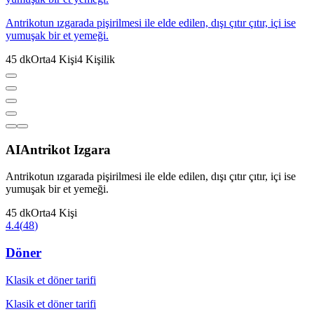
Antrikotun ızgarada pişirilmesi ile elde edilen, dışı çıtır çıtır, içi ise
yumuşak bir et yemeği.
45
dk
Orta
4
Kişi
4
Kişilik
AI
Antrikot Izgara
Antrikotun ızgarada pişirilmesi ile elde edilen, dışı çıtır çıtır, içi ise
yumuşak bir et yemeği.
45
dk
Orta
4
Kişi
4.4
(
48
)
Döner
Klasik et döner tarifi
Klasik et döner tarifi