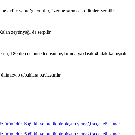
çine defne yaprağı konulur, üzerine sarımsak dilimleri serpilir.
 Kalan zeytinyağı da serpilir.
ilir; 180 derece önceden ısınmış fırında yaklaşık 40 dakika pişirilir.
dilimleyip tabaklara paylaştırılır.
eniz ürünüdür. Sağlıklı ve pratik bir akşam yemeği seçeneği sunar.
eniz ürünüdür. Sağlıklı ve pratik bir akşam yemeği seçeneği sunar.