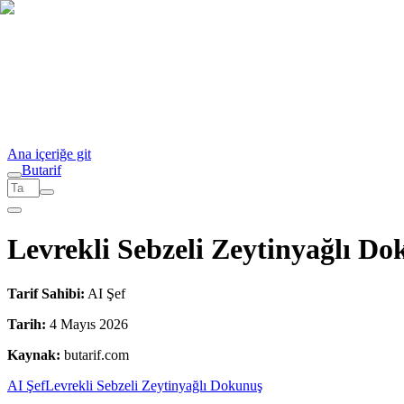
Ana içeriğe git
But
a
r
i
f
Levrekli Sebzeli Zeytinyağlı D
Tarif Sahibi:
AI Şef
Tarih:
4 Mayıs 2026
Kaynak:
butarif.com
AI Şef
Levrekli Sebzeli Zeytinyağlı Dokunuş