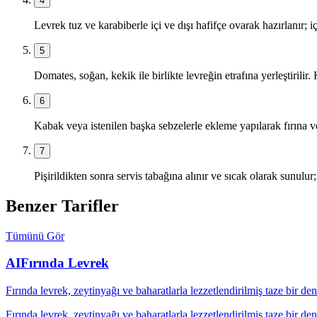
4
Levrek tuz ve karabiberle içi ve dışı hafifçe ovarak hazırlanır; i
5
Domates, soğan, kekik ile birlikte levreğin etrafına yerleştirilir.
6
Kabak veya istenilen başka sebzelerle ekleme yapılarak fırına ver
7
Pişirildikten sonra servis tabağına alınır ve sıcak olarak sunulur; 
Benzer Tarifler
Tümünü Gör
AI
Fırında Levrek
Fırında levrek, zeytinyağı ve baharatlarla lezzetlendirilmiş taze bir d
Fırında levrek, zeytinyağı ve baharatlarla lezzetlendirilmiş taze bir d