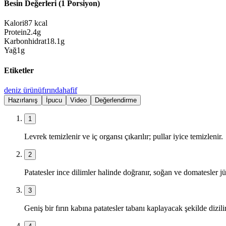
Besin Değerleri (1 Porsiyon)
Kalori
87
kcal
Protein
2.4
g
Karbonhidrat
18.1
g
Yağ
1
g
Etiketler
deniz ürünü
fırında
hafif
Hazırlanış
İpucu
Video
Değerlendirme
1
Levrek temizlenir ve iç organsı çıkarılır; pullar iyice temizlenir.
2
Patatesler ince dilimler halinde doğranır, soğan ve domatesler j
3
Geniş bir fırın kabına patatesler tabanı kaplayacak şekilde dizilir