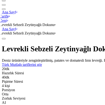
Ana Sayfa
Tarifler
Deniz
Levrekli Sebzeli Zeytinyağlı Dokunuş
Ana Sayfa
Levrekli Sebzeli Zeytinyağlı Dokunuş
Levrekli Sebzeli Zeytinyağlı D
Deniz ürünleriyle zenginleştirilmiş, patates ve domatesli fırın levreği. 
Türk Mutfağı
tariflerini gör
20
dk
Hazırlık Süresi
40
dk
Pişirme Süresi
4
kişi
Porsiyon
Orta
Zorluk Seviyesi
AI