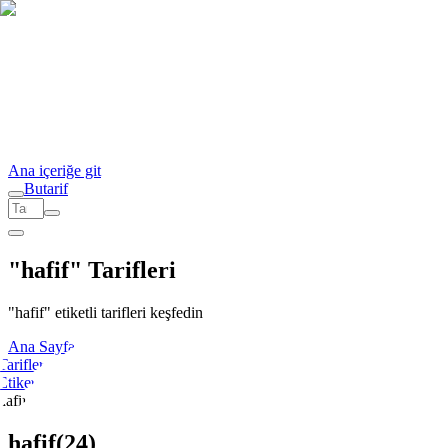
Ana içeriğe git
But
a
r
i
f
"hafif" Tarifleri
"hafif" etiketli tarifleri keşfedin
Ana Sayfa
Tarifler
Etiket
hafif
hafif
(
24
)