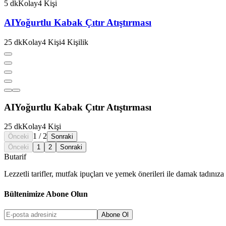
5
dk
Kolay
4
Kişi
AI
Yoğurtlu Kabak Çıtır Atıştırması
25
dk
Kolay
4
Kişi
4
Kişilik
AI
Yoğurtlu Kabak Çıtır Atıştırması
25
dk
Kolay
4
Kişi
1
/
2
Önceki
Sonraki
Önceki
1
2
Sonraki
But
a
r
i
f
Lezzetli tarifler, mutfak ipuçları ve yemek önerileri ile damak tadınıza 
Bültenimize Abone Olun
Abone Ol