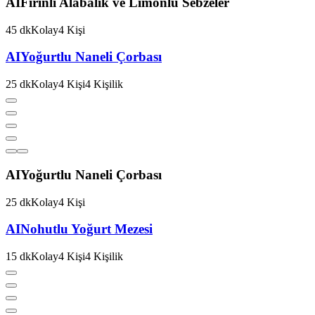
AI
Fırınlı Alabalık ve Limonlu Sebzeler
45
dk
Kolay
4
Kişi
AI
Yoğurtlu Naneli Çorbası
25
dk
Kolay
4
Kişi
4
Kişilik
AI
Yoğurtlu Naneli Çorbası
25
dk
Kolay
4
Kişi
AI
Nohutlu Yoğurt Mezesi
15
dk
Kolay
4
Kişi
4
Kişilik