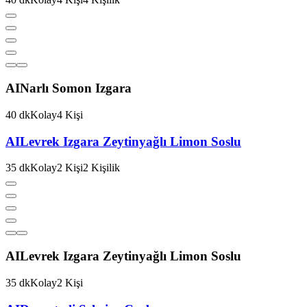
AI
Narlı Somon Izgara
40
dk
Kolay
4
Kişi
AI
Levrek Izgara Zeytinyağlı Limon Soslu
35
dk
Kolay
2
Kişi
2
Kişilik
AI
Levrek Izgara Zeytinyağlı Limon Soslu
35
dk
Kolay
2
Kişi