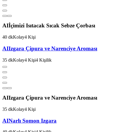
AI
İçimizi Isıtacak Sıcak Sebze Çorbası
40
dk
Kolay
4
Kişi
AI
Izgara Çipura ve Narenciye Aroması
35
dk
Kolay
4
Kişi
4
Kişilik
AI
Izgara Çipura ve Narenciye Aroması
35
dk
Kolay
4
Kişi
AI
Narlı Somon Izgara
40
dk
Kolay
4
Kişi
4
Kişilik