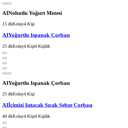
AI
Nohutlu Yoğurt Mezesi
15
dk
Kolay
4
Kişi
AI
Yoğurtlu Ispanak Çorbası
25
dk
Kolay
4
Kişi
4
Kişilik
AI
Yoğurtlu Ispanak Çorbası
25
dk
Kolay
4
Kişi
AI
İçimizi Isıtacak Sıcak Sebze Çorbası
40
dk
Kolay
4
Kişi
4
Kişilik