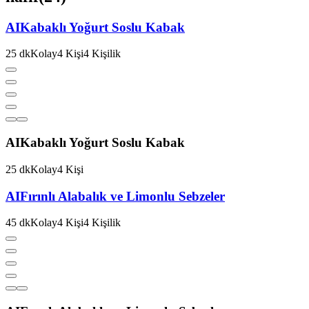
AI
Kabaklı Yoğurt Soslu Kabak
25
dk
Kolay
4
Kişi
4
Kişilik
AI
Kabaklı Yoğurt Soslu Kabak
25
dk
Kolay
4
Kişi
AI
Fırınlı Alabalık ve Limonlu Sebzeler
45
dk
Kolay
4
Kişi
4
Kişilik