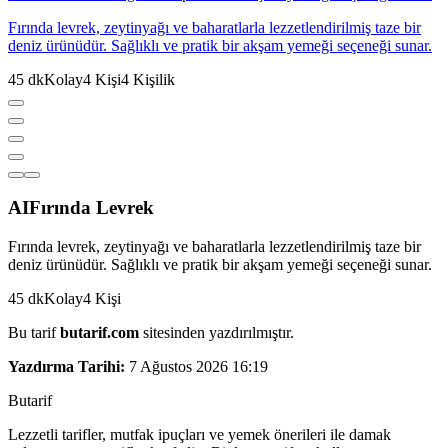
Fırında levrek, zeytinyağı ve baharatlarla lezzetlendirilmiş taze bir
deniz ürünüdür. Sağlıklı ve pratik bir akşam yemeği seçeneği sunar.
45
dk
Kolay
4
Kişi
4
Kişilik
AI
Fırında Levrek
Fırında levrek, zeytinyağı ve baharatlarla lezzetlendirilmiş taze bir
deniz ürünüdür. Sağlıklı ve pratik bir akşam yemeği seçeneği sunar.
45
dk
Kolay
4
Kişi
Bu tarif
butarif.com
sitesinden yazdırılmıştır.
Yazdırma Tarihi:
7 Ağustos 2026 16:19
But
a
r
i
f
Lezzetli tarifler, mutfak ipuçları ve yemek önerileri ile damak