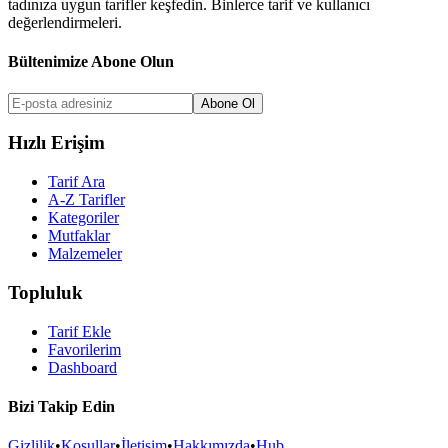
tadınıza uygun tarifler keşfedin. Binlerce tarif ve kullanıcı
değerlendirmeleri.
Bültenimize Abone Olun
Abone Ol
Hızlı Erişim
Tarif Ara
A-Z Tarifler
Kategoriler
Mutfaklar
Malzemeler
Topluluk
Tarif Ekle
Favorilerim
Dashboard
Bizi Takip Edin
Gizlilik
•
Koşullar
•
İletişim
•
Hakkımızda
•
Hub