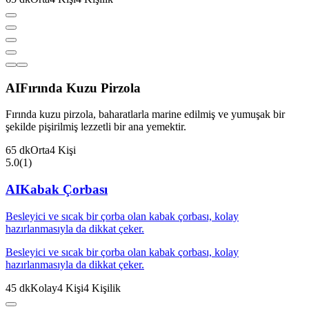
AI
Fırında Kuzu Pirzola
Fırında kuzu pirzola, baharatlarla marine edilmiş ve yumuşak bir
şekilde pişirilmiş lezzetli bir ana yemektir.
65
dk
Orta
4
Kişi
5.0
(
1
)
AI
Kabak Çorbası
Besleyici ve sıcak bir çorba olan kabak çorbası, kolay
hazırlanmasıyla da dikkat çeker.
Besleyici ve sıcak bir çorba olan kabak çorbası, kolay
hazırlanmasıyla da dikkat çeker.
45
dk
Kolay
4
Kişi
4
Kişilik