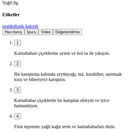
Yağ
0.9
g
Etiketler
pratik
düşük kalorili
Hazırlanış
İpucu
Video
Değerlendirme
1
Karnabaharı çiçeklerine ayırın ve bol su ile yıkayın.
2
Bir karıştırma kabında zeytinyağı, tuz, karabiber, sarımsak
tozu ve biberiyeyi karıştırın.
3
Karnabahar çiçeklerini bu karışıma ekleyin ve iyice
harmanlayın.
4
Fırın tepsisine yağlı kağıt serin ve karnabaharları dizin.