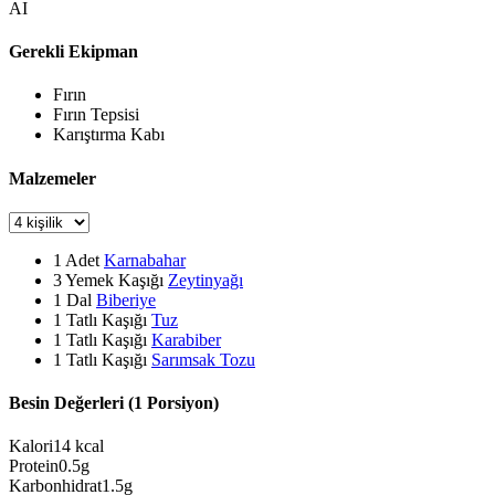
AI
Gerekli Ekipman
Fırın
Fırın Tepsisi
Karıştırma Kabı
Malzemeler
1
Adet
Karnabahar
3
Yemek Kaşığı
Zeytinyağı
1
Dal
Biberiye
1
Tatlı Kaşığı
Tuz
1
Tatlı Kaşığı
Karabiber
1
Tatlı Kaşığı
Sarımsak Tozu
Besin Değerleri (1 Porsiyon)
Kalori
14
kcal
Protein
0.5
g
Karbonhidrat
1.5
g