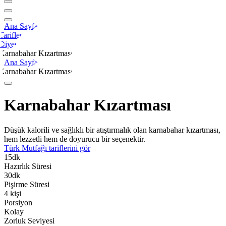
Ana Sayfa
Tarifler
Diyet
Karnabahar Kızartması
Ana Sayfa
Karnabahar Kızartması
Karnabahar Kızartması
Düşük kalorili ve sağlıklı bir atıştırmalık olan karnabahar kızartması,
hem lezzetli hem de doyurucu bir seçenektir.
Türk Mutfağı
tariflerini gör
15
dk
Hazırlık Süresi
30
dk
Pişirme Süresi
4
kişi
Porsiyon
Kolay
Zorluk Seviyesi