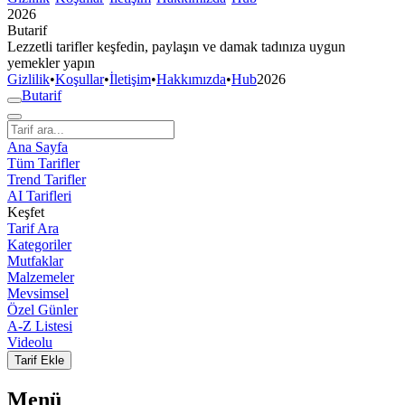
2026
But
a
r
i
f
Lezzetli tarifler keşfedin, paylaşın ve damak tadınıza uygun
yemekler yapın
Gizlilik
•
Koşullar
•
İletişim
•
Hakkımızda
•
Hub
2026
But
a
r
i
f
Ana Sayfa
Tüm Tarifler
Trend Tarifler
AI Tarifleri
Keşfet
Tarif Ara
Kategoriler
Mutfaklar
Malzemeler
Mevsimsel
Özel Günler
A-Z Listesi
Videolu
Tarif Ekle
Menü