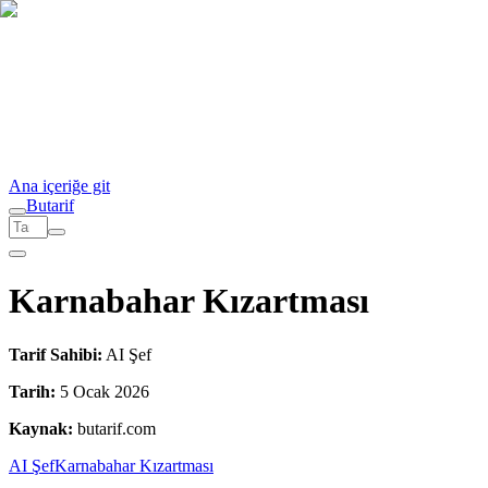
Ana içeriğe git
But
a
r
i
f
Karnabahar Kızartması
Tarif Sahibi:
AI Şef
Tarih:
5 Ocak 2026
Kaynak:
butarif.com
AI Şef
Karnabahar Kızartması