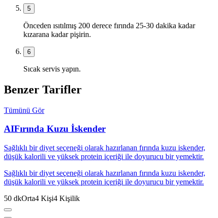
5
Önceden ısıtılmış 200 derece fırında 25-30 dakika kadar
kızarana kadar pişirin.
6
Sıcak servis yapın.
Benzer Tarifler
Tümünü Gör
AI
Fırında Kuzu İskender
Sağlıklı bir diyet seçeneği olarak hazırlanan fırında kuzu iskender,
düşük kalorili ve yüksek protein içeriği ile doyurucu bir yemektir.
Sağlıklı bir diyet seçeneği olarak hazırlanan fırında kuzu iskender,
düşük kalorili ve yüksek protein içeriği ile doyurucu bir yemektir.
50
dk
Orta
4
Kişi
4
Kişilik