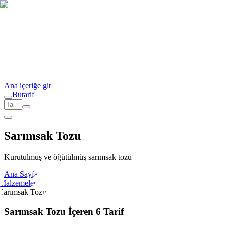
Ana içeriğe git
But
a
r
i
f
Sarımsak Tozu
Kurutulmuş ve öğütülmüş sarımsak tozu
Ana Sayfa
Malzemeler
Sarımsak Tozu
Sarımsak Tozu İçeren 6 Tarif