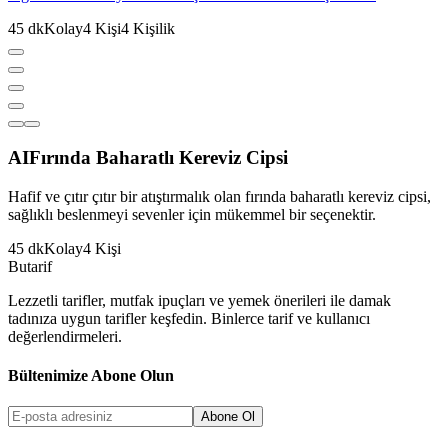
45
dk
Kolay
4
Kişi
4
Kişilik
AI
Fırında Baharatlı Kereviz Cipsi
Hafif ve çıtır çıtır bir atıştırmalık olan fırında baharatlı kereviz cipsi,
sağlıklı beslenmeyi sevenler için mükemmel bir seçenektir.
45
dk
Kolay
4
Kişi
But
a
r
i
f
Lezzetli tarifler, mutfak ipuçları ve yemek önerileri ile damak
tadınıza uygun tarifler keşfedin. Binlerce tarif ve kullanıcı
değerlendirmeleri.
Bültenimize Abone Olun
Abone Ol