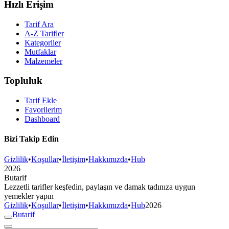
Hızlı Erişim
Tarif Ara
A-Z Tarifler
Kategoriler
Mutfaklar
Malzemeler
Topluluk
Tarif Ekle
Favorilerim
Dashboard
Bizi Takip Edin
Gizlilik
•
Koşullar
•
İletişim
•
Hakkımızda
•
Hub
2026
But
a
r
i
f
Lezzetli tarifler keşfedin, paylaşın ve damak tadınıza uygun
yemekler yapın
Gizlilik
•
Koşullar
•
İletişim
•
Hakkımızda
•
Hub
2026
But
a
r
i
f