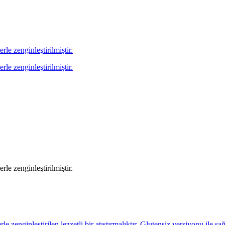
rle zenginleştirilmiştir.
rle zenginleştirilmiştir.
rle zenginleştirilmiştir.
 zenginleştirilen lezzetli bir atıştırmalıktır. Glutensiz versiyonu ile sağlı