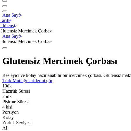
Ana Sayfa
Tarifler
Glütensiz
Glutensiz Mercimek Çorbası
Ana Sayfa
Glutensiz Mercimek Çorbası
Glutensiz Mercimek Çorbası
Besleyici ve kolay hazırlanabilir bir mercimek çorbası. Glutensiz mal
Türk Mutfağı
tariflerini gör
10
dk
Hazırlık Süresi
25
dk
Pişirme Süresi
4
kişi
Porsiyon
Kolay
Zorluk Seviyesi
AI