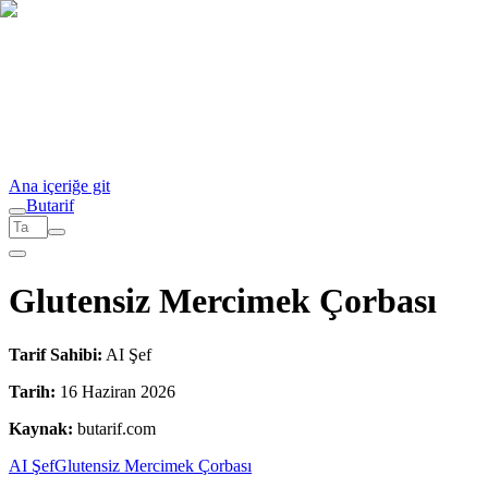
Ana içeriğe git
But
a
r
i
f
Glutensiz Mercimek Çorbası
Tarif Sahibi:
AI Şef
Tarih:
16 Haziran 2026
Kaynak:
butarif.com
AI Şef
Glutensiz Mercimek Çorbası