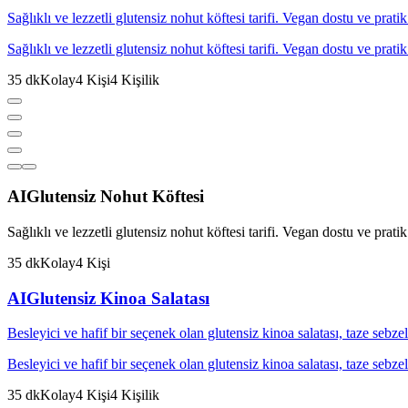
Sağlıklı ve lezzetli glutensiz nohut köftesi tarifi. Vegan dostu ve pratik 
Sağlıklı ve lezzetli glutensiz nohut köftesi tarifi. Vegan dostu ve pratik 
35
dk
Kolay
4
Kişi
4
Kişilik
AI
Glutensiz Nohut Köftesi
Sağlıklı ve lezzetli glutensiz nohut köftesi tarifi. Vegan dostu ve pratik 
35
dk
Kolay
4
Kişi
AI
Glutensiz Kinoa Salatası
Besleyici ve hafif bir seçenek olan glutensiz kinoa salatası, taze sebzele
Besleyici ve hafif bir seçenek olan glutensiz kinoa salatası, taze sebzele
35
dk
Kolay
4
Kişi
4
Kişilik