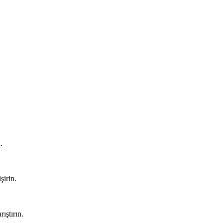
.
şirin.
ıştırın.