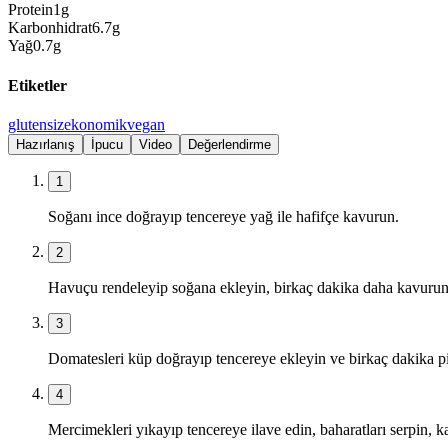
Protein
1
g
Karbonhidrat
6.7
g
Yağ
0.7
g
Etiketler
glutensiz
ekonomik
vegan
Hazırlanış
İpucu
Video
Değerlendirme
1
Soğanı ince doğrayıp tencereye yağ ile hafifçe kavurun.
2
Havuçu rendeleyip soğana ekleyin, birkaç dakika daha kavurun
3
Domatesleri küp doğrayıp tencereye ekleyin ve birkaç dakika pi
4
Mercimekleri yıkayıp tencereye ilave edin, baharatları serpin, kar