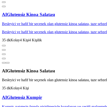
AI
Glutensiz Kinoa Salatası
Besleyici ve hafif bir seçenek olan glutensiz kinoa salatası, taze sebzele
Besleyici ve hafif bir seçenek olan glutensiz kinoa salatası, taze sebzele
35
dk
Kolay
4
Kişi
4
Kişilik
AI
Glutensiz Kinoa Salatası
Besleyici ve hafif bir seçenek olan glutensiz kinoa salatası, taze sebzele
35
dk
Kolay
4
Kişi
AI
Glutensiz Kumpir
Kumpir, patatesin fırında pişirilmesiyle hazırlanan ve çeşitli malzemelerle