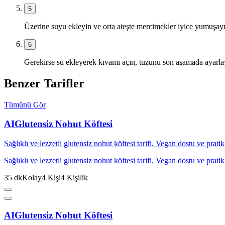
5
Üzerine suyu ekleyin ve orta ateşte mercimekler iyice yumuşayı
6
Gerekirse su ekleyerek kıvamı açın, tuzunu son aşamada ayarla
Benzer Tarifler
Tümünü Gör
AI
Glutensiz Nohut Köftesi
Sağlıklı ve lezzetli glutensiz nohut köftesi tarifi. Vegan dostu ve pratik 
Sağlıklı ve lezzetli glutensiz nohut köftesi tarifi. Vegan dostu ve pratik 
35
dk
Kolay
4
Kişi
4
Kişilik
AI
Glutensiz Nohut Köftesi