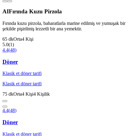
AI
Fırında Kuzu Pirzola
Fırında kuzu pirzola, baharatlarla marine edilmiş ve yumuşak bir
şekilde pişirilmiş lezzetli bir ana yemektir.
65
dk
Orta
4
Kişi
5.0
(
1
)
4.4
(
48
)
Döner
Klasik et döner tarifi
Klasik et döner tarifi
75
dk
Orta
4
Kişi
4
Kişilik
4.4
(
48
)
Döner
Klasik et döner tarifi