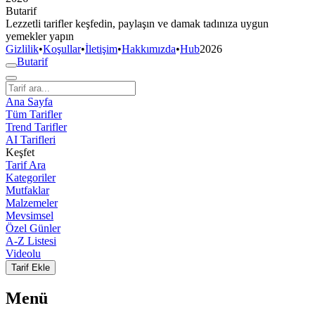
But
a
r
i
f
Lezzetli tarifler keşfedin, paylaşın ve damak tadınıza uygun
yemekler yapın
Gizlilik
•
Koşullar
•
İletişim
•
Hakkımızda
•
Hub
2026
But
a
r
i
f
Ana Sayfa
Tüm Tarifler
Trend Tarifler
AI Tarifleri
Keşfet
Tarif Ara
Kategoriler
Mutfaklar
Malzemeler
Mevsimsel
Özel Günler
A-Z Listesi
Videolu
Tarif Ekle
Menü