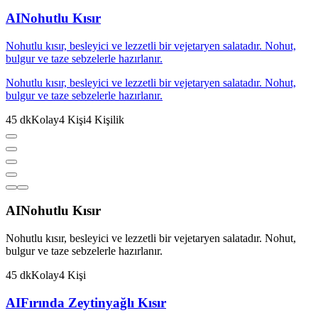
AI
Nohutlu Kısır
Nohutlu kısır, besleyici ve lezzetli bir vejetaryen salatadır. Nohut,
bulgur ve taze sebzelerle hazırlanır.
Nohutlu kısır, besleyici ve lezzetli bir vejetaryen salatadır. Nohut,
bulgur ve taze sebzelerle hazırlanır.
45
dk
Kolay
4
Kişi
4
Kişilik
AI
Nohutlu Kısır
Nohutlu kısır, besleyici ve lezzetli bir vejetaryen salatadır. Nohut,
bulgur ve taze sebzelerle hazırlanır.
45
dk
Kolay
4
Kişi
AI
Fırında Zeytinyağlı Kısır