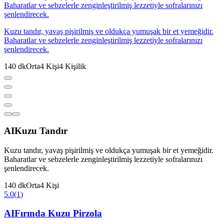
Baharatlar ve sebzelerle zenginleştirilmiş lezzetiyle sofralarınızı
şenlendirecek.
Kuzu tandır, yavaş pişirilmiş ve oldukça yumuşak bir et yemeğidir.
Baharatlar ve sebzelerle zenginleştirilmiş lezzetiyle sofralarınızı
şenlendirecek.
140
dk
Orta
4
Kişi
4
Kişilik
AI
Kuzu Tandır
Kuzu tandır, yavaş pişirilmiş ve oldukça yumuşak bir et yemeğidir.
Baharatlar ve sebzelerle zenginleştirilmiş lezzetiyle sofralarınızı
şenlendirecek.
140
dk
Orta
4
Kişi
5.0
(
1
)
AI
Fırında Kuzu Pirzola