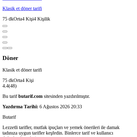
Klasik et döner tarifi
75
dk
Orta
4
Kişi
4
Kişilik
Döner
Klasik et döner tarifi
75
dk
Orta
4
Kişi
4.4
(
48
)
Bu tarif
butarif.com
sitesinden yazdırılmıştır.
Yazdırma Tarihi:
6 Ağustos 2026 20:33
But
a
r
i
f
Lezzetli tarifler, mutfak ipuçları ve yemek önerileri ile damak
tadınıza uygun tarifler keşfedin. Binlerce tarif ve kullanıcı