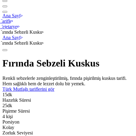
Ana Sayfa
Tarifler
Vejetaryen
Fırında Sebzeli Kuskus
Ana Sayfa
Fırında Sebzeli Kuskus
Fırında Sebzeli Kuskus
Renkli sebzelerle zenginleştirilmiş, fırında pişirilmiş kuskus tarifi.
Hem sağlıklı hem de lezzet dolu bir yemek.
Türk Mutfağı
tariflerini gör
15
dk
Hazırlık Süresi
25
dk
Pişirme Süresi
4
kişi
Porsiyon
Kolay
Zorluk Seviyesi