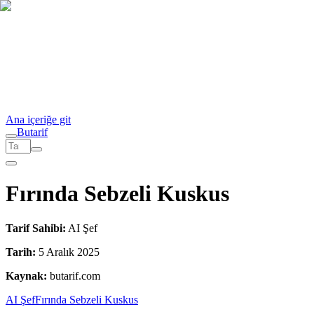
Ana içeriğe git
But
a
r
i
f
Fırında Sebzeli Kuskus
Tarif Sahibi:
AI Şef
Tarih:
5 Aralık 2025
Kaynak:
butarif.com
AI Şef
Fırında Sebzeli Kuskus