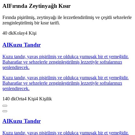
AI
Fırında Zeytinyağlı Kısır
Fırında pişirilmiş, zeytinyağı ile lezzetlendirilmiş ve çeşitli sebzelerle
zenginleştirilmiş bir kısır tarifi.
40
dk
Kolay
4
Kişi
AI
Kuzu Tandır
Kuzu tandır, yavaş pişirilmiş ve oldukça yumuşak bir et yemeğidir.
Baharatlar ve sebzelerle zenginleştirilmiş lezzetiyle sofralarınızı
şenlendirecek.
Kuzu tandır, yavaş pişirilmiş ve oldukça yumuşak bir et yemeğidir.
Baharatlar ve sebzelerle zenginleştirilmiş lezzetiyle sofralarınızı
şenlendirecek.
140
dk
Orta
4
Kişi
4
Kişilik
AI
Kuzu Tandır
Kuzu tandır, yavaş pişirilmiş ve oldukça yumuşak bir et yemeğidir.