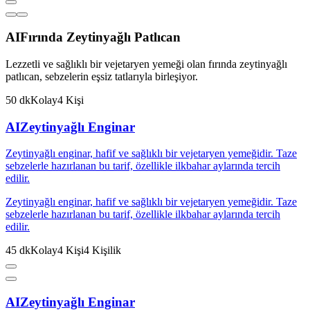
AI
Fırında Zeytinyağlı Patlıcan
Lezzetli ve sağlıklı bir vejetaryen yemeği olan fırında zeytinyağlı
patlıcan, sebzelerin eşsiz tatlarıyla birleşiyor.
50
dk
Kolay
4
Kişi
AI
Zeytinyağlı Enginar
Zeytinyağlı enginar, hafif ve sağlıklı bir vejetaryen yemeğidir. Taze
sebzelerle hazırlanan bu tarif, özellikle ilkbahar aylarında tercih
edilir.
Zeytinyağlı enginar, hafif ve sağlıklı bir vejetaryen yemeğidir. Taze
sebzelerle hazırlanan bu tarif, özellikle ilkbahar aylarında tercih
edilir.
45
dk
Kolay
4
Kişi
4
Kişilik
AI
Zeytinyağlı Enginar