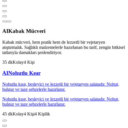
AI
Kabak Mücveri
Kabak mücveri, hem pratik hem de lezzetli bir vejetaryen
atıştırmalık. Sağlıklı malzemelerle hazırlanan bu tarif, zengin bitkisel
tatlarıyla damakları şenlendiriyor.
35
dk
Kolay
4
Kişi
AI
Nohutlu Kısır
Nohutlu kısır, besleyici ve lezzetli bir vejetaryen salatadır. Nohut,
bulgur ve taze sebzelerle hazırlanır.
Nohutlu kısır, besleyici ve lezzetli bir vejetaryen salatadır. Nohut,
bulgur ve taze sebzelerle hazırlanır.
45
dk
Kolay
4
Kişi
4
Kişilik