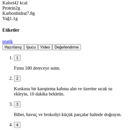
Kalori
42
kcal
Protein
2
g
Karbonhidrat
7.8
g
Yağ
1.1
g
Etiketler
pratik
Hazırlanış
İpucu
Video
Değerlendirme
1
Fırını 180 dereceye ısıtın.
2
Kuskusu bir karıştırma kabına alın ve üzerine sıcak su
ekleyin, 10 dakika bekletin.
3
Biber, havuç ve brokoliyi küçük parçalar halinde doğrayın.
4