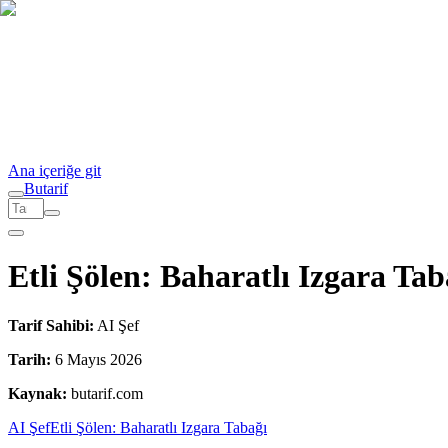
Ana içeriğe git
But
a
r
i
f
Etli Şölen: Baharatlı Izgara Tab
Tarif Sahibi:
AI Şef
Tarih:
6 Mayıs 2026
Kaynak:
butarif.com
AI Şef
Etli Şölen: Baharatlı Izgara Tabağı