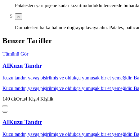
Patatesleri yarı pişene kadar kızartın/düdüklü tencerede buharda 
5
Domatesleri halka halinde doğrayıp tavaya alın. Patates, patlıca
Benzer Tarifler
Tümünü Gör
AI
Kuzu Tandır
Kuzu tandır, yavaş pişirilmiş ve oldukça yumuşak bir et yemeğidir. Baha
Kuzu tandır, yavaş pişirilmiş ve oldukça yumuşak bir et yemeğidir. Baha
140
dk
Orta
4
Kişi
4
Kişilik
AI
Kuzu Tandır
Kuzu tandır, yavaş pişirilmiş ve oldukça yumuşak bir et yemeğidir. Baha