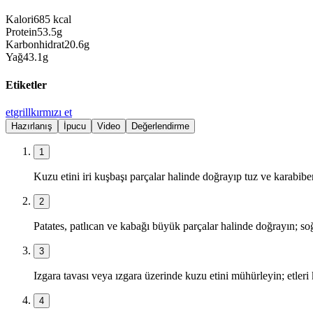
Kalori
685
kcal
Protein
53.5
g
Karbonhidrat
20.6
g
Yağ
43.1
g
Etiketler
et
grill
kırmızı et
Hazırlanış
İpucu
Video
Değerlendirme
1
Kuzu etini iri kuşbaşı parçalar halinde doğrayıp tuz ve karabibe
2
Patates, patlıcan ve kabağı büyük parçalar halinde doğrayın; so
3
Izgara tavası veya ızgara üzerinde kuzu etini mühürleyin; etleri
4