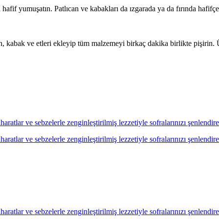
hafif yumuşatın. Patlıcan ve kabakları da ızgarada ya da fırında hafifçe 
n, kabak ve etleri ekleyip tüm malzemeyi birkaç dakika birlikte pişirin. 
ratlar ve sebzelerle zenginleştirilmiş lezzetiyle sofralarınızı şenlendir
ratlar ve sebzelerle zenginleştirilmiş lezzetiyle sofralarınızı şenlendir
ratlar ve sebzelerle zenginleştirilmiş lezzetiyle sofralarınızı şenlendir