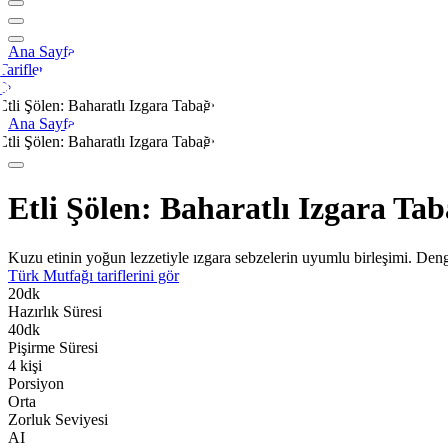
Ana Sayfa
Tarifler
Et
Etli Şölen: Baharatlı Izgara Tabağı
Ana Sayfa
Etli Şölen: Baharatlı Izgara Tabağı
Etli Şölen: Baharatlı Izgara Tab
Kuzu etinin yoğun lezzetiyle ızgara sebzelerin uyumlu birleşimi. De
Türk Mutfağı
tariflerini gör
20
dk
Hazırlık Süresi
40
dk
Pişirme Süresi
4
kişi
Porsiyon
Orta
Zorluk Seviyesi
AI