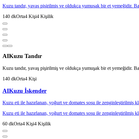
Kuzu tandır, yavaş pişirilmiş ve oldukça yumuşak bir et yemeğidir. Baha
140
dk
Orta
4
Kişi
4
Kişilik
AI
Kuzu Tandır
Kuzu tandır, yavaş pişirilmiş ve oldukça yumuşak bir et yemeğidir. Baha
140
dk
Orta
4
Kişi
AI
Kuzu İskender
Kuzu eti ile hazırlanan, yoğurt ve domates sosu ile zenginleştirilmiş k
Kuzu eti ile hazırlanan, yoğurt ve domates sosu ile zenginleştirilmiş k
60
dk
Orta
4
Kişi
4
Kişilik