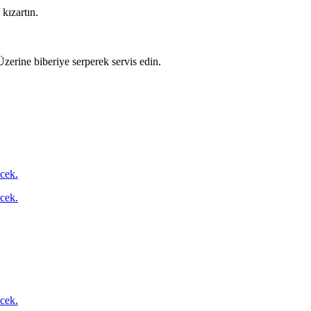
kızartın.
Üzerine biberiye serperek servis edin.
ecek.
ecek.
ecek.