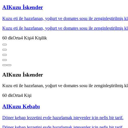
AI
Kuzu İskender
Kuzu eti ile hazırlanan, yoğurt ve domates sosu ile zenginleştirilmiş k
Kuzu eti ile hazırlanan, yoğurt ve domates sosu ile zenginleştirilmiş k
60
dk
Orta
4
Kişi
4
Kişilik
AI
Kuzu İskender
Kuzu eti ile hazırlanan, yoğurt ve domates sosu ile zenginleştirilmiş k
60
dk
Orta
4
Kişi
AI
Kuzu Kebabı
Döner kebap lezzetini evde hazırlamak isteyenler için nefis bir tarif.
Döner kebap lezzetini evde hazırlamak isteyenler için nefis bir tarif.