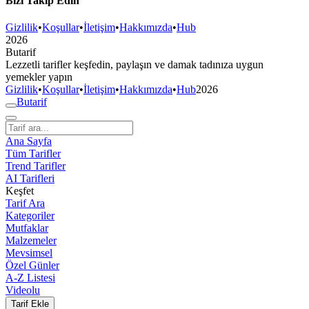
Bizi Takip Edin
Gizlilik
•
Koşullar
•
İletişim
•
Hakkımızda
•
Hub
2026
But
a
r
i
f
Lezzetli tarifler keşfedin, paylaşın ve damak tadınıza uygun
yemekler yapın
Gizlilik
•
Koşullar
•
İletişim
•
Hakkımızda
•
Hub
2026
But
a
r
i
f
Ana Sayfa
Tüm Tarifler
Trend Tarifler
AI Tarifleri
Keşfet
Tarif Ara
Kategoriler
Mutfaklar
Malzemeler
Mevsimsel
Özel Günler
A-Z Listesi
Videolu
Tarif Ekle