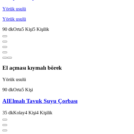
Yörük usulü
Yörük usulü
90
dk
Orta
5
Kişi
5
Kişilik
El açması kıymalı börek
Yörük usulü
90
dk
Orta
5
Kişi
AI
Elmalı Tavuk Suyu Çorbası
35
dk
Kolay
4
Kişi
4
Kişilik