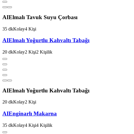
AI
Elmalı Tavuk Suyu Çorbası
35
dk
Kolay
4
Kişi
AI
Elmalı Yoğurtlu Kahvaltı Tabağı
20
dk
Kolay
2
Kişi
2
Kişilik
AI
Elmalı Yoğurtlu Kahvaltı Tabağı
20
dk
Kolay
2
Kişi
AI
Enginarlı Makarna
35
dk
Kolay
4
Kişi
4
Kişilik