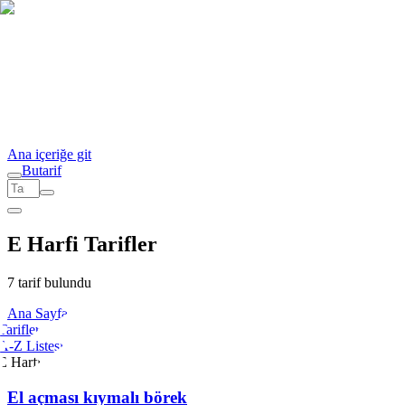
Ana içeriğe git
But
a
r
i
f
E Harfi Tarifler
7 tarif bulundu
Ana Sayfa
Tarifler
A-Z Listesi
E Harfi
El açması kıymalı börek