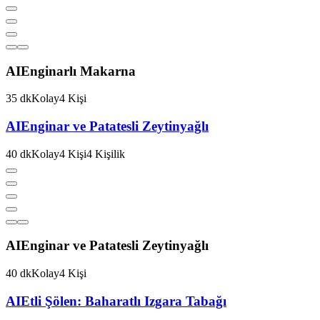
AI
Enginarlı Makarna
35
dk
Kolay
4
Kişi
AI
Enginar ve Patatesli Zeytinyağlı
40
dk
Kolay
4
Kişi
4
Kişilik
AI
Enginar ve Patatesli Zeytinyağlı
40
dk
Kolay
4
Kişi
AI
Etli Şölen: Baharatlı Izgara Tabağı