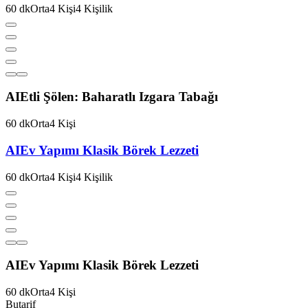
60
dk
Orta
4
Kişi
4
Kişilik
AI
Etli Şölen: Baharatlı Izgara Tabağı
60
dk
Orta
4
Kişi
AI
Ev Yapımı Klasik Börek Lezzeti
60
dk
Orta
4
Kişi
4
Kişilik
AI
Ev Yapımı Klasik Börek Lezzeti
60
dk
Orta
4
Kişi
But
a
r
i
f