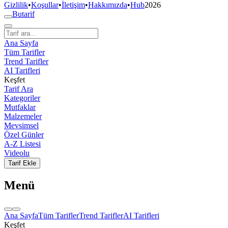
Gizlilik
•
Koşullar
•
İletişim
•
Hakkımızda
•
Hub
2026
But
a
r
i
f
Ana Sayfa
Tüm Tarifler
Trend Tarifler
AI Tarifleri
Keşfet
Tarif Ara
Kategoriler
Mutfaklar
Malzemeler
Mevsimsel
Özel Günler
A-Z Listesi
Videolu
Tarif Ekle
Menü
Ana Sayfa
Tüm Tarifler
Trend Tarifler
AI Tarifleri
Keşfet