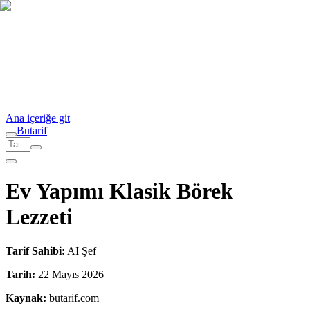
Ana içeriğe git
But
a
r
i
f
Ev Yapımı Klasik Börek
Lezzeti
Tarif Sahibi:
AI Şef
Tarih:
22 Mayıs 2026
Kaynak:
butarif.com