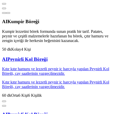
AI
Kumpir Böreği
Kumpir lezzetini börek formunda sunan pratik bir tarif. Patates,
peynir ve çeşitli malzemelerle hazırlanan bu börek, çıtır hamuru ve
zengin içeriği ile herkesin beğenisini kazanacak.
50
dk
Kolay
4
Kişi
AI
Peynirli Kol Böreği
Kıtır kıtır hamuru ve lezzetli peynir iç harcıyla yapılan Peynirli Kol
Böreği, çay saatlerinin vazgeçilmezidir.
Kıtır kıtır hamuru ve lezzetli peynir iç harcıyla yapılan Peynirli Kol
Böreği, çay saatlerinin vazgeçilmezidir.
60
dk
Orta
6
Kişi
6
Kişilik