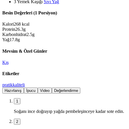
3
Yemek Kaşığı
Sıvı Yağ
Besin Değerleri (1 Porsiyon)
Kalori
268
kcal
Protein
26.3
g
Karbonhidrat
2.5
g
Yağ
17.8
g
Mevsim & Özel Günler
Kış
Etiketler
pratik
kaliteli
Hazırlanış
İpucu
Video
Değerlendirme
1
Soğanı ince doğrayıp yağda pembeleşinceye kadar sote edin.
2