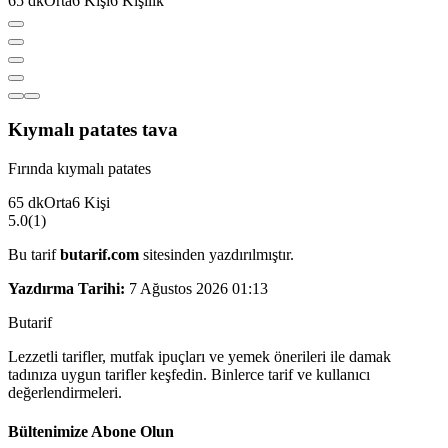
65
dk
Orta
6
Kişi
6
Kişilik
Kıymalı patates tava
Fırında kıymalı patates
65
dk
Orta
6
Kişi
5.0
(
1
)
Bu tarif
butarif.com
sitesinden yazdırılmıştır.
Yazdırma Tarihi:
7 Ağustos 2026 01:13
But
a
r
i
f
Lezzetli tarifler, mutfak ipuçları ve yemek önerileri ile damak
tadınıza uygun tarifler keşfedin. Binlerce tarif ve kullanıcı
değerlendirmeleri.
Bültenimize Abone Olun