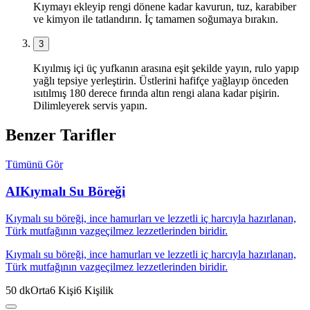
Kıymayı ekleyip rengi dönene kadar kavurun, tuz, karabiber
ve kimyon ile tatlandırın. İç tamamen soğumaya bırakın.
3
Kıyılmış içi üç yufkanın arasına eşit şekilde yayın, rulo yapıp
yağlı tepsiye yerleştirin. Üstlerini hafifçe yağlayıp önceden
ısıtılmış 180 derece fırında altın rengi alana kadar pişirin.
Dilimleyerek servis yapın.
Benzer Tarifler
Tümünü Gör
AI
Kıymalı Su Böreği
Kıymalı su böreği, ince hamurları ve lezzetli iç harcıyla hazırlanan,
Türk mutfağının vazgeçilmez lezzetlerinden biridir.
Kıymalı su böreği, ince hamurları ve lezzetli iç harcıyla hazırlanan,
Türk mutfağının vazgeçilmez lezzetlerinden biridir.
50
dk
Orta
6
Kişi
6
Kişilik