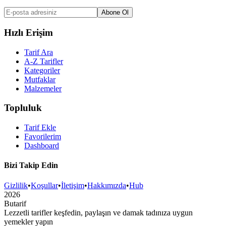
Abone Ol
Hızlı Erişim
Tarif Ara
A-Z Tarifler
Kategoriler
Mutfaklar
Malzemeler
Topluluk
Tarif Ekle
Favorilerim
Dashboard
Bizi Takip Edin
Gizlilik
•
Koşullar
•
İletişim
•
Hakkımızda
•
Hub
2026
But
a
r
i
f
Lezzetli tarifler keşfedin, paylaşın ve damak tadınıza uygun
yemekler yapın