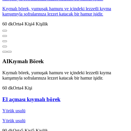
Kıymalı börek, yumuşak hamuru ve içindeki lezzetli kıyma
karışımıyla sofralarınıza lezzet katacak bir hamur işidir.
60
dk
Orta
4
Kişi
4
Kişilik
AI
Kıymalı Börek
Kıymalı börek, yumuşak hamuru ve içindeki lezzetli kıyma
karışımıyla sofralarınıza lezzet katacak bir hamur işidir.
60
dk
Orta
4
Kişi
El açması kıymalı börek
Yörük usulü
Yörük usulü
90
dk
Orta
5
Kişi
5
Kişilik