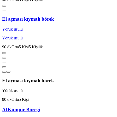
El açması kıymalı börek
Yörük usulü
Yörük usulü
90
dk
Orta
5
Kişi
5
Kişilik
El açması kıymalı börek
Yörük usulü
90
dk
Orta
5
Kişi
AI
Kumpir Böreği