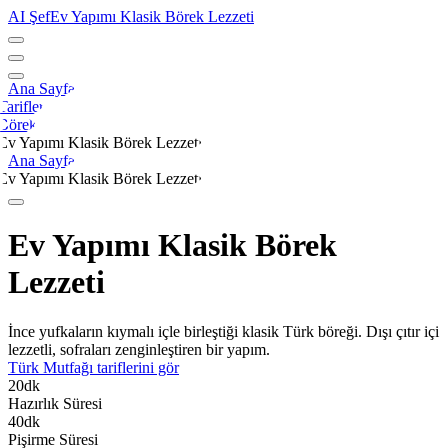
AI Şef
Ev Yapımı Klasik Börek Lezzeti
Ana Sayfa
Tarifler
Börek
Ev Yapımı Klasik Börek Lezzeti
Ana Sayfa
Ev Yapımı Klasik Börek Lezzeti
Ev Yapımı Klasik Börek
Lezzeti
İnce yufkaların kıymalı içle birleştiği klasik Türk böreği. Dışı çıtır içi
lezzetli, sofraları zenginleştiren bir yapım.
Türk Mutfağı
tariflerini gör
20
dk
Hazırlık Süresi
40
dk
Pişirme Süresi