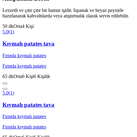
Lezzetli ve çıtır çıtır bir hamur işidir. Ispanak ve beyaz peynirle
hazırlanarak kahvaltılarda veya atıştırmalık olarak servis edilebilir.
50
dk
Orta
4
Kişi
5.0
(
1
)
Kıymalı patates tava
Fırında kıymalı patates
Fırında kıymalı patates
65
dk
Orta
6
Kişi
6
Kişilik
5.0
(
1
)
Kıymalı patates tava
Fırında kıymalı patates
Fırında kıymalı patates