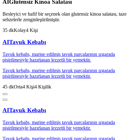
AI
Glutensiz Kinoa Salatası
Besleyici ve hafif bir seçenek olan glutensiz kinoa salatası, taze
sebzelerle zenginleştirilmiştir.
35
dk
Kolay
4
Kişi
AI
Tavuk Kebabı
Tavuk kebabı, marine edilmiş tavuk parçalarının ızgarada
pişirilmesiyle hazırlanan lezzetli bir yemektir.
Tavuk kebabı, marine edilmiş tavuk parçalarının ızgarada
pişirilmesiyle hazırlanan lezzetli bir yemektir.
45
dk
Orta
4
Kişi
4
Kişilik
AI
Tavuk Kebabı
Tavuk kebabı, marine edilmiş tavuk parçalarının ızgarada
pişirilmesiyle hazırlanan lezzetli bir yemektir.
Tavuk kebabı, marine edilmiş tavuk parçalarının ızgarada