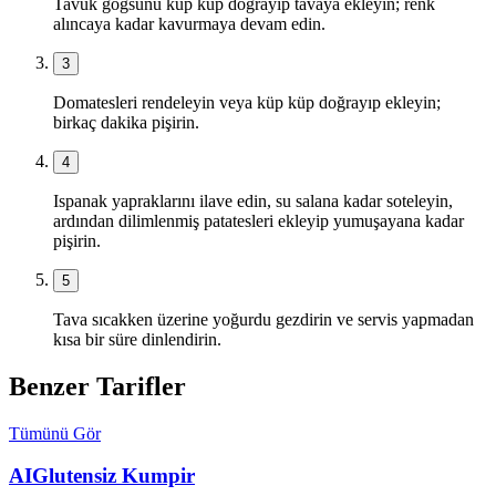
Tavuk göğsünü küp küp doğrayıp tavaya ekleyin; renk
alıncaya kadar kavurmaya devam edin.
3
Domatesleri rendeleyin veya küp küp doğrayıp ekleyin;
birkaç dakika pişirin.
4
Ispanak yapraklarını ilave edin, su salana kadar soteleyin,
ardından dilimlenmiş patatesleri ekleyip yumuşayana kadar
pişirin.
5
Tava sıcakken üzerine yoğurdu gezdirin ve servis yapmadan
kısa bir süre dinlendirin.
Benzer Tarifler
Tümünü Gör
AI
Glutensiz Kumpir