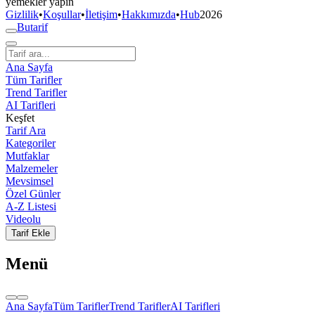
yemekler yapın
Gizlilik
•
Koşullar
•
İletişim
•
Hakkımızda
•
Hub
2026
But
a
r
i
f
Ana Sayfa
Tüm Tarifler
Trend Tarifler
AI Tarifleri
Keşfet
Tarif Ara
Kategoriler
Mutfaklar
Malzemeler
Mevsimsel
Özel Günler
A-Z Listesi
Videolu
Tarif Ekle
Menü
Ana Sayfa
Tüm Tarifler
Trend Tarifler
AI Tarifleri