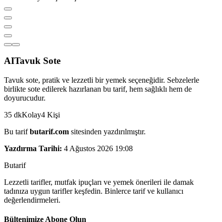
AI
Tavuk Sote
Tavuk sote, pratik ve lezzetli bir yemek seçeneğidir. Sebzelerle
birlikte sote edilerek hazırlanan bu tarif, hem sağlıklı hem de
doyurucudur.
35
dk
Kolay
4
Kişi
Bu tarif
butarif.com
sitesinden yazdırılmıştır.
Yazdırma Tarihi:
4 Ağustos 2026 19:08
But
a
r
i
f
Lezzetli tarifler, mutfak ipuçları ve yemek önerileri ile damak
tadınıza uygun tarifler keşfedin. Binlerce tarif ve kullanıcı
değerlendirmeleri.
Bültenimize Abone Olun