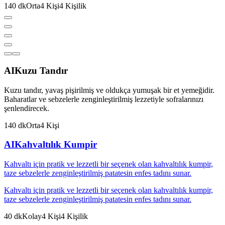
140
dk
Orta
4
Kişi
4
Kişilik
AI
Kuzu Tandır
Kuzu tandır, yavaş pişirilmiş ve oldukça yumuşak bir et yemeğidir.
Baharatlar ve sebzelerle zenginleştirilmiş lezzetiyle sofralarınızı
şenlendirecek.
140
dk
Orta
4
Kişi
AI
Kahvaltılık Kumpir
Kahvaltı için pratik ve lezzetli bir seçenek olan kahvaltılık kumpir,
taze sebzelerle zenginleştirilmiş patatesin enfes tadını sunar.
Kahvaltı için pratik ve lezzetli bir seçenek olan kahvaltılık kumpir,
taze sebzelerle zenginleştirilmiş patatesin enfes tadını sunar.
40
dk
Kolay
4
Kişi
4
Kişilik