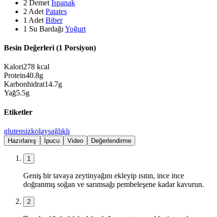
2
Demet
Ispanak
2
Adet
Patates
1
Adet
Biber
1
Su Bardağı
Yoğurt
Besin Değerleri (1 Porsiyon)
Kalori
278
kcal
Protein
40.8
g
Karbonhidrat
14.7
g
Yağ
5.5
g
Etiketler
glutensiz
kolay
sağlıklı
Hazırlanış
İpucu
Video
Değerlendirme
1
Geniş bir tavaya zeytinyağını ekleyip ısıtın, ince ince
doğranmış soğan ve sarımsağı pembeleşene kadar kavurun.
2