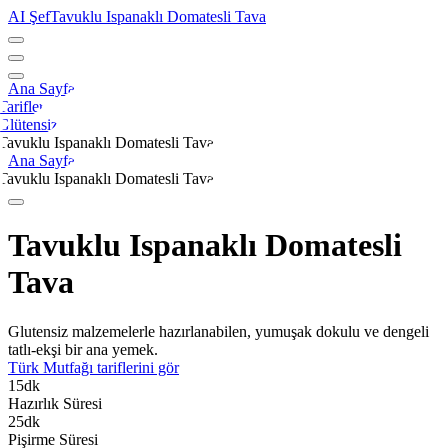
AI Şef
Tavuklu Ispanaklı Domatesli Tava
Ana Sayfa
Tarifler
Glütensiz
Tavuklu Ispanaklı Domatesli Tava
Ana Sayfa
Tavuklu Ispanaklı Domatesli Tava
Tavuklu Ispanaklı Domatesli
Tava
Glutensiz malzemelerle hazırlanabilen, yumuşak dokulu ve dengeli
tatlı-ekşi bir ana yemek.
Türk Mutfağı
tariflerini gör
15
dk
Hazırlık Süresi
25
dk
Pişirme Süresi