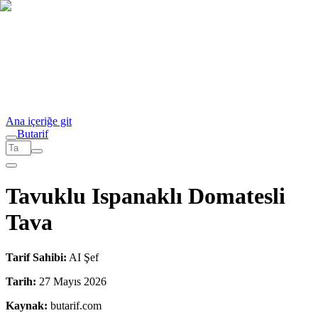
Ana içeriğe git
But
a
r
i
f
Tavuklu Ispanaklı Domatesli
Tava
Tarif Sahibi:
AI Şef
Tarih:
27 Mayıs 2026
Kaynak:
butarif.com