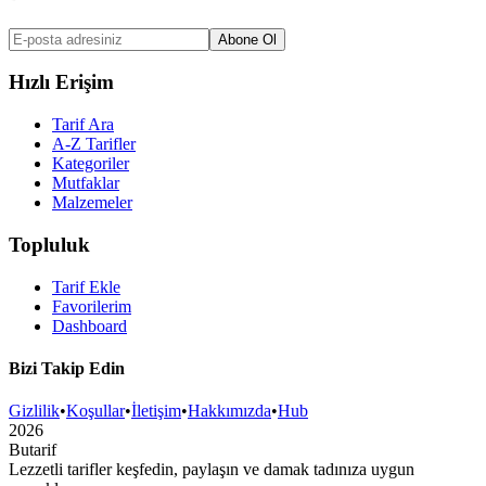
Abone Ol
Hızlı Erişim
Tarif Ara
A-Z Tarifler
Kategoriler
Mutfaklar
Malzemeler
Topluluk
Tarif Ekle
Favorilerim
Dashboard
Bizi Takip Edin
Gizlilik
•
Koşullar
•
İletişim
•
Hakkımızda
•
Hub
2026
But
a
r
i
f
Lezzetli tarifler keşfedin, paylaşın ve damak tadınıza uygun