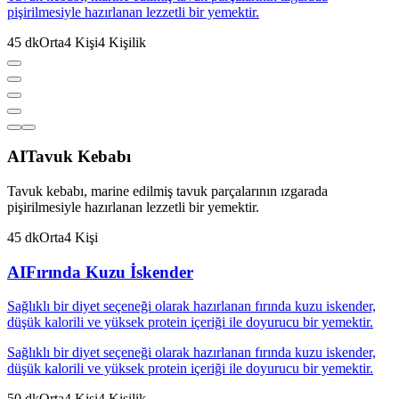
pişirilmesiyle hazırlanan lezzetli bir yemektir.
45
dk
Orta
4
Kişi
4
Kişilik
AI
Tavuk Kebabı
Tavuk kebabı, marine edilmiş tavuk parçalarının ızgarada
pişirilmesiyle hazırlanan lezzetli bir yemektir.
45
dk
Orta
4
Kişi
AI
Fırında Kuzu İskender
Sağlıklı bir diyet seçeneği olarak hazırlanan fırında kuzu iskender,
düşük kalorili ve yüksek protein içeriği ile doyurucu bir yemektir.
Sağlıklı bir diyet seçeneği olarak hazırlanan fırında kuzu iskender,
düşük kalorili ve yüksek protein içeriği ile doyurucu bir yemektir.
50
dk
Orta
4
Kişi
4
Kişilik