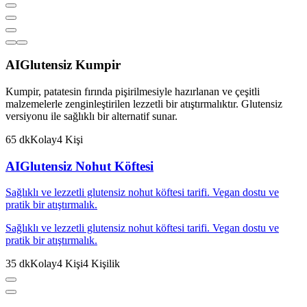
AI
Glutensiz Kumpir
Kumpir, patatesin fırında pişirilmesiyle hazırlanan ve çeşitli
malzemelerle zenginleştirilen lezzetli bir atıştırmalıktır. Glutensiz
versiyonu ile sağlıklı bir alternatif sunar.
65
dk
Kolay
4
Kişi
AI
Glutensiz Nohut Köftesi
Sağlıklı ve lezzetli glutensiz nohut köftesi tarifi. Vegan dostu ve
pratik bir atıştırmalık.
Sağlıklı ve lezzetli glutensiz nohut köftesi tarifi. Vegan dostu ve
pratik bir atıştırmalık.
35
dk
Kolay
4
Kişi
4
Kişilik