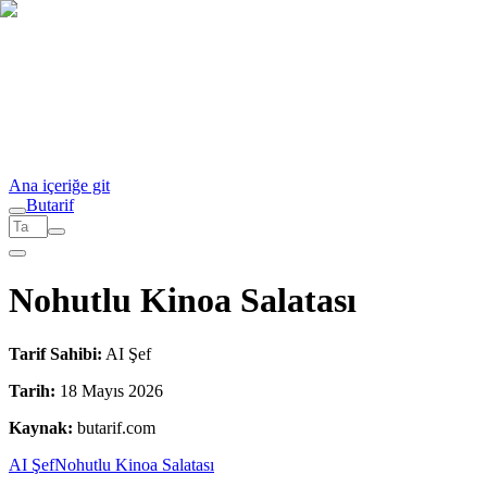
Ana içeriğe git
But
a
r
i
f
Nohutlu Kinoa Salatası
Tarif Sahibi:
AI Şef
Tarih:
18 Mayıs 2026
Kaynak:
butarif.com
AI Şef
Nohutlu Kinoa Salatası