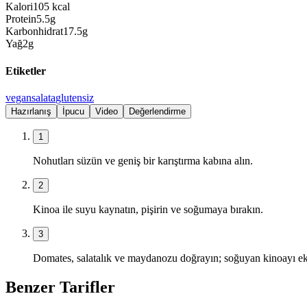
Kalori
105
kcal
Protein
5.5
g
Karbonhidrat
17.5
g
Yağ
2
g
Etiketler
vegan
salata
glutensiz
Hazırlanış
İpucu
Video
Değerlendirme
1
Nohutları süzün ve geniş bir karıştırma kabına alın.
2
Kinoa ile suyu kaynatın, pişirin ve soğumaya bırakın.
3
Domates, salatalık ve maydanozu doğrayın; soğuyan kinoayı ekley
Benzer Tarifler