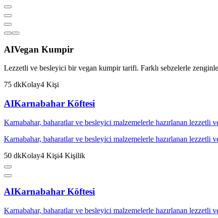
AI
Vegan Kumpir
Lezzetli ve besleyici bir vegan kumpir tarifi. Farklı sebzelerle zenginleş
75
dk
Kolay
4
Kişi
AI
Karnabahar Köftesi
Karnabahar, baharatlar ve besleyici malzemelerle hazırlanan lezzetli v
Karnabahar, baharatlar ve besleyici malzemelerle hazırlanan lezzetli v
50
dk
Kolay
4
Kişi
4
Kişilik
AI
Karnabahar Köftesi
Karnabahar, baharatlar ve besleyici malzemelerle hazırlanan lezzetli v