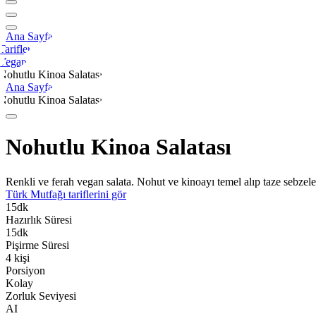
Ana Sayfa
Tarifler
Vegan
Nohutlu Kinoa Salatası
Ana Sayfa
Nohutlu Kinoa Salatası
Nohutlu Kinoa Salatası
Renkli ve ferah vegan salata. Nohut ve kinoayı temel alıp taze sebzele
Türk Mutfağı
tariflerini gör
15
dk
Hazırlık Süresi
15
dk
Pişirme Süresi
4
kişi
Porsiyon
Kolay
Zorluk Seviyesi
AI