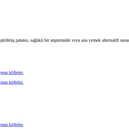
tirilmiş patates, sağlıklı bir atıştırmalık veya ana yemek alternatifi suna
egan köfteler.
egan köfteler.
egan köfteler.