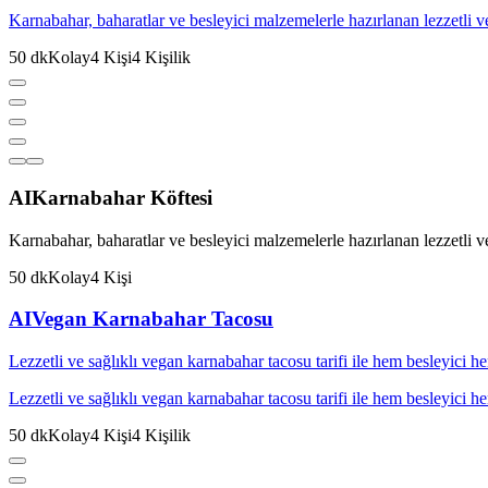
Karnabahar, baharatlar ve besleyici malzemelerle hazırlanan lezzetli v
50
dk
Kolay
4
Kişi
4
Kişilik
AI
Karnabahar Köftesi
Karnabahar, baharatlar ve besleyici malzemelerle hazırlanan lezzetli v
50
dk
Kolay
4
Kişi
AI
Vegan Karnabahar Tacosu
Lezzetli ve sağlıklı vegan karnabahar tacosu tarifi ile hem besleyici 
Lezzetli ve sağlıklı vegan karnabahar tacosu tarifi ile hem besleyici 
50
dk
Kolay
4
Kişi
4
Kişilik