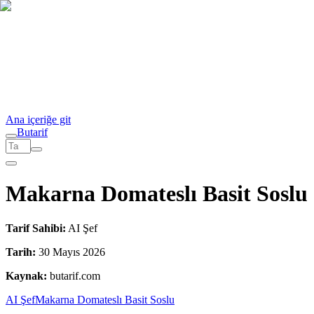
Ana içeriğe git
But
a
r
i
f
Makarna Domateslı Basit Soslu
Tarif Sahibi:
AI Şef
Tarih:
30 Mayıs 2026
Kaynak:
butarif.com
AI Şef
Makarna Domateslı Basit Soslu