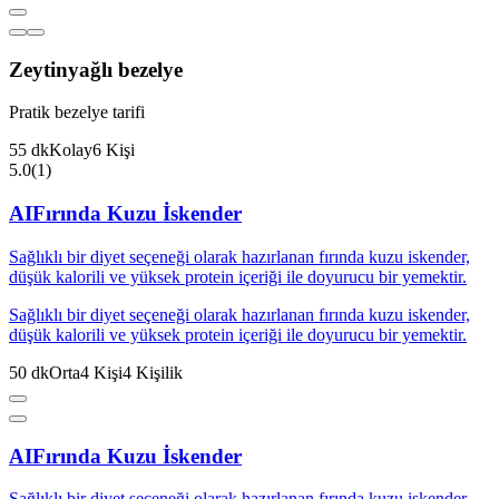
Zeytinyağlı bezelye
Pratik bezelye tarifi
55
dk
Kolay
6
Kişi
5.0
(
1
)
AI
Fırında Kuzu İskender
Sağlıklı bir diyet seçeneği olarak hazırlanan fırında kuzu iskender,
düşük kalorili ve yüksek protein içeriği ile doyurucu bir yemektir.
Sağlıklı bir diyet seçeneği olarak hazırlanan fırında kuzu iskender,
düşük kalorili ve yüksek protein içeriği ile doyurucu bir yemektir.
50
dk
Orta
4
Kişi
4
Kişilik
AI
Fırında Kuzu İskender
Sağlıklı bir diyet seçeneği olarak hazırlanan fırında kuzu iskender,