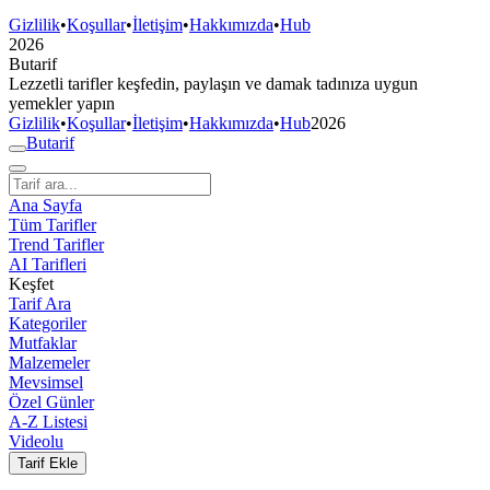
Gizlilik
•
Koşullar
•
İletişim
•
Hakkımızda
•
Hub
2026
But
a
r
i
f
Lezzetli tarifler keşfedin, paylaşın ve damak tadınıza uygun
yemekler yapın
Gizlilik
•
Koşullar
•
İletişim
•
Hakkımızda
•
Hub
2026
But
a
r
i
f
Ana Sayfa
Tüm Tarifler
Trend Tarifler
AI Tarifleri
Keşfet
Tarif Ara
Kategoriler
Mutfaklar
Malzemeler
Mevsimsel
Özel Günler
A-Z Listesi
Videolu
Tarif Ekle