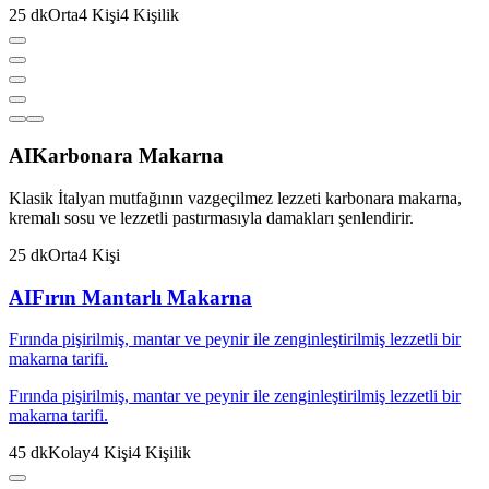
25
dk
Orta
4
Kişi
4
Kişilik
AI
Karbonara Makarna
Klasik İtalyan mutfağının vazgeçilmez lezzeti karbonara makarna,
kremalı sosu ve lezzetli pastırmasıyla damakları şenlendirir.
25
dk
Orta
4
Kişi
AI
Fırın Mantarlı Makarna
Fırında pişirilmiş, mantar ve peynir ile zenginleştirilmiş lezzetli bir
makarna tarifi.
Fırında pişirilmiş, mantar ve peynir ile zenginleştirilmiş lezzetli bir
makarna tarifi.
45
dk
Kolay
4
Kişi
4
Kişilik