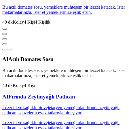
Bu acılı domates sosu, yemeklere muhteşem bir lezzet katacak. İster
makarnalarınıza, ister et yemeklerinize eşlik etsin.
40
dk
Kolay
4
Kişi
4
Kişilik
AI
Acılı Domates Sosu
Bu acılı domates sosu, yemeklere muhteşem bir lezzet katacak. İster
makarnalarınıza, ister et yemeklerinize eşlik etsin.
40
dk
Kolay
4
Kişi
AI
Fırında Zeytinyağlı Patlıcan
Lezzetli ve sağlıklı bir vejetaryen yemeği olan fırında zeytinyağlı
patlıcan, sebzelerin eşsiz tatlarıyla birleşiyor.
Lezzetli ve sağlıklı bir vejetaryen yemeği olan fırında zeytinyağlı
patlıcan, sebzelerin eşsiz tatlarıyla birleşiyor.