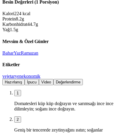
Besin Değerleri (1 Porsiyon)
Kalori
224
kcal
Protein
8.2
g
Karbonhidrat
44.7
g
Yağ
1.5
g
Mevsim & Özel Günler
Bahar
Yaz
Ramazan
Etiketler
vejetaryen
ekonomik
Hazırlanış
İpucu
Video
Değerlendirme
1
Domatesleri küp küp doğrayın ve sarımsağı ince ince
dilimleyin; soğanı ince doğrayın.
2
Geniş bir tencerede zeytinyağını ısıtın; soğanlar