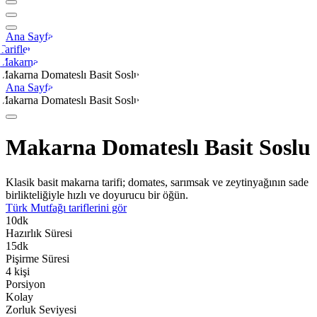
Ana Sayfa
Tarifler
Makarna
Makarna Domateslı Basit Soslu
Ana Sayfa
Makarna Domateslı Basit Soslu
Makarna Domateslı Basit Soslu
Klasik basit makarna tarifi; domates, sarımsak ve zeytinyağının sade
birlikteliğiyle hızlı ve doyurucu bir öğün.
Türk Mutfağı
tariflerini gör
10
dk
Hazırlık Süresi
15
dk
Pişirme Süresi
4
kişi
Porsiyon
Kolay
Zorluk Seviyesi