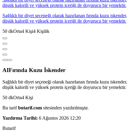
düşük kalorili ve yüksek protein içeriği ile doyurucu bir yemektir.
Sağlıklı bir diyet seçeneği olarak hazırlanan fırında kuzu iskender,
düşük kalorili ve yüksek protein içeriği ile doyurucu bir yemektir.
50
dk
Orta
4
Kişi
4
Kişilik
AI
Fırında Kuzu İskender
Sağlıklı bir diyet seçeneği olarak hazırlanan fırında kuzu iskender,
düşük kalorili ve yüksek protein içeriği ile doyurucu bir yemektir.
50
dk
Orta
4
Kişi
Bu tarif
butarif.com
sitesinden yazdırılmıştır.
Yazdırma Tarihi:
6 Ağustos 2026 12:20
But
a
r
i
f