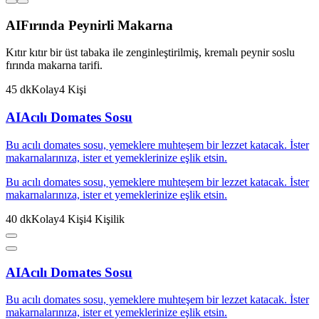
AI
Fırında Peynirli Makarna
Kıtır kıtır bir üst tabaka ile zenginleştirilmiş, kremalı peynir soslu
fırında makarna tarifi.
45
dk
Kolay
4
Kişi
AI
Acılı Domates Sosu
Bu acılı domates sosu, yemeklere muhteşem bir lezzet katacak. İster
makarnalarınıza, ister et yemeklerinize eşlik etsin.
Bu acılı domates sosu, yemeklere muhteşem bir lezzet katacak. İster
makarnalarınıza, ister et yemeklerinize eşlik etsin.
40
dk
Kolay
4
Kişi
4
Kişilik
AI
Acılı Domates Sosu
Bu acılı domates sosu, yemeklere muhteşem bir lezzet katacak. İster
makarnalarınıza, ister et yemeklerinize eşlik etsin.