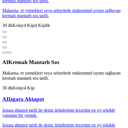
kremalı mantarlı sos tarifi.
Makarna, et yemekleri veya sebzelerle mükemmel uyum sağlayan
kremalı mantarlı sos tarifi.
30
dk
Kolay
4
Kişi
4
Kişilik
AI
Kremalı Mantarlı Sos
Makarna, et yemekleri veya sebzelerle mükemmel uyum sağlayan
kremalı mantarlı sos tarifi.
30
dk
Kolay
4
Kişi
AI
Izgara Ahtapot
Izgara ahtapot tarifi ile deniz ürünlerinin lezzetini en iyi şekilde
yansıtan bir yemek.
Izgara ahtapot tarifi ile deniz ürünlerinin lezzetini en iyi şekilde