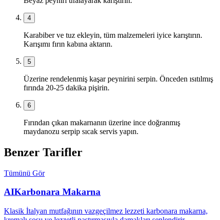
Beyaz peyniri ufalayarak karıştırın.
4
Karabiber ve tuz ekleyin, tüm malzemeleri iyice karıştırın.
Karışımı fırın kabına aktarın.
5
Üzerine rendelenmiş kaşar peynirini serpin. Önceden ısıtılmış
fırında 20-25 dakika pişirin.
6
Fırından çıkan makarnanın üzerine ince doğranmış
maydanozu serpip sıcak servis yapın.
Benzer Tarifler
Tümünü Gör
AI
Karbonara Makarna
Klasik İtalyan mutfağının vazgeçilmez lezzeti karbonara makarna,
kremalı sosu ve lezzetli pastırmasıyla damakları şenlendirir.