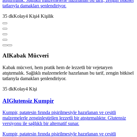
atıştırmalık. Sağlıklı malzemelerle hazırlanan bu tarif, zengin bitkisel
tatlarıyla damakları şenlendiriyor.
35
dk
Kolay
4
Kişi
4
Kişilik
AI
Kabak Mücveri
Kabak mücveri, hem pratik hem de lezzetli bir vejetaryen
atıştırmalık. Sağlıklı malzemelerle hazırlanan bu tarif, zengin bitkisel
tatlarıyla damakları şenlendiriyor.
35
dk
Kolay
4
Kişi
AI
Glutensiz Kumpir
Kumpir, patatesin fırında pişirilmesiyle hazırlanan ve çeşitli
malzemelerle zenginleştirilen lezzetli bir atıştırmalıktır. Glutensiz
versiyonu ile sağlıklı bir alternatif sunar.
Kumpir, patatesin fırında pişirilmesiyle hazırlanan ve çeşitli