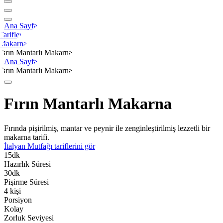
Ana Sayfa
Tarifler
Makarna
Fırın Mantarlı Makarna
Ana Sayfa
Fırın Mantarlı Makarna
Fırın Mantarlı Makarna
Fırında pişirilmiş, mantar ve peynir ile zenginleştirilmiş lezzetli bir
makarna tarifi.
İtalyan Mutfağı
tariflerini gör
15
dk
Hazırlık Süresi
30
dk
Pişirme Süresi
4
kişi
Porsiyon
Kolay
Zorluk Seviyesi