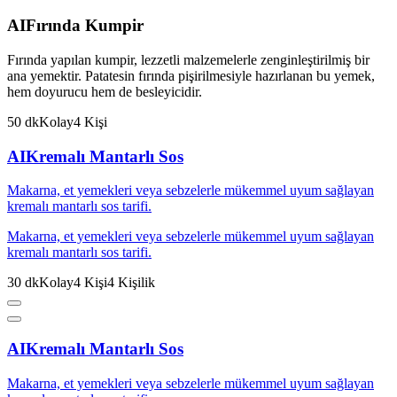
AI
Fırında Kumpir
Fırında yapılan kumpir, lezzetli malzemelerle zenginleştirilmiş bir
ana yemektir. Patatesin fırında pişirilmesiyle hazırlanan bu yemek,
hem doyurucu hem de besleyicidir.
50
dk
Kolay
4
Kişi
AI
Kremalı Mantarlı Sos
Makarna, et yemekleri veya sebzelerle mükemmel uyum sağlayan
kremalı mantarlı sos tarifi.
Makarna, et yemekleri veya sebzelerle mükemmel uyum sağlayan
kremalı mantarlı sos tarifi.
30
dk
Kolay
4
Kişi
4
Kişilik
AI
Kremalı Mantarlı Sos
Makarna, et yemekleri veya sebzelerle mükemmel uyum sağlayan