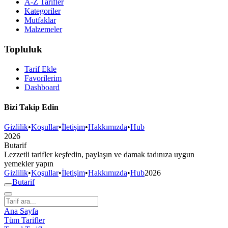
A-Z Tarifler
Kategoriler
Mutfaklar
Malzemeler
Topluluk
Tarif Ekle
Favorilerim
Dashboard
Bizi Takip Edin
Gizlilik
•
Koşullar
•
İletişim
•
Hakkımızda
•
Hub
2026
But
a
r
i
f
Lezzetli tarifler keşfedin, paylaşın ve damak tadınıza uygun
yemekler yapın
Gizlilik
•
Koşullar
•
İletişim
•
Hakkımızda
•
Hub
2026
But
a
r
i
f
Ana Sayfa
Tüm Tarifler