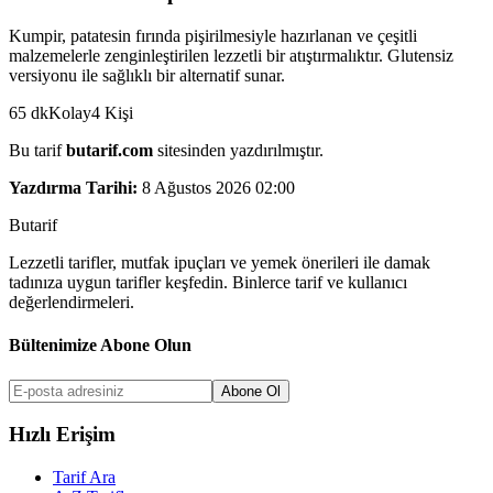
Kumpir, patatesin fırında pişirilmesiyle hazırlanan ve çeşitli
malzemelerle zenginleştirilen lezzetli bir atıştırmalıktır. Glutensiz
versiyonu ile sağlıklı bir alternatif sunar.
65
dk
Kolay
4
Kişi
Bu tarif
butarif.com
sitesinden yazdırılmıştır.
Yazdırma Tarihi:
8 Ağustos 2026 02:00
But
a
r
i
f
Lezzetli tarifler, mutfak ipuçları ve yemek önerileri ile damak
tadınıza uygun tarifler keşfedin. Binlerce tarif ve kullanıcı
değerlendirmeleri.
Bültenimize Abone Olun
Abone Ol
Hızlı Erişim
Tarif Ara