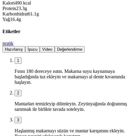
Kalori
490
kcal
Protein
23.3
g
Karbonhidrat
61.1
g
Yağ
16.4
g
Etiketler
pratik
Hazırlanış
İpucu
Video
Değerlendirme
1
Fırını 180 dereceye ısıtın. Makarna suyu kaynamaya
başladığında tuz ekleyin ve makarnayı al dente kıvamında
haşlayın.
2
Mantarları temizleyip dilimleyin. Zeytinyağında doğranmış
sarımsak ile birlikte tavada soteleyin.
3
Haşlanmış makarnayı süzün ve mantar karışımını ekleyin.