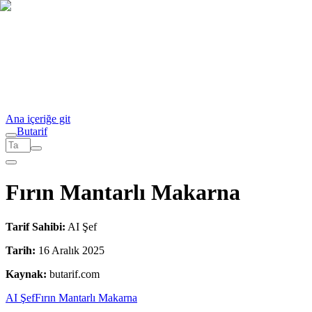
Ana içeriğe git
But
a
r
i
f
Fırın Mantarlı Makarna
Tarif Sahibi:
AI Şef
Tarih:
16 Aralık 2025
Kaynak:
butarif.com
AI Şef
Fırın Mantarlı Makarna