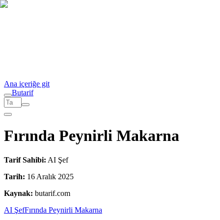
Ana içeriğe git
But
a
r
i
f
Fırında Peynirli Makarna
Tarif Sahibi:
AI Şef
Tarih:
16 Aralık 2025
Kaynak:
butarif.com
AI Şef
Fırında Peynirli Makarna