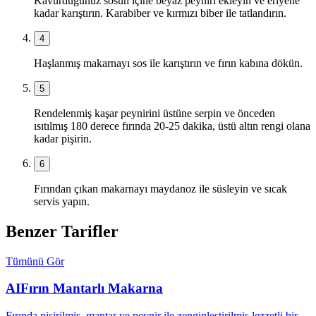
Kavurduğunuz sosun içine beyaz peyniri ekleyin ve eriyene
kadar karıştırın. Karabiber ve kırmızı biber ile tatlandırın.
4
Haşlanmış makarnayı sos ile karıştırın ve fırın kabına dökün.
5
Rendelenmiş kaşar peynirini üstüne serpin ve önceden
ısıtılmış 180 derece fırında 20-25 dakika, üstü altın rengi olana
kadar pişirin.
6
Fırından çıkan makarnayı maydanoz ile süsleyin ve sıcak
servis yapın.
Benzer Tarifler
Tümünü Gör
AI
Fırın Mantarlı Makarna
Fırında pişirilmiş, mantar ve peynir ile zenginleştirilmiş lezzetli bir