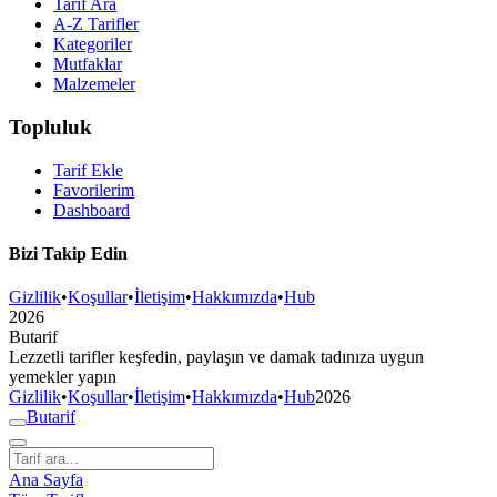
Tarif Ara
A-Z Tarifler
Kategoriler
Mutfaklar
Malzemeler
Topluluk
Tarif Ekle
Favorilerim
Dashboard
Bizi Takip Edin
Gizlilik
•
Koşullar
•
İletişim
•
Hakkımızda
•
Hub
2026
But
a
r
i
f
Lezzetli tarifler keşfedin, paylaşın ve damak tadınıza uygun
yemekler yapın
Gizlilik
•
Koşullar
•
İletişim
•
Hakkımızda
•
Hub
2026
But
a
r
i
f
Ana Sayfa