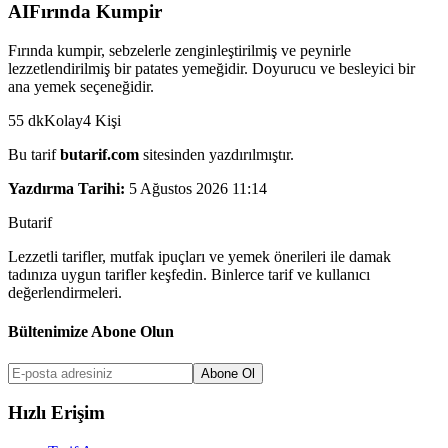
AI
Fırında Kumpir
Fırında kumpir, sebzelerle zenginleştirilmiş ve peynirle
lezzetlendirilmiş bir patates yemeğidir. Doyurucu ve besleyici bir
ana yemek seçeneğidir.
55
dk
Kolay
4
Kişi
Bu tarif
butarif.com
sitesinden yazdırılmıştır.
Yazdırma Tarihi:
5 Ağustos 2026 11:14
But
a
r
i
f
Lezzetli tarifler, mutfak ipuçları ve yemek önerileri ile damak
tadınıza uygun tarifler keşfedin. Binlerce tarif ve kullanıcı
değerlendirmeleri.
Bültenimize Abone Olun
Abone Ol
Hızlı Erişim