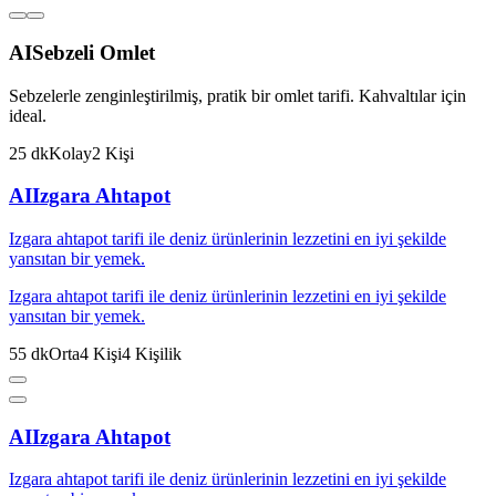
AI
Sebzeli Omlet
Sebzelerle zenginleştirilmiş, pratik bir omlet tarifi. Kahvaltılar için
ideal.
25
dk
Kolay
2
Kişi
AI
Izgara Ahtapot
Izgara ahtapot tarifi ile deniz ürünlerinin lezzetini en iyi şekilde
yansıtan bir yemek.
Izgara ahtapot tarifi ile deniz ürünlerinin lezzetini en iyi şekilde
yansıtan bir yemek.
55
dk
Orta
4
Kişi
4
Kişilik
AI
Izgara Ahtapot
Izgara ahtapot tarifi ile deniz ürünlerinin lezzetini en iyi şekilde