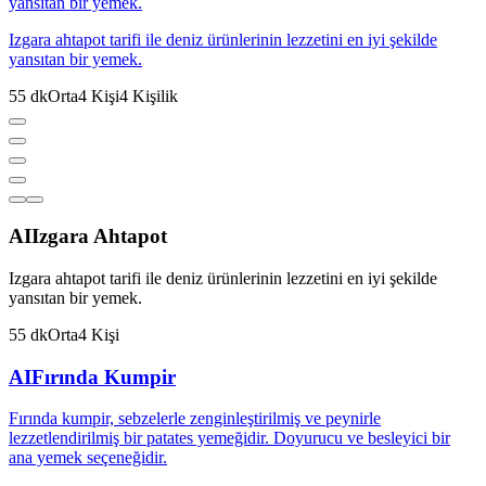
yansıtan bir yemek.
Izgara ahtapot tarifi ile deniz ürünlerinin lezzetini en iyi şekilde
yansıtan bir yemek.
55
dk
Orta
4
Kişi
4
Kişilik
AI
Izgara Ahtapot
Izgara ahtapot tarifi ile deniz ürünlerinin lezzetini en iyi şekilde
yansıtan bir yemek.
55
dk
Orta
4
Kişi
AI
Fırında Kumpir
Fırında kumpir, sebzelerle zenginleştirilmiş ve peynirle
lezzetlendirilmiş bir patates yemeğidir. Doyurucu ve besleyici bir
ana yemek seçeneğidir.