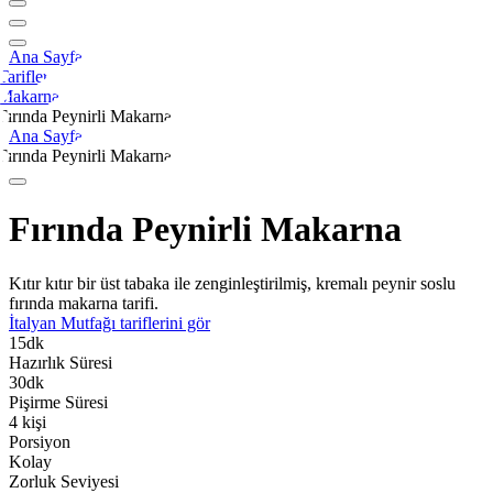
Ana Sayfa
Tarifler
Makarna
Fırında Peynirli Makarna
Ana Sayfa
Fırında Peynirli Makarna
Fırında Peynirli Makarna
Kıtır kıtır bir üst tabaka ile zenginleştirilmiş, kremalı peynir soslu
fırında makarna tarifi.
İtalyan Mutfağı
tariflerini gör
15
dk
Hazırlık Süresi
30
dk
Pişirme Süresi
4
kişi
Porsiyon
Kolay
Zorluk Seviyesi