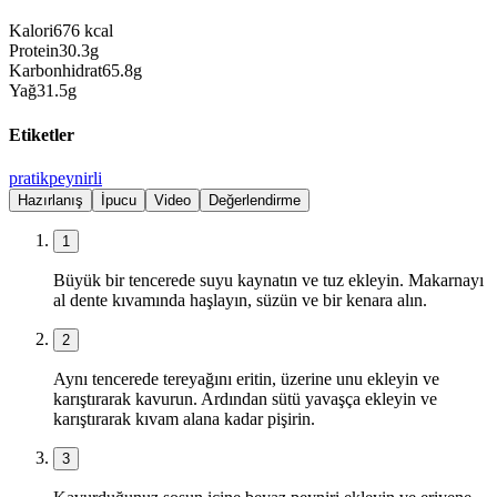
Kalori
676
kcal
Protein
30.3
g
Karbonhidrat
65.8
g
Yağ
31.5
g
Etiketler
pratik
peynirli
Hazırlanış
İpucu
Video
Değerlendirme
1
Büyük bir tencerede suyu kaynatın ve tuz ekleyin. Makarnayı
al dente kıvamında haşlayın, süzün ve bir kenara alın.
2
Aynı tencerede tereyağını eritin, üzerine unu ekleyin ve
karıştırarak kavurun. Ardından sütü yavaşça ekleyin ve
karıştırarak kıvam alana kadar pişirin.
3