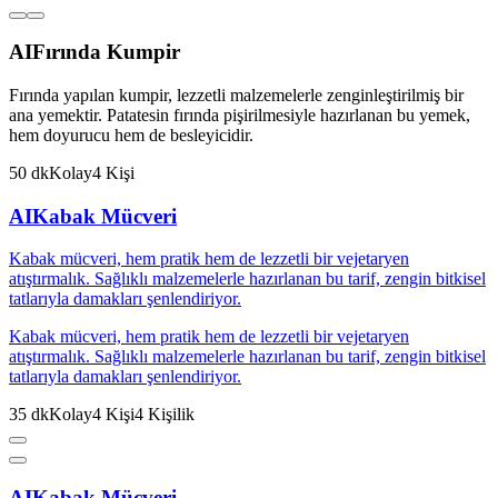
AI
Fırında Kumpir
Fırında yapılan kumpir, lezzetli malzemelerle zenginleştirilmiş bir
ana yemektir. Patatesin fırında pişirilmesiyle hazırlanan bu yemek,
hem doyurucu hem de besleyicidir.
50
dk
Kolay
4
Kişi
AI
Kabak Mücveri
Kabak mücveri, hem pratik hem de lezzetli bir vejetaryen
atıştırmalık. Sağlıklı malzemelerle hazırlanan bu tarif, zengin bitkisel
tatlarıyla damakları şenlendiriyor.
Kabak mücveri, hem pratik hem de lezzetli bir vejetaryen
atıştırmalık. Sağlıklı malzemelerle hazırlanan bu tarif, zengin bitkisel
tatlarıyla damakları şenlendiriyor.
35
dk
Kolay
4
Kişi
4
Kişilik
AI
Kabak Mücveri