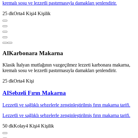
kremalı sosu ve lezzetli pastırmasıyla damakları şenlendirir.
25
dk
Orta
4
Kişi
4
Kişilik
AI
Karbonara Makarna
Klasik İtalyan mutfağının vazgeçilmez lezzeti karbonara makarna,
kremalı sosu ve lezzetli pastırmasıyla damakları şenlendirir.
25
dk
Orta
4
Kişi
AI
Sebzeli Fırın Makarna
Lezzetli ve sağlıklı sebzelerle zenginleştirilmiş fırın makarna tarifi.
Lezzetli ve sağlıklı sebzelerle zenginleştirilmiş fırın makarna tarifi.
50
dk
Kolay
4
Kişi
4
Kişilik