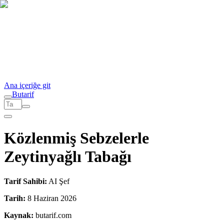
Ana içeriğe git
But
a
r
i
f
Közlenmiş Sebzelerle
Zeytinyağlı Tabağı
Tarif Sahibi:
AI Şef
Tarih:
8 Haziran 2026
Kaynak:
butarif.com