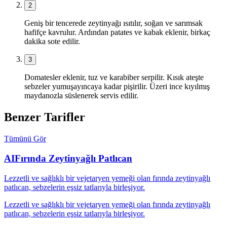
2
Geniş bir tencerede zeytinyağı ısıtılır, soğan ve sarımsak
hafifçe kavrulur. Ardından patates ve kabak eklenir, birkaç
dakika sote edilir.
3
Domatesler eklenir, tuz ve karabiber serpilir. Kısık ateşte
sebzeler yumuşayıncaya kadar pişirilir. Üzeri ince kıyılmış
maydanozla süslenerek servis edilir.
Benzer Tarifler
Tümünü Gör
AI
Fırında Zeytinyağlı Patlıcan
Lezzetli ve sağlıklı bir vejetaryen yemeği olan fırında zeytinyağlı
patlıcan, sebzelerin eşsiz tatlarıyla birleşiyor.
Lezzetli ve sağlıklı bir vejetaryen yemeği olan fırında zeytinyağlı
patlıcan, sebzelerin eşsiz tatlarıyla birleşiyor.