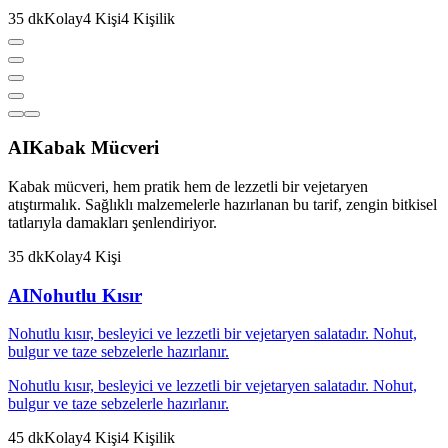
35
dk
Kolay
4
Kişi
4
Kişilik
AI
Kabak Mücveri
Kabak mücveri, hem pratik hem de lezzetli bir vejetaryen
atıştırmalık. Sağlıklı malzemelerle hazırlanan bu tarif, zengin bitkisel
tatlarıyla damakları şenlendiriyor.
35
dk
Kolay
4
Kişi
AI
Nohutlu Kısır
Nohutlu kısır, besleyici ve lezzetli bir vejetaryen salatadır. Nohut,
bulgur ve taze sebzelerle hazırlanır.
Nohutlu kısır, besleyici ve lezzetli bir vejetaryen salatadır. Nohut,
bulgur ve taze sebzelerle hazırlanır.
45
dk
Kolay
4
Kişi
4
Kişilik