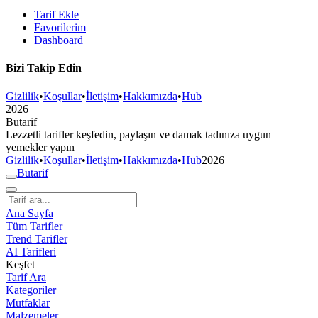
Tarif Ekle
Favorilerim
Dashboard
Bizi Takip Edin
Gizlilik
•
Koşullar
•
İletişim
•
Hakkımızda
•
Hub
2026
But
a
r
i
f
Lezzetli tarifler keşfedin, paylaşın ve damak tadınıza uygun
yemekler yapın
Gizlilik
•
Koşullar
•
İletişim
•
Hakkımızda
•
Hub
2026
But
a
r
i
f
Ana Sayfa
Tüm Tarifler
Trend Tarifler
AI Tarifleri
Keşfet
Tarif Ara
Kategoriler
Mutfaklar
Malzemeler