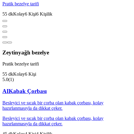
Pratik bezelye tarifi
55
dk
Kolay
6
Kişi
6
Kişilik
Zeytinyağlı bezelye
Pratik bezelye tarifi
55
dk
Kolay
6
Kişi
5.0
(
1
)
AI
Kabak Çorbası
Besleyici ve sıcak bir çorba olan kabak çorbası, kolay
hazırlanmasıyla da dikkat çeker.
Besleyici ve sıcak bir çorba olan kabak çorbası, kolay
hazırlanmasıyla da dikkat çeker.
45
dk
Kolay
4
Kişi
4
Kişilik