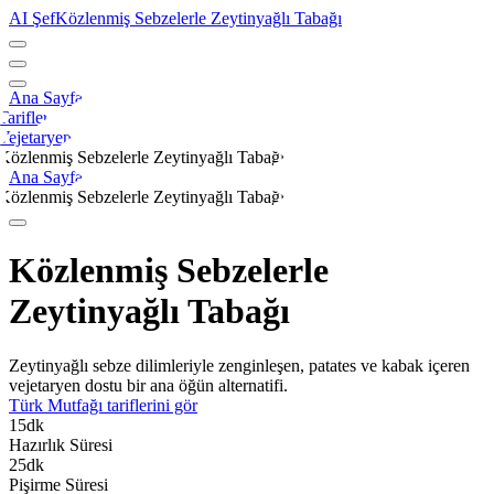
AI Şef
Közlenmiş Sebzelerle Zeytinyağlı Tabağı
Ana Sayfa
Tarifler
Vejetaryen
Közlenmiş Sebzelerle Zeytinyağlı Tabağı
Ana Sayfa
Közlenmiş Sebzelerle Zeytinyağlı Tabağı
Közlenmiş Sebzelerle
Zeytinyağlı Tabağı
Zeytinyağlı sebze dilimleriyle zenginleşen, patates ve kabak içeren
vejetaryen dostu bir ana öğün alternatifi.
Türk Mutfağı
tariflerini gör
15
dk
Hazırlık Süresi
25
dk
Pişirme Süresi