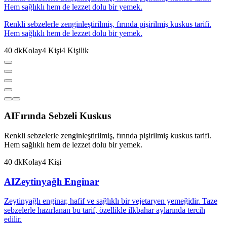
Hem sağlıklı hem de lezzet dolu bir yemek.
Renkli sebzelerle zenginleştirilmiş, fırında pişirilmiş kuskus tarifi.
Hem sağlıklı hem de lezzet dolu bir yemek.
40
dk
Kolay
4
Kişi
4
Kişilik
AI
Fırında Sebzeli Kuskus
Renkli sebzelerle zenginleştirilmiş, fırında pişirilmiş kuskus tarifi.
Hem sağlıklı hem de lezzet dolu bir yemek.
40
dk
Kolay
4
Kişi
AI
Zeytinyağlı Enginar
Zeytinyağlı enginar, hafif ve sağlıklı bir vejetaryen yemeğidir. Taze
sebzelerle hazırlanan bu tarif, özellikle ilkbahar aylarında tercih
edilir.