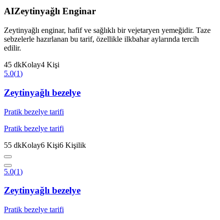
AI
Zeytinyağlı Enginar
Zeytinyağlı enginar, hafif ve sağlıklı bir vejetaryen yemeğidir. Taze
sebzelerle hazırlanan bu tarif, özellikle ilkbahar aylarında tercih
edilir.
45
dk
Kolay
4
Kişi
5.0
(
1
)
Zeytinyağlı bezelye
Pratik bezelye tarifi
Pratik bezelye tarifi
55
dk
Kolay
6
Kişi
6
Kişilik
5.0
(
1
)
Zeytinyağlı bezelye
Pratik bezelye tarifi