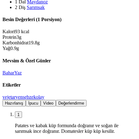
1
Dal
Maydanoz
2
Diş
Sarımsak
Besin Değerleri (1 Porsiyon)
Kalori
93
kcal
Protein
3
g
Karbonhidrat
19.8
g
Yağ
0.9
g
Mevsim & Özel Günler
Bahar
Yaz
Etiketler
vejetaryen
sebze
kolay
Hazırlanış
İpucu
Video
Değerlendirme
1
Patates ve kabak küp formunda doğranır ve soğan ile
sarımsak ince doğranır. Domatesler küp küp kesilir.