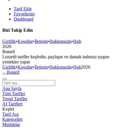
Tarif Ekle
Favorilerim
Dashboard
Bizi Takip Edin
Gizlilik
•
Koşullar
•
İletişim
•
Hakkımızda
•
Hub
2026
But
a
r
i
f
Lezzetli tarifler keşfedin, paylaşın ve damak tadınıza uygun
yemekler yapın
Gizlilik
•
Koşullar
•
İletişim
•
Hakkımızda
•
Hub
2026
But
a
r
i
f
Ana Sayfa
Tüm Tarifler
Trend Tarifler
AI Tarifleri
Keşfet
Tarif Ara
Kategoriler
Mutfaklar