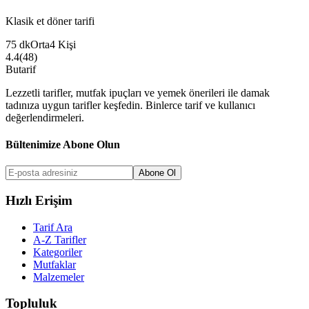
Klasik et döner tarifi
75
dk
Orta
4
Kişi
4.4
(
48
)
But
a
r
i
f
Lezzetli tarifler, mutfak ipuçları ve yemek önerileri ile damak
tadınıza uygun tarifler keşfedin. Binlerce tarif ve kullanıcı
değerlendirmeleri.
Bültenimize Abone Olun
Abone Ol
Hızlı Erişim
Tarif Ara
A-Z Tarifler
Kategoriler
Mutfaklar
Malzemeler
Topluluk