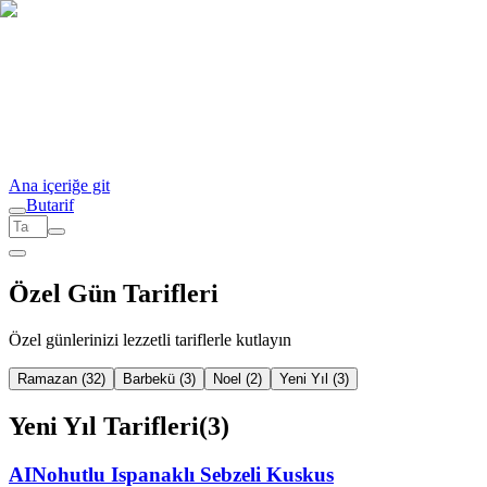
Ana içeriğe git
But
a
r
i
f
Özel Gün Tarifleri
Özel günlerinizi lezzetli tariflerle kutlayın
Ramazan
(32)
Barbekü
(3)
Noel
(2)
Yeni Yıl
(3)
Yeni Yıl
Tarifleri
(
3
)
AI
Nohutlu Ispanaklı Sebzeli Kuskus