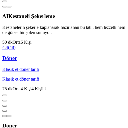
AI
Kestaneli Şekerleme
Kestanelerin şekerle kaplanarak hazırlanan bu tatlı, hem lezzetli hem
de görsel bir şölen sunuyor.
50
dk
Orta
6
Kişi
4.4
(
48
)
Döner
Klasik et döner tarifi
Klasik et döner tarifi
75
dk
Orta
4
Kişi
4
Kişilik
Döner