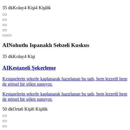
35
dk
Kolay
4
Kişi
4
Kişilik
AI
Nohutlu Ispanaklı Sebzeli Kuskus
35
dk
Kolay
4
Kişi
AI
Kestaneli Şekerleme
Kestanelerin şekerle kaplanarak hazırlanan bu tatlı, hem lezzetli hem
de görsel bir şölen sunuyor.
Kestanelerin şekerle kaplanarak hazırlanan bu tatlı, hem lezzetli hem
de görsel bir şölen sunuyor.
50
dk
Orta
6
Kişi
6
Kişilik