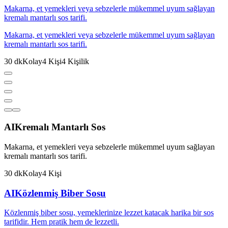
Makarna, et yemekleri veya sebzelerle mükemmel uyum sağlayan
kremalı mantarlı sos tarifi.
Makarna, et yemekleri veya sebzelerle mükemmel uyum sağlayan
kremalı mantarlı sos tarifi.
30
dk
Kolay
4
Kişi
4
Kişilik
AI
Kremalı Mantarlı Sos
Makarna, et yemekleri veya sebzelerle mükemmel uyum sağlayan
kremalı mantarlı sos tarifi.
30
dk
Kolay
4
Kişi
AI
Közlenmiş Biber Sosu
Közlenmiş biber sosu, yemeklerinize lezzet katacak harika bir sos
tarifidir. Hem pratik hem de lezzetli.