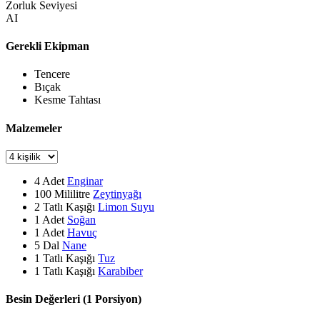
Zorluk Seviyesi
AI
Gerekli Ekipman
Tencere
Bıçak
Kesme Tahtası
Malzemeler
4
Adet
Enginar
100
Mililitre
Zeytinyağı
2
Tatlı Kaşığı
Limon Suyu
1
Adet
Soğan
1
Adet
Havuç
5
Dal
Nane
1
Tatlı Kaşığı
Tuz
1
Tatlı Kaşığı
Karabiber
Besin Değerleri (1 Porsiyon)