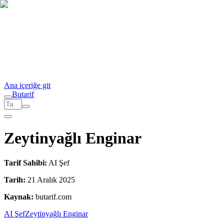
Ana içeriğe git
But
a
r
i
f
Zeytinyağlı Enginar
Tarif Sahibi:
AI Şef
Tarih:
21 Aralık 2025
Kaynak:
butarif.com
AI Şef
Zeytinyağlı Enginar