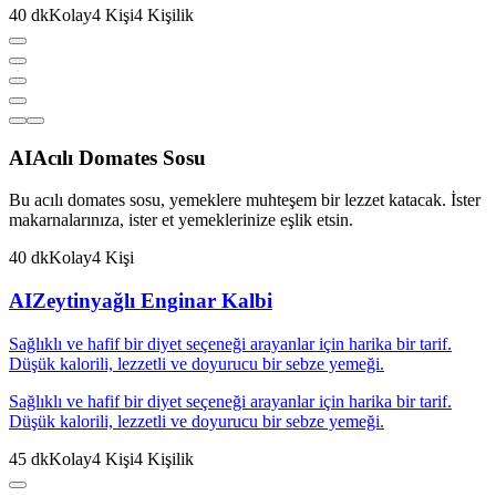
40
dk
Kolay
4
Kişi
4
Kişilik
AI
Acılı Domates Sosu
Bu acılı domates sosu, yemeklere muhteşem bir lezzet katacak. İster
makarnalarınıza, ister et yemeklerinize eşlik etsin.
40
dk
Kolay
4
Kişi
AI
Zeytinyağlı Enginar Kalbi
Sağlıklı ve hafif bir diyet seçeneği arayanlar için harika bir tarif.
Düşük kalorili, lezzetli ve doyurucu bir sebze yemeği.
Sağlıklı ve hafif bir diyet seçeneği arayanlar için harika bir tarif.
Düşük kalorili, lezzetli ve doyurucu bir sebze yemeği.
45
dk
Kolay
4
Kişi
4
Kişilik