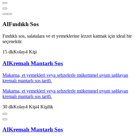
AI
Fındıklı Sos
Fındıklı sos, salatalara ve et yemeklerine lezzet katmak için ideal bir
seçenektir.
15
dk
Kolay
4
Kişi
AI
Kremalı Mantarlı Sos
Makarna, et yemekleri veya sebzelerle mükemmel uyum sağlayan
kremalı mantarlı sos tarifi.
Makarna, et yemekleri veya sebzelerle mükemmel uyum sağlayan
kremalı mantarlı sos tarifi.
30
dk
Kolay
4
Kişi
4
Kişilik
AI
Kremalı Mantarlı Sos