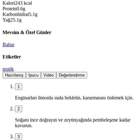
Kalori
243
kcal
Protein
0.6
g
Karbonhidrat
5.1
g
Yağ
25.1
g
Mevsim & Özel Günler
Bahar
Etiketler
pratik
Hazırlanış
İpucu
Video
Değerlendirme
1
Enginarları limonlu suda bekletin, kararmasını önlemek için.
2
Soğanı ince doğrayın ve zeytinyağında pembeleşene kadar
kavurun.
3