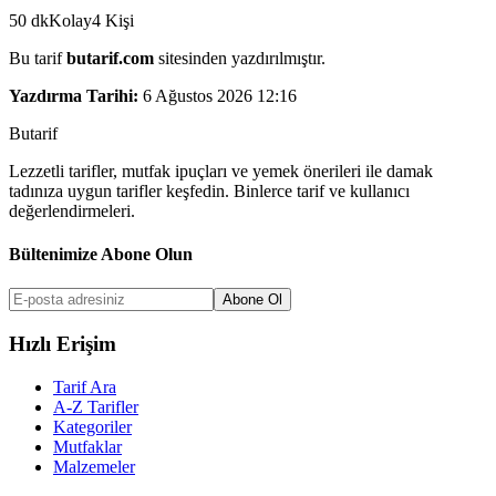
50
dk
Kolay
4
Kişi
Bu tarif
butarif.com
sitesinden yazdırılmıştır.
Yazdırma Tarihi:
6 Ağustos 2026 12:16
But
a
r
i
f
Lezzetli tarifler, mutfak ipuçları ve yemek önerileri ile damak
tadınıza uygun tarifler keşfedin. Binlerce tarif ve kullanıcı
değerlendirmeleri.
Bültenimize Abone Olun
Abone Ol
Hızlı Erişim
Tarif Ara
A-Z Tarifler
Kategoriler
Mutfaklar
Malzemeler