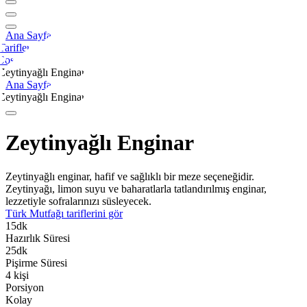
Ana Sayfa
Tarifler
Sos
Zeytinyağlı Enginar
Ana Sayfa
Zeytinyağlı Enginar
Zeytinyağlı Enginar
Zeytinyağlı enginar, hafif ve sağlıklı bir meze seçeneğidir.
Zeytinyağı, limon suyu ve baharatlarla tatlandırılmış enginar,
lezzetiyle sofralarınızı süsleyecek.
Türk Mutfağı
tariflerini gör
15
dk
Hazırlık Süresi
25
dk
Pişirme Süresi
4
kişi
Porsiyon
Kolay