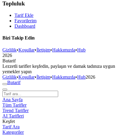
Topluluk
Tarif Ekle
Favorilerim
Dashboard
Bizi Takip Edin
Gizlilik
•
Koşullar
•
İletişim
•
Hakkımızda
•
Hub
2026
But
a
r
i
f
Lezzetli tarifler keşfedin, paylaşın ve damak tadınıza uygun
yemekler yapın
Gizlilik
•
Koşullar
•
İletişim
•
Hakkımızda
•
Hub
2026
But
a
r
i
f
Ana Sayfa
Tüm Tarifler
Trend Tarifler
AI Tarifleri
Keşfet
Tarif Ara
Kategoriler