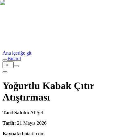
Ana içeriğe git
But
a
r
i
f
Yoğurtlu Kabak Çıtır
Atıştırması
Tarif Sahibi:
AI Şef
Tarih:
21 Mayıs 2026
Kaynak:
butarif.com