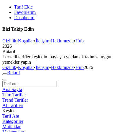
Tarif Ekle
Favorilerim
Dashboard
Bizi Takip Edin
Gizlilik
•
Koşullar
•
İletişim
•
Hakkımızda
•
Hub
2026
But
a
r
i
f
Lezzetli tarifler keşfedin, paylaşın ve damak tadınıza uygun
yemekler yapın
Gizlilik
•
Koşullar
•
İletişim
•
Hakkımızda
•
Hub
2026
But
a
r
i
f
Ana Sayfa
Tüm Tarifler
Trend Tarifler
AI Tarifleri
Keşfet
Tarif Ara
Kategoriler
Mutfaklar
Malzemeler