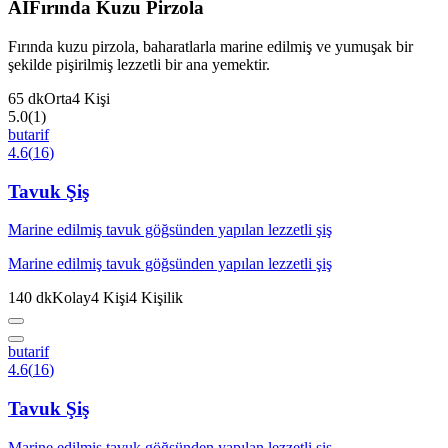
AI
Fırında Kuzu Pirzola
Fırında kuzu pirzola, baharatlarla marine edilmiş ve yumuşak bir
şekilde pişirilmiş lezzetli bir ana yemektir.
65
dk
Orta
4
Kişi
5.0
(
1
)
butarif
4.6
(
16
)
Tavuk Şiş
Marine edilmiş tavuk göğsünden yapılan lezzetli şiş
Marine edilmiş tavuk göğsünden yapılan lezzetli şiş
140
dk
Kolay
4
Kişi
4
Kişilik
butarif
4.6
(
16
)
Tavuk Şiş
Marine edilmiş tavuk göğsünden yapılan lezzetli şiş