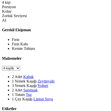
4
kişi
Porsiyon
Kolay
Zorluk Seviyesi
AI
Gerekli Ekipman
Fırın
Fırın Kabı
Kesme Tahtası
Malzemeler
2
Adet
Kabak
1
Yemek Kaşığı
Zeytinyağı
3
Yemek Kaşığı
Yoğurt
2
Adet
Sarımsak
1
Tutam
Tuz
1
Çay Kaşığı
Limon Suyu
Etiketler