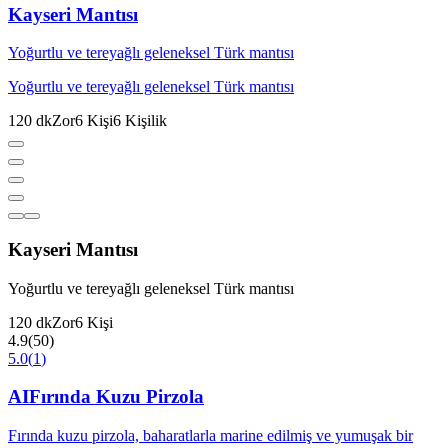
Kayseri Mantısı
Yoğurtlu ve tereyağlı geleneksel Türk mantısı
Yoğurtlu ve tereyağlı geleneksel Türk mantısı
120
dk
Zor
6
Kişi
6
Kişilik
Kayseri Mantısı
Yoğurtlu ve tereyağlı geleneksel Türk mantısı
120
dk
Zor
6
Kişi
4.9
(
50
)
5.0
(
1
)
AI
Fırında Kuzu Pirzola
Fırında kuzu pirzola, baharatlarla marine edilmiş ve yumuşak bir