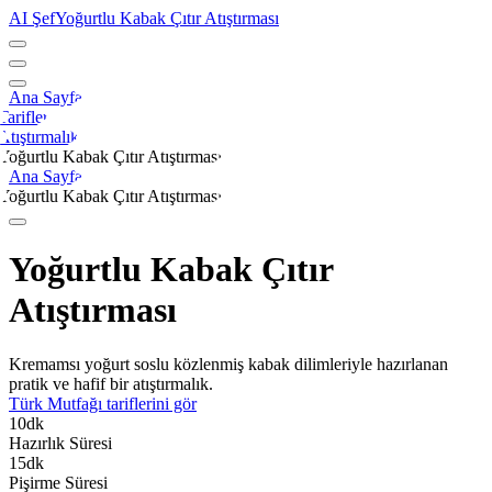
AI Şef
Yoğurtlu Kabak Çıtır Atıştırması
Ana Sayfa
Tarifler
Atıştırmalık
Yoğurtlu Kabak Çıtır Atıştırması
Ana Sayfa
Yoğurtlu Kabak Çıtır Atıştırması
Yoğurtlu Kabak Çıtır
Atıştırması
Kremamsı yoğurt soslu közlenmiş kabak dilimleriyle hazırlanan
pratik ve hafif bir atıştırmalık.
Türk Mutfağı
tariflerini gör
10
dk
Hazırlık Süresi
15
dk
Pişirme Süresi