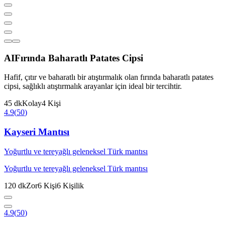
AI
Fırında Baharatlı Patates Cipsi
Hafif, çıtır ve baharatlı bir atıştırmalık olan fırında baharatlı patates
cipsi, sağlıklı atıştırmalık arayanlar için ideal bir tercihtir.
45
dk
Kolay
4
Kişi
4.9
(
50
)
Kayseri Mantısı
Yoğurtlu ve tereyağlı geleneksel Türk mantısı
Yoğurtlu ve tereyağlı geleneksel Türk mantısı
120
dk
Zor
6
Kişi
6
Kişilik
4.9
(
50
)