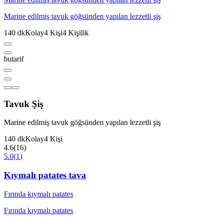
Marine edilmiş tavuk göğsünden yapılan lezzetli şiş
140
dk
Kolay
4
Kişi
4
Kişilik
butarif
Tavuk Şiş
Marine edilmiş tavuk göğsünden yapılan lezzetli şiş
140
dk
Kolay
4
Kişi
4.6
(
16
)
5.0
(
1
)
Kıymalı patates tava
Fırında kıymalı patates
Fırında kıymalı patates