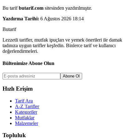
Bu tarif
butarif.com
sitesinden yazdırılmıştır.
Yazdırma Tarihi:
6 Ağustos 2026 18:14
But
a
r
i
f
Lezzetli tarifler, mutfak ipuçları ve yemek önerileri ile damak
tadınıza uygun tarifler keşfedin. Binlerce tarif ve kullanıcı
değerlendirmeleri.
Bültenimize Abone Olun
Abone Ol
Hızlı Erişim
Tarif Ara
A-Z Tarifler
Kategoriler
Mutfaklar
Malzemeler
Topluluk