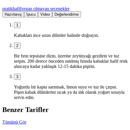
pratik
hafif
vegan olmayan seçenekler
Hazırlanış
İpucu
Video
Değerlendirme
1
Kabakları ince uzun dilimler halinde doğrayın.
2
Bir fırın tepsisine dizin, üzerine zeytinyağı gezdirin ve tuz
serpin. 200 derece önceden ısıtılmış fırında kabaklar hafif renk
alıncaya kadar yaklaşık 12-15 dakika pişirin.
3
Yoğurdu bir kapta sarımsak, limon suyu ve tuz ile çırpın.
Pişen kabak dilimlerini sıcak ya da ılık olarak yoğurt sosuyla
servis edin.
Benzer Tarifler
Tümünü Gör