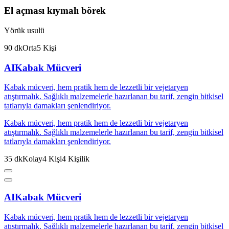
El açması kıymalı börek
Yörük usulü
90
dk
Orta
5
Kişi
AI
Kabak Mücveri
Kabak mücveri, hem pratik hem de lezzetli bir vejetaryen
atıştırmalık. Sağlıklı malzemelerle hazırlanan bu tarif, zengin bitkisel
tatlarıyla damakları şenlendiriyor.
Kabak mücveri, hem pratik hem de lezzetli bir vejetaryen
atıştırmalık. Sağlıklı malzemelerle hazırlanan bu tarif, zengin bitkisel
tatlarıyla damakları şenlendiriyor.
35
dk
Kolay
4
Kişi
4
Kişilik
AI
Kabak Mücveri
Kabak mücveri, hem pratik hem de lezzetli bir vejetaryen
atıştırmalık. Sağlıklı malzemelerle hazırlanan bu tarif, zengin bitkisel