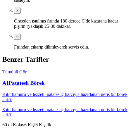
süsleyin.
8
Önceden ısıtılmış fırında 180 derece C'de kızarana kadar
pişirin (yaklaşık 25-30 dakika).
9
Fırından çıkarıp dilimleyerek servis edin.
Benzer Tarifler
Tümünü Gör
AI
Patatesli Börek
Kıtır hamuru ve lezzetli patates iç harcıyla hazırlanan nefis bir börek
tarifi.
Kıtır hamuru ve lezzetli patates iç harcıyla hazırlanan nefis bir börek
tarifi.
60
dk
Kolay
6
Kişi
6
Kişilik