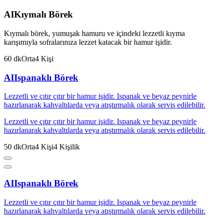
AI
Kıymalı Börek
Kıymalı börek, yumuşak hamuru ve içindeki lezzetli kıyma
karışımıyla sofralarınıza lezzet katacak bir hamur işidir.
60
dk
Orta
4
Kişi
AI
Ispanaklı Börek
Lezzetli ve çıtır çıtır bir hamur işidir. Ispanak ve beyaz peynirle
hazırlanarak kahvaltılarda veya atıştırmalık olarak servis edilebilir.
Lezzetli ve çıtır çıtır bir hamur işidir. Ispanak ve beyaz peynirle
hazırlanarak kahvaltılarda veya atıştırmalık olarak servis edilebilir.
50
dk
Orta
4
Kişi
4
Kişilik
AI
Ispanaklı Börek
Lezzetli ve çıtır çıtır bir hamur işidir. Ispanak ve beyaz peynirle
hazırlanarak kahvaltılarda veya atıştırmalık olarak servis edilebilir.