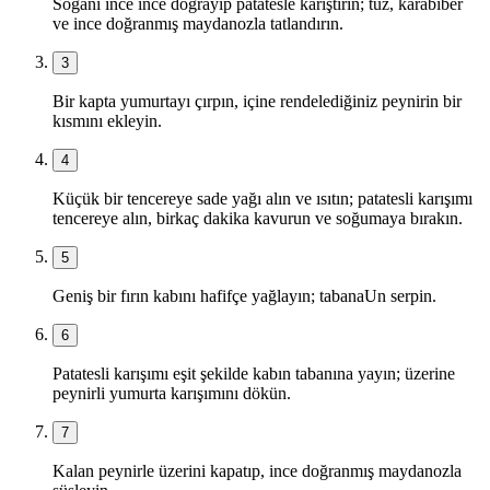
Soğanı ince ince doğrayıp patatesle karıştırın; tuz, karabiber
ve ince doğranmış maydanozla tatlandırın.
3
Bir kapta yumurtayı çırpın, içine rendelediğiniz peynirin bir
kısmını ekleyin.
4
Küçük bir tencereye sade yağı alın ve ısıtın; patatesli karışımı
tencereye alın, birkaç dakika kavurun ve soğumaya bırakın.
5
Geniş bir fırın kabını hafifçe yağlayın; tabanaUn serpin.
6
Patatesli karışımı eşit şekilde kabın tabanına yayın; üzerine
peynirli yumurta karışımını dökün.
7
Kalan peynirle üzerini kapatıp, ince doğranmış maydanozla