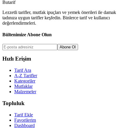
But
a
r
i
f
Lezzetli tarifler, mutfak ipuçları ve yemek önerileri ile damak
tadınıza uygun tarifler keşfedin. Binlerce tarif ve kullanıcı
değerlendirmeleri.
Bültenimize Abone Olun
Abone Ol
Hızlı Erişim
Tarif Ara
A-Z Tarifler
Kategoriler
Mutfaklar
Malzemeler
Topluluk
Tarif Ekle
Favorilerim
Dashboard