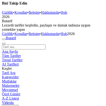
Bizi Takip Edin
Gizlilik
•
Koşullar
•
İletişim
•
Hakkımızda
•
Hub
2026
But
a
r
i
f
Lezzetli tarifler keşfedin, paylaşın ve damak tadınıza uygun
yemekler yapın
Gizlilik
•
Koşullar
•
İletişim
•
Hakkımızda
•
Hub
2026
But
a
r
i
f
Ana Sayfa
Tüm Tarifler
Trend Tarifler
AI Tarifleri
Keşfet
Tarif Ara
Kategoriler
Mutfaklar
Malzemeler
Mevsimsel
Özel Günler
A-Z Listesi
Videolu