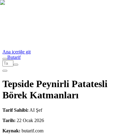
Ana içeriğe git
But
a
r
i
f
Tepside Peynirli Patatesli
Börek Katmanları
Tarif Sahibi:
AI Şef
Tarih:
22 Ocak 2026
Kaynak:
butarif.com