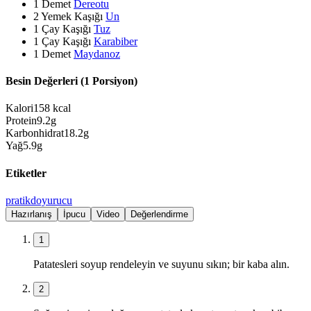
1
Demet
Dereotu
2
Yemek Kaşığı
Un
1
Çay Kaşığı
Tuz
1
Çay Kaşığı
Karabiber
1
Demet
Maydanoz
Besin Değerleri (1 Porsiyon)
Kalori
158
kcal
Protein
9.2
g
Karbonhidrat
18.2
g
Yağ
5.9
g
Etiketler
pratik
doyurucu
Hazırlanış
İpucu
Video
Değerlendirme
1
Patatesleri soyup rendeleyin ve suyunu sıkın; bir kaba alın.
2