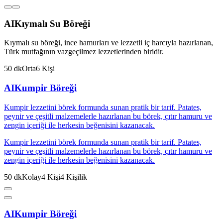
AI
Kıymalı Su Böreği
Kıymalı su böreği, ince hamurları ve lezzetli iç harcıyla hazırlanan,
Türk mutfağının vazgeçilmez lezzetlerinden biridir.
50
dk
Orta
6
Kişi
AI
Kumpir Böreği
Kumpir lezzetini börek formunda sunan pratik bir tarif. Patates,
peynir ve çeşitli malzemelerle hazırlanan bu börek, çıtır hamuru ve
zengin içeriği ile herkesin beğenisini kazanacak.
Kumpir lezzetini börek formunda sunan pratik bir tarif. Patates,
peynir ve çeşitli malzemelerle hazırlanan bu börek, çıtır hamuru ve
zengin içeriği ile herkesin beğenisini kazanacak.
50
dk
Kolay
4
Kişi
4
Kişilik
AI
Kumpir Böreği