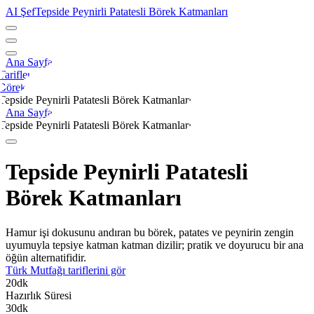
AI Şef
Tepside Peynirli Patatesli Börek Katmanları
Ana Sayfa
Tarifler
Börek
Tepside Peynirli Patatesli Börek Katmanları
Ana Sayfa
Tepside Peynirli Patatesli Börek Katmanları
Tepside Peynirli Patatesli
Börek Katmanları
Hamur işi dokusunu andıran bu börek, patates ve peynirin zengin
uyumuyla tepsiye katman katman dizilir; pratik ve doyurucu bir ana
öğün alternatifidir.
Türk Mutfağı
tariflerini gör
20
dk
Hazırlık Süresi
30
dk