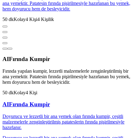
ana yemektir. Patatesin fırında pişirilmesiyle hazırlanan bu yemek,
hem doyurucu hem de besleyicidir.
50
dk
Kolay
4
Kişi
4
Kişilik
AI
Fırında Kumpir
Fırında yapılan kumpir, lezzetli malzemelerle zenginleştirilmiş bir
ana yemektir. Patatesin fırında pişirilmesiyle hazırlanan bu yemek,
hem doyurucu hem de besleyicidir.
50
dk
Kolay
4
Kişi
AI
Fırında Kumpir
Doyurucu ve lezzetli bir ana yemek olan fırında kumpir, çeşitli
malzemelerle zenginleştirilmiş patateslerin fırında pişirilmesiyle
hazırlanır.
Doyurucu ve lezzetli bir ana yemek olan fırında kumpir, çeşitli