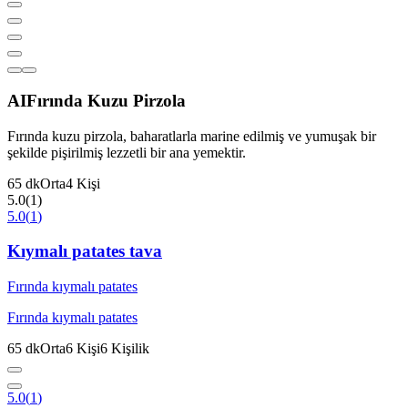
AI
Fırında Kuzu Pirzola
Fırında kuzu pirzola, baharatlarla marine edilmiş ve yumuşak bir
şekilde pişirilmiş lezzetli bir ana yemektir.
65
dk
Orta
4
Kişi
5.0
(
1
)
5.0
(
1
)
Kıymalı patates tava
Fırında kıymalı patates
Fırında kıymalı patates
65
dk
Orta
6
Kişi
6
Kişilik
5.0
(
1
)