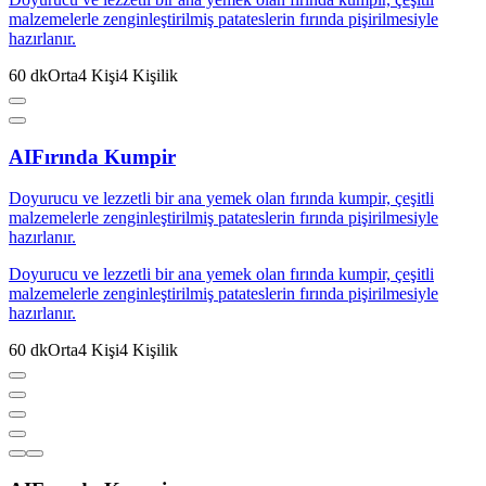
malzemelerle zenginleştirilmiş patateslerin fırında pişirilmesiyle
hazırlanır.
60
dk
Orta
4
Kişi
4
Kişilik
AI
Fırında Kumpir
Doyurucu ve lezzetli bir ana yemek olan fırında kumpir, çeşitli
malzemelerle zenginleştirilmiş patateslerin fırında pişirilmesiyle
hazırlanır.
Doyurucu ve lezzetli bir ana yemek olan fırında kumpir, çeşitli
malzemelerle zenginleştirilmiş patateslerin fırında pişirilmesiyle
hazırlanır.
60
dk
Orta
4
Kişi
4
Kişilik