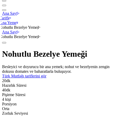
Ana Sayfa
Tarifler
Ana Yemek
Nohutlu Bezelye Yemeği
Ana Sayfa
Nohutlu Bezelye Yemeği
Nohutlu Bezelye Yemeği
Besleyici ve doyurucu bir ana yemek; nohut ve bezelyenin zengin
dokusu domates ve baharatlarla buluşuyor.
Türk Mutfağı
tariflerini gör
20
dk
Hazırlık Süresi
40
dk
Pişirme Süresi
4
kişi
Porsiyon
Orta
Zorluk Seviyesi