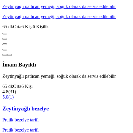
Zeytinyağlı patlıcan yemeği, soğuk olarak da servis edilebilir
Zeytinyağlı patlıcan yemeği, soğuk olarak da servis edilebilir
65
dk
Orta
6
Kişi
6
Kişilik
İmam Bayıldı
Zeytinyağlı patlıcan yemeği, soğuk olarak da servis edilebilir
65
dk
Orta
6
Kişi
4.8
(
31
)
5.0
(
1
)
Zeytinyağlı bezelye
Pratik bezelye tarifi
Pratik bezelye tarifi