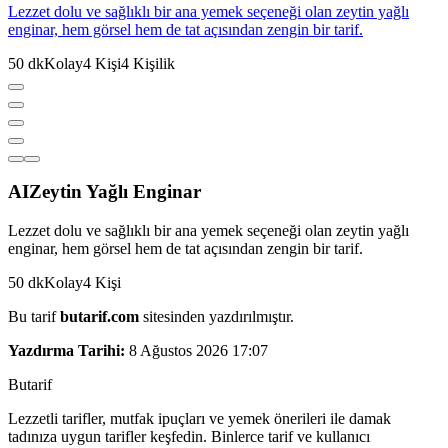
Lezzet dolu ve sağlıklı bir ana yemek seçeneği olan zeytin yağlı
enginar, hem görsel hem de tat açısından zengin bir tarif.
50
dk
Kolay
4
Kişi
4
Kişilik
AI
Zeytin Yağlı Enginar
Lezzet dolu ve sağlıklı bir ana yemek seçeneği olan zeytin yağlı
enginar, hem görsel hem de tat açısından zengin bir tarif.
50
dk
Kolay
4
Kişi
Bu tarif
butarif.com
sitesinden yazdırılmıştır.
Yazdırma Tarihi:
8 Ağustos 2026 17:07
But
a
r
i
f
Lezzetli tarifler, mutfak ipuçları ve yemek önerileri ile damak
tadınıza uygun tarifler keşfedin. Binlerce tarif ve kullanıcı