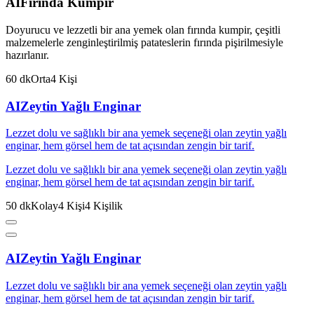
AI
Fırında Kumpir
Doyurucu ve lezzetli bir ana yemek olan fırında kumpir, çeşitli
malzemelerle zenginleştirilmiş patateslerin fırında pişirilmesiyle
hazırlanır.
60
dk
Orta
4
Kişi
AI
Zeytin Yağlı Enginar
Lezzet dolu ve sağlıklı bir ana yemek seçeneği olan zeytin yağlı
enginar, hem görsel hem de tat açısından zengin bir tarif.
Lezzet dolu ve sağlıklı bir ana yemek seçeneği olan zeytin yağlı
enginar, hem görsel hem de tat açısından zengin bir tarif.
50
dk
Kolay
4
Kişi
4
Kişilik
AI
Zeytin Yağlı Enginar
Lezzet dolu ve sağlıklı bir ana yemek seçeneği olan zeytin yağlı
enginar, hem görsel hem de tat açısından zengin bir tarif.