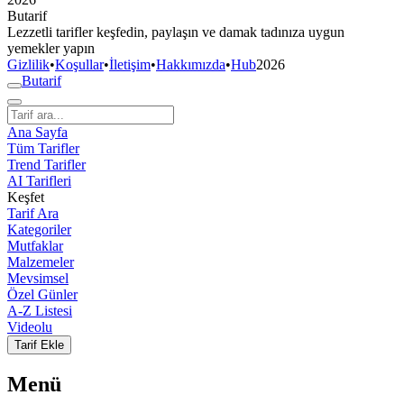
But
a
r
i
f
Lezzetli tarifler keşfedin, paylaşın ve damak tadınıza uygun
yemekler yapın
Gizlilik
•
Koşullar
•
İletişim
•
Hakkımızda
•
Hub
2026
But
a
r
i
f
Ana Sayfa
Tüm Tarifler
Trend Tarifler
AI Tarifleri
Keşfet
Tarif Ara
Kategoriler
Mutfaklar
Malzemeler
Mevsimsel
Özel Günler
A-Z Listesi
Videolu
Tarif Ekle
Menü