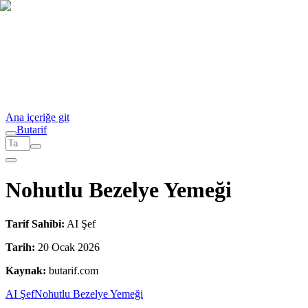
Ana içeriğe git
But
a
r
i
f
Nohutlu Bezelye Yemeği
Tarif Sahibi:
AI Şef
Tarih:
20 Ocak 2026
Kaynak:
butarif.com
AI Şef
Nohutlu Bezelye Yemeği