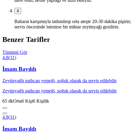
ilave edin; defne yaprağı ve tuzu ekleyin.
4
Baharat karışımıyla tatlandırıp orta ateşte 20-30 dakika pişirin;
servis öncesinde istenirse bir miktar zeytinyağı gezdirin.
Benzer Tarifler
Tümünü Gör
4.8
(
31
)
İmam Bayıldı
Zeytinyağlı patlıcan yemeği, soğuk olarak da servis edilebilir
Zeytinyağlı patlıcan yemeği, soğuk olarak da servis edilebilir
65
dk
Orta
6
Kişi
6
Kişilik
4.8
(
31
)
İmam Bayıldı