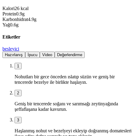
Kalori
26
kcal
Protein
0.9
g
Karbonhidrat
4.9
g
Yağ
0.6
g
Etiketler
besleyici
Hazırlanış
İpucu
Video
Değerlendirme
1
Nohutları bir gece önceden ıslatıp süzün ve geniş bir
tencerede bezelye ile birlikte haşlayın.
2
Geniş bir tencerede soğanı ve sarımsağı zeytinyağında
şeffaflaşana kadar kavurun.
3
Haşlanmış nohut ve bezelyeyi ekleyip doğranmış domatesleri