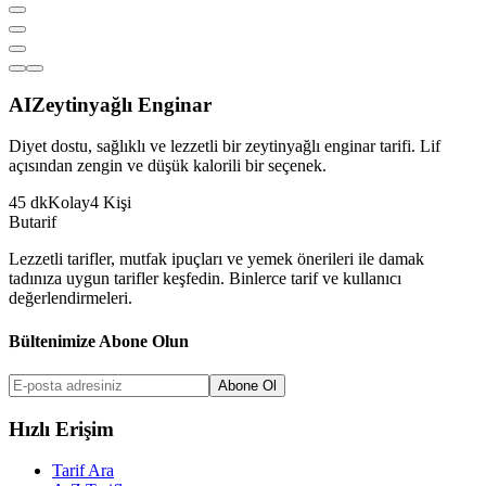
AI
Zeytinyağlı Enginar
Diyet dostu, sağlıklı ve lezzetli bir zeytinyağlı enginar tarifi. Lif
açısından zengin ve düşük kalorili bir seçenek.
45
dk
Kolay
4
Kişi
But
a
r
i
f
Lezzetli tarifler, mutfak ipuçları ve yemek önerileri ile damak
tadınıza uygun tarifler keşfedin. Binlerce tarif ve kullanıcı
değerlendirmeleri.
Bültenimize Abone Olun
Abone Ol
Hızlı Erişim
Tarif Ara