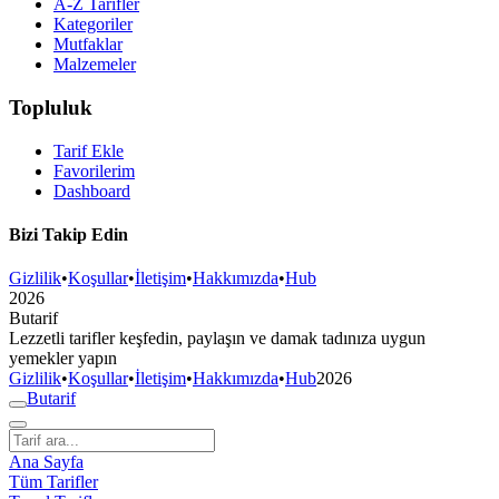
A-Z Tarifler
Kategoriler
Mutfaklar
Malzemeler
Topluluk
Tarif Ekle
Favorilerim
Dashboard
Bizi Takip Edin
Gizlilik
•
Koşullar
•
İletişim
•
Hakkımızda
•
Hub
2026
But
a
r
i
f
Lezzetli tarifler keşfedin, paylaşın ve damak tadınıza uygun
yemekler yapın
Gizlilik
•
Koşullar
•
İletişim
•
Hakkımızda
•
Hub
2026
But
a
r
i
f
Ana Sayfa
Tüm Tarifler