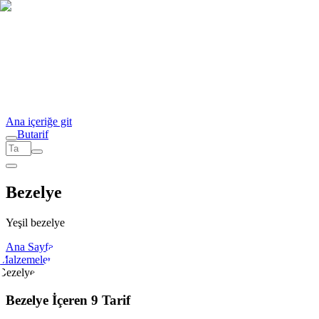
Ana içeriğe git
But
a
r
i
f
Bezelye
Yeşil bezelye
Ana Sayfa
Malzemeler
Bezelye
Bezelye İçeren 9 Tarif