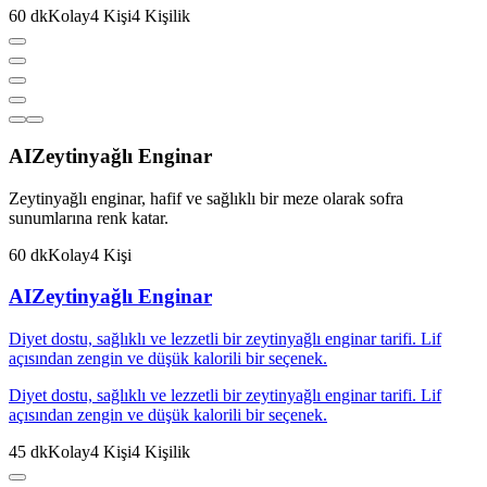
60
dk
Kolay
4
Kişi
4
Kişilik
AI
Zeytinyağlı Enginar
Zeytinyağlı enginar, hafif ve sağlıklı bir meze olarak sofra
sunumlarına renk katar.
60
dk
Kolay
4
Kişi
AI
Zeytinyağlı Enginar
Diyet dostu, sağlıklı ve lezzetli bir zeytinyağlı enginar tarifi. Lif
açısından zengin ve düşük kalorili bir seçenek.
Diyet dostu, sağlıklı ve lezzetli bir zeytinyağlı enginar tarifi. Lif
açısından zengin ve düşük kalorili bir seçenek.
45
dk
Kolay
4
Kişi
4
Kişilik