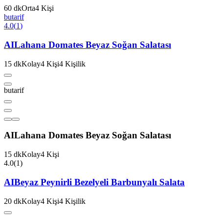
60
dk
Orta
4
Kişi
butarif
4.0
(
1
)
AI
Lahana Domates Beyaz Soğan Salatası
15
dk
Kolay
4
Kişi
4
Kişilik
butarif
AI
Lahana Domates Beyaz Soğan Salatası
15
dk
Kolay
4
Kişi
4.0
(
1
)
AI
Beyaz Peynirli Bezelyeli Barbunyalı Salata
20
dk
Kolay
4
Kişi
4
Kişilik