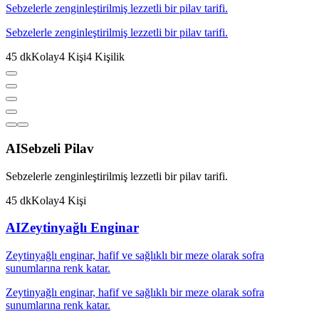
Sebzelerle zenginleştirilmiş lezzetli bir pilav tarifi.
Sebzelerle zenginleştirilmiş lezzetli bir pilav tarifi.
45
dk
Kolay
4
Kişi
4
Kişilik
AI
Sebzeli Pilav
Sebzelerle zenginleştirilmiş lezzetli bir pilav tarifi.
45
dk
Kolay
4
Kişi
AI
Zeytinyağlı Enginar
Zeytinyağlı enginar, hafif ve sağlıklı bir meze olarak sofra
sunumlarına renk katar.
Zeytinyağlı enginar, hafif ve sağlıklı bir meze olarak sofra
sunumlarına renk katar.