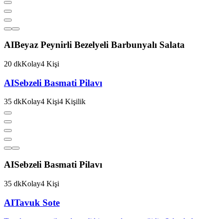
AI
Beyaz Peynirli Bezelyeli Barbunyalı Salata
20
dk
Kolay
4
Kişi
AI
Sebzeli Basmati Pilavı
35
dk
Kolay
4
Kişi
4
Kişilik
AI
Sebzeli Basmati Pilavı
35
dk
Kolay
4
Kişi
AI
Tavuk Sote