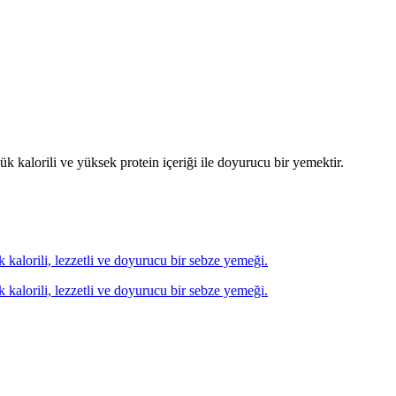
ük kalorili ve yüksek protein içeriği ile doyurucu bir yemektir.
ük kalorili, lezzetli ve doyurucu bir sebze yemeği.
ük kalorili, lezzetli ve doyurucu bir sebze yemeği.