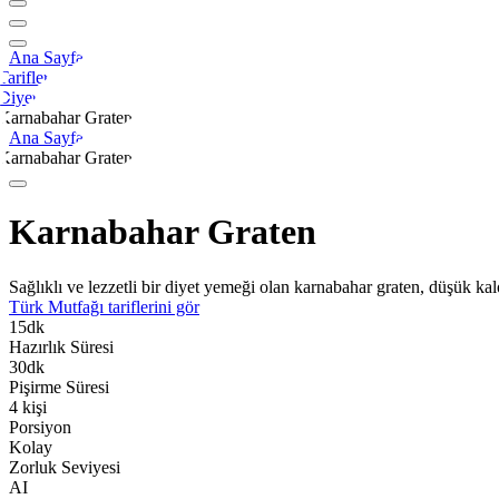
Ana Sayfa
Tarifler
Diyet
Karnabahar Graten
Ana Sayfa
Karnabahar Graten
Karnabahar Graten
Sağlıklı ve lezzetli bir diyet yemeği olan karnabahar graten, düşük kal
Türk Mutfağı
tariflerini gör
15
dk
Hazırlık Süresi
30
dk
Pişirme Süresi
4
kişi
Porsiyon
Kolay
Zorluk Seviyesi
AI