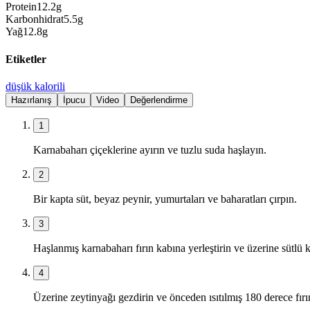
Protein
12.2
g
Karbonhidrat
5.5
g
Yağ
12.8
g
Etiketler
düşük kalorili
Hazırlanış
İpucu
Video
Değerlendirme
1
Karnabaharı çiçeklerine ayırın ve tuzlu suda haşlayın.
2
Bir kapta süt, beyaz peynir, yumurtaları ve baharatları çırpın.
3
Haşlanmış karnabaharı fırın kabına yerleştirin ve üzerine sütlü 
4
Üzerine zeytinyağı gezdirin ve önceden ısıtılmış 180 derece fırı