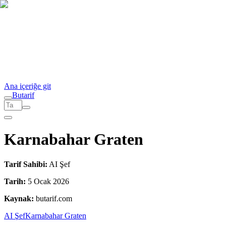
Ana içeriğe git
But
a
r
i
f
Karnabahar Graten
Tarif Sahibi:
AI Şef
Tarih:
5 Ocak 2026
Kaynak:
butarif.com
AI Şef
Karnabahar Graten