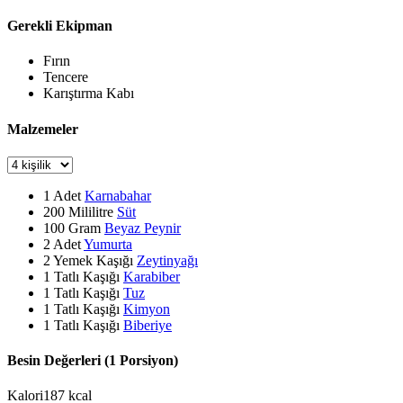
Gerekli Ekipman
Fırın
Tencere
Karıştırma Kabı
Malzemeler
1
Adet
Karnabahar
200
Mililitre
Süt
100
Gram
Beyaz Peynir
2
Adet
Yumurta
2
Yemek Kaşığı
Zeytinyağı
1
Tatlı Kaşığı
Karabiber
1
Tatlı Kaşığı
Tuz
1
Tatlı Kaşığı
Kimyon
1
Tatlı Kaşığı
Biberiye
Besin Değerleri (1 Porsiyon)
Kalori
187
kcal