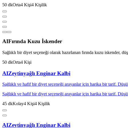
50
dk
Orta
4
Kişi
4
Kişilik
AI
Fırında Kuzu İskender
Sağlıklı bir diyet seçeneği olarak hazırlanan fırında kuzu iskender, düş
50
dk
Orta
4
Kişi
AI
Zeytinyağlı Enginar Kalbi
Sağlıklı ve hafif bir diyet seçeneği arayanlar için harika bir tarif. Düş
Sağlıklı ve hafif bir diyet seçeneği arayanlar için harika bir tarif. Düş
45
dk
Kolay
4
Kişi
4
Kişilik
AI
Zeytinyağlı Enginar Kalbi