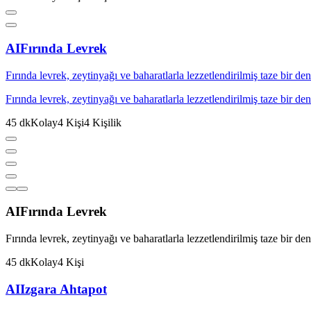
AI
Fırında Levrek
Fırında levrek, zeytinyağı ve baharatlarla lezzetlendirilmiş taze bir d
Fırında levrek, zeytinyağı ve baharatlarla lezzetlendirilmiş taze bir d
45
dk
Kolay
4
Kişi
4
Kişilik
AI
Fırında Levrek
Fırında levrek, zeytinyağı ve baharatlarla lezzetlendirilmiş taze bir d
45
dk
Kolay
4
Kişi
AI
Izgara Ahtapot