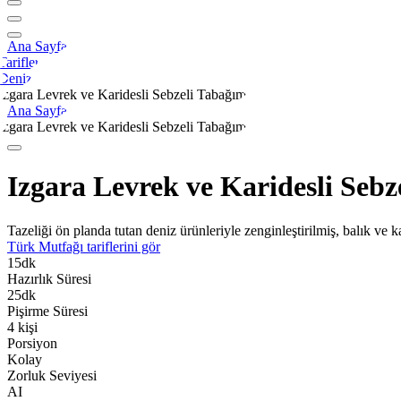
Ana Sayfa
Tarifler
Deniz
Izgara Levrek ve Karidesli Sebzeli Tabağım
Ana Sayfa
Izgara Levrek ve Karidesli Sebzeli Tabağım
Izgara Levrek ve Karidesli Sebz
Tazeliği ön planda tutan deniz ürünleriyle zenginleştirilmiş, balık ve k
Türk Mutfağı
tariflerini gör
15
dk
Hazırlık Süresi
25
dk
Pişirme Süresi
4
kişi
Porsiyon
Kolay
Zorluk Seviyesi
AI