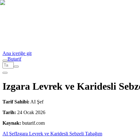
Ana içeriğe git
But
a
r
i
f
Izgara Levrek ve Karidesli Sebz
Tarif Sahibi:
AI Şef
Tarih:
24 Ocak 2026
Kaynak:
butarif.com
AI Şef
Izgara Levrek ve Karidesli Sebzeli Tabağım