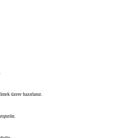
.
lmek üzere hazırlanır.
ştırılır.
rilir.