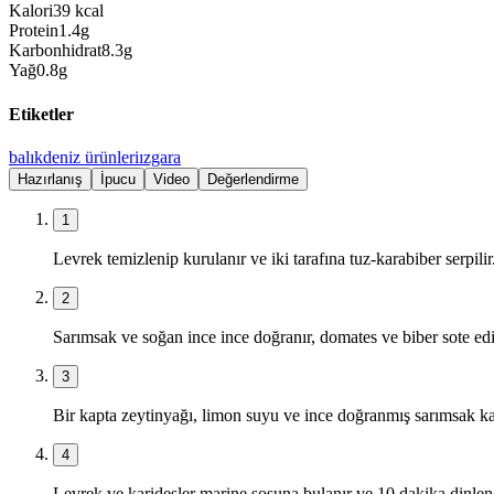
Kalori
39
kcal
Protein
1.4
g
Karbonhidrat
8.3
g
Yağ
0.8
g
Etiketler
balık
deniz ürünleri
ızgara
Hazırlanış
İpucu
Video
Değerlendirme
1
Levrek temizlenip kurulanır ve iki tarafına tuz-karabiber serpilir
2
Sarımsak ve soğan ince ince doğranır, domates ve biber sote edi
3
Bir kapta zeytinyağı, limon suyu ve ince doğranmış sarımsak karı
4
Levrek ve karidesler marine sosuna bulanır ve 10 dakika dinlendi