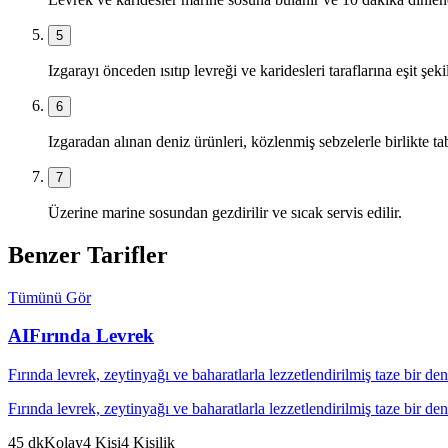
5
Izgarayı önceden ısıtıp levreği ve karidesleri taraflarına eşit şekil
6
Izgaradan alınan deniz ürünleri, közlenmiş sebzelerle birlikte tabak
7
Üzerine marine sosundan gezdirilir ve sıcak servis edilir.
Benzer Tarifler
Tümünü Gör
AI
Fırında Levrek
Fırında levrek, zeytinyağı ve baharatlarla lezzetlendirilmiş taze bir d
Fırında levrek, zeytinyağı ve baharatlarla lezzetlendirilmiş taze bir d
45
dk
Kolay
4
Kişi
4
Kişilik