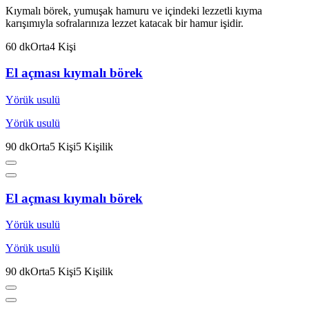
Kıymalı börek, yumuşak hamuru ve içindeki lezzetli kıyma
karışımıyla sofralarınıza lezzet katacak bir hamur işidir.
60
dk
Orta
4
Kişi
El açması kıymalı börek
Yörük usulü
Yörük usulü
90
dk
Orta
5
Kişi
5
Kişilik
El açması kıymalı börek
Yörük usulü
Yörük usulü
90
dk
Orta
5
Kişi
5
Kişilik