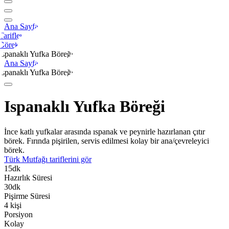
Ana Sayfa
Tarifler
Börek
Ispanaklı Yufka Böreği
Ana Sayfa
Ispanaklı Yufka Böreği
Ispanaklı Yufka Böreği
İnce katlı yufkalar arasında ıspanak ve peynirle hazırlanan çıtır
börek. Fırında pişirilen, servis edilmesi kolay bir ana/çevreleyici
börek.
Türk Mutfağı
tariflerini gör
15
dk
Hazırlık Süresi
30
dk
Pişirme Süresi
4
kişi
Porsiyon
Kolay