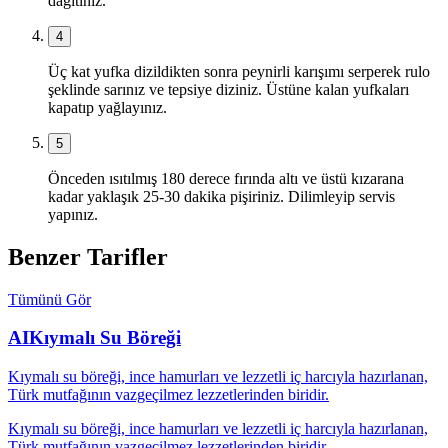
dağıtınız.
4
Üç kat yufka dizildikten sonra peynirli karışımı serperek rulo
şeklinde sarınız ve tepsiye diziniz. Üstüne kalan yufkaları
kapatıp yağlayınız.
5
Önceden ısıtılmış 180 derece fırında altı ve üstü kızarana
kadar yaklaşık 25-30 dakika pişiriniz. Dilimleyip servis
yapınız.
Benzer Tarifler
Tümünü Gör
AI
Kıymalı Su Böreği
Kıymalı su böreği, ince hamurları ve lezzetli iç harcıyla hazırlanan,
Türk mutfağının vazgeçilmez lezzetlerinden biridir.
Kıymalı su böreği, ince hamurları ve lezzetli iç harcıyla hazırlanan,
Türk mutfağının vazgeçilmez lezzetlerinden biridir.