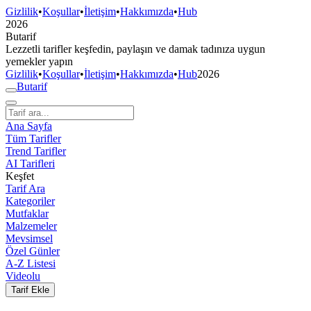
Gizlilik
•
Koşullar
•
İletişim
•
Hakkımızda
•
Hub
2026
But
a
r
i
f
Lezzetli tarifler keşfedin, paylaşın ve damak tadınıza uygun
yemekler yapın
Gizlilik
•
Koşullar
•
İletişim
•
Hakkımızda
•
Hub
2026
But
a
r
i
f
Ana Sayfa
Tüm Tarifler
Trend Tarifler
AI Tarifleri
Keşfet
Tarif Ara
Kategoriler
Mutfaklar
Malzemeler
Mevsimsel
Özel Günler
A-Z Listesi
Videolu
Tarif Ekle