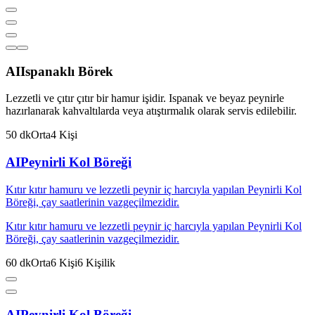
AI
Ispanaklı Börek
Lezzetli ve çıtır çıtır bir hamur işidir. Ispanak ve beyaz peynirle
hazırlanarak kahvaltılarda veya atıştırmalık olarak servis edilebilir.
50
dk
Orta
4
Kişi
AI
Peynirli Kol Böreği
Kıtır kıtır hamuru ve lezzetli peynir iç harcıyla yapılan Peynirli Kol
Böreği, çay saatlerinin vazgeçilmezidir.
Kıtır kıtır hamuru ve lezzetli peynir iç harcıyla yapılan Peynirli Kol
Böreği, çay saatlerinin vazgeçilmezidir.
60
dk
Orta
6
Kişi
6
Kişilik
AI
Peynirli Kol Böreği