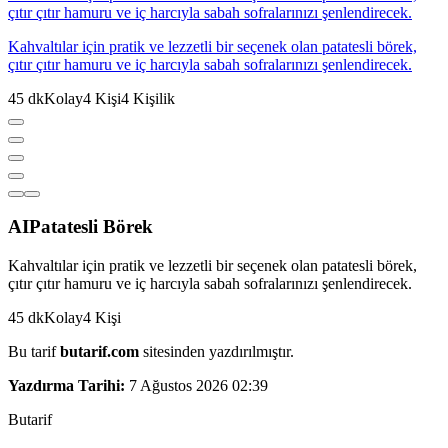
çıtır çıtır hamuru ve iç harcıyla sabah sofralarınızı şenlendirecek.
Kahvaltılar için pratik ve lezzetli bir seçenek olan patatesli börek,
çıtır çıtır hamuru ve iç harcıyla sabah sofralarınızı şenlendirecek.
45
dk
Kolay
4
Kişi
4
Kişilik
AI
Patatesli Börek
Kahvaltılar için pratik ve lezzetli bir seçenek olan patatesli börek,
çıtır çıtır hamuru ve iç harcıyla sabah sofralarınızı şenlendirecek.
45
dk
Kolay
4
Kişi
Bu tarif
butarif.com
sitesinden yazdırılmıştır.
Yazdırma Tarihi:
7 Ağustos 2026 02:39
But
a
r
i
f