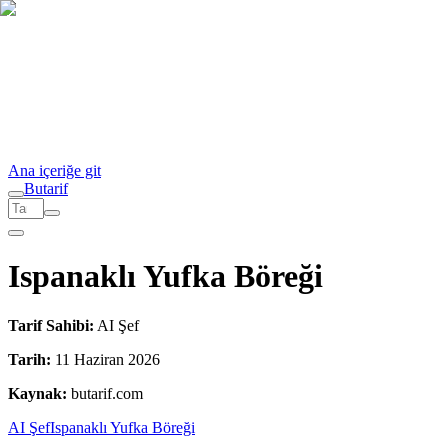
Ana içeriğe git
But
a
r
i
f
Ispanaklı Yufka Böreği
Tarif Sahibi:
AI Şef
Tarih:
11 Haziran 2026
Kaynak:
butarif.com
AI Şef
Ispanaklı Yufka Böreği