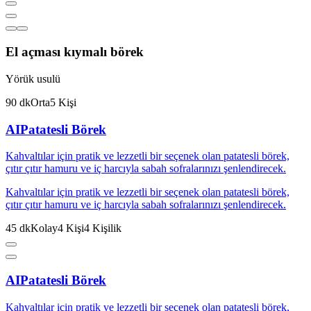
El açması kıymalı börek
Yörük usulü
90
dk
Orta
5
Kişi
AI
Patatesli Börek
Kahvaltılar için pratik ve lezzetli bir seçenek olan patatesli börek,
çıtır çıtır hamuru ve iç harcıyla sabah sofralarınızı şenlendirecek.
Kahvaltılar için pratik ve lezzetli bir seçenek olan patatesli börek,
çıtır çıtır hamuru ve iç harcıyla sabah sofralarınızı şenlendirecek.
45
dk
Kolay
4
Kişi
4
Kişilik
AI
Patatesli Börek
Kahvaltılar için pratik ve lezzetli bir seçenek olan patatesli börek,