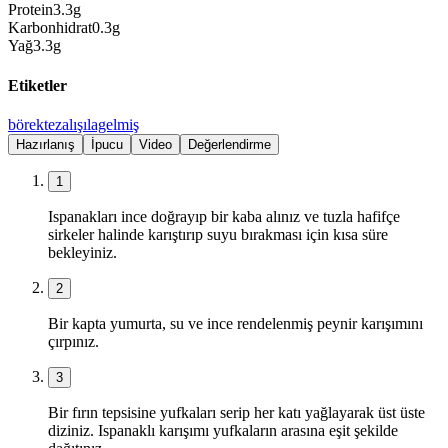
Protein
3.3
g
Karbonhidrat
0.3
g
Yağ
3.3
g
Etiketler
börek
tez
alışılagelmiş
Hazırlanış
İpucu
Video
Değerlendirme
1
Ispanakları ince doğrayıp bir kaba alınız ve tuzla hafifçe
sirkeler halinde karıştırıp suyu bırakması için kısa süre
bekleyiniz.
2
Bir kapta yumurta, su ve ince rendelenmiş peynir karışımını
çırpınız.
3
Bir fırın tepsisine yufkaları serip her katı yağlayarak üst üste
diziniz. Ispanaklı karışımı yufkaların arasına eşit şekilde