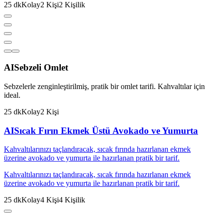
25
dk
Kolay
2
Kişi
2
Kişilik
AI
Sebzeli Omlet
Sebzelerle zenginleştirilmiş, pratik bir omlet tarifi. Kahvaltılar için
ideal.
25
dk
Kolay
2
Kişi
AI
Sıcak Fırın Ekmek Üstü Avokado ve Yumurta
Kahvaltılarınızı taçlandıracak, sıcak fırında hazırlanan ekmek
üzerine avokado ve yumurta ile hazırlanan pratik bir tarif.
Kahvaltılarınızı taçlandıracak, sıcak fırında hazırlanan ekmek
üzerine avokado ve yumurta ile hazırlanan pratik bir tarif.
25
dk
Kolay
4
Kişi
4
Kişilik