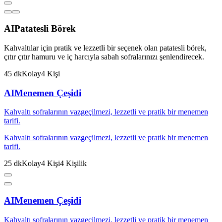
AI
Patatesli Börek
Kahvaltılar için pratik ve lezzetli bir seçenek olan patatesli börek,
çıtır çıtır hamuru ve iç harcıyla sabah sofralarınızı şenlendirecek.
45
dk
Kolay
4
Kişi
AI
Menemen Çeşidi
Kahvaltı sofralarının vazgeçilmezi, lezzetli ve pratik bir menemen
tarifi.
Kahvaltı sofralarının vazgeçilmezi, lezzetli ve pratik bir menemen
tarifi.
25
dk
Kolay
4
Kişi
4
Kişilik
AI
Menemen Çeşidi
Kahvaltı sofralarının vazgeçilmezi, lezzetli ve pratik bir menemen