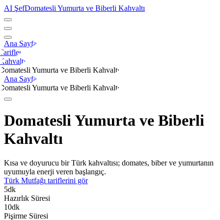
AI Şef
Domatesli Yumurta ve Biberli Kahvaltı
Ana Sayfa
Tarifler
Kahvaltı
Domatesli Yumurta ve Biberli Kahvaltı
Ana Sayfa
Domatesli Yumurta ve Biberli Kahvaltı
Domatesli Yumurta ve Biberli
Kahvaltı
Kısa ve doyurucu bir Türk kahvaltısı; domates, biber ve yumurtanın
uyumuyla enerji veren başlangıç.
Türk Mutfağı
tariflerini gör
5
dk
Hazırlık Süresi
10
dk
Pişirme Süresi