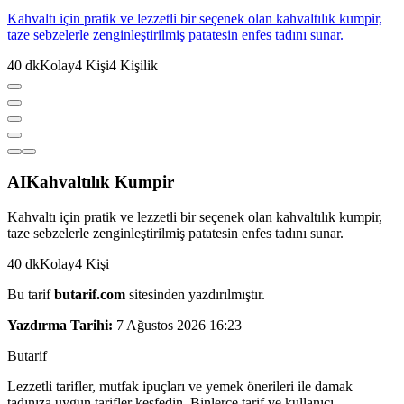
Kahvaltı için pratik ve lezzetli bir seçenek olan kahvaltılık kumpir,
taze sebzelerle zenginleştirilmiş patatesin enfes tadını sunar.
40
dk
Kolay
4
Kişi
4
Kişilik
AI
Kahvaltılık Kumpir
Kahvaltı için pratik ve lezzetli bir seçenek olan kahvaltılık kumpir,
taze sebzelerle zenginleştirilmiş patatesin enfes tadını sunar.
40
dk
Kolay
4
Kişi
Bu tarif
butarif.com
sitesinden yazdırılmıştır.
Yazdırma Tarihi:
7 Ağustos 2026 16:23
But
a
r
i
f
Lezzetli tarifler, mutfak ipuçları ve yemek önerileri ile damak
tadınıza uygun tarifler keşfedin. Binlerce tarif ve kullanıcı