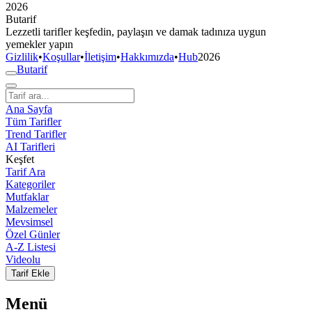
2026
But
a
r
i
f
Lezzetli tarifler keşfedin, paylaşın ve damak tadınıza uygun
yemekler yapın
Gizlilik
•
Koşullar
•
İletişim
•
Hakkımızda
•
Hub
2026
But
a
r
i
f
Ana Sayfa
Tüm Tarifler
Trend Tarifler
AI Tarifleri
Keşfet
Tarif Ara
Kategoriler
Mutfaklar
Malzemeler
Mevsimsel
Özel Günler
A-Z Listesi
Videolu
Tarif Ekle
Menü