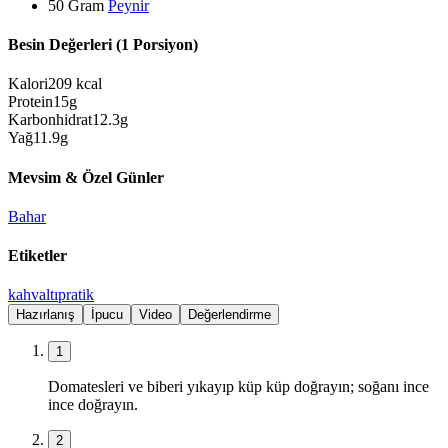
50
Gram
Peynir
Besin Değerleri (1 Porsiyon)
Kalori
209
kcal
Protein
15
g
Karbonhidrat
12.3
g
Yağ
11.9
g
Mevsim & Özel Günler
Bahar
Etiketler
kahvaltı
pratik
Hazırlanış
İpucu
Video
Değerlendirme
1
Domatesleri ve biberi yıkayıp küp küp doğrayın; soğanı ince
ince doğrayın.
2