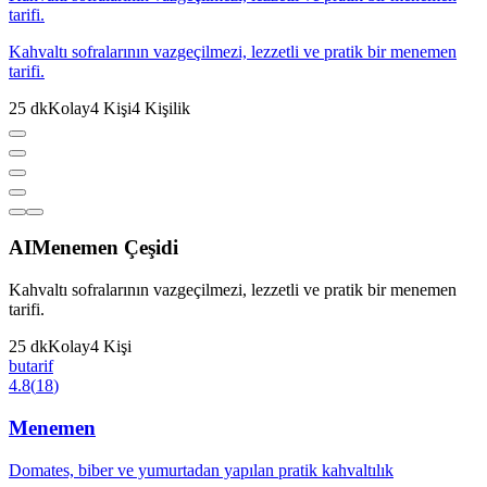
tarifi.
Kahvaltı sofralarının vazgeçilmezi, lezzetli ve pratik bir menemen
tarifi.
25
dk
Kolay
4
Kişi
4
Kişilik
AI
Menemen Çeşidi
Kahvaltı sofralarının vazgeçilmezi, lezzetli ve pratik bir menemen
tarifi.
25
dk
Kolay
4
Kişi
butarif
4.8
(
18
)
Menemen
Domates, biber ve yumurtadan yapılan pratik kahvaltılık