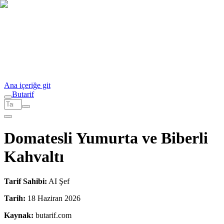
Ana içeriğe git
But
a
r
i
f
Domatesli Yumurta ve Biberli
Kahvaltı
Tarif Sahibi:
AI Şef
Tarih:
18 Haziran 2026
Kaynak:
butarif.com