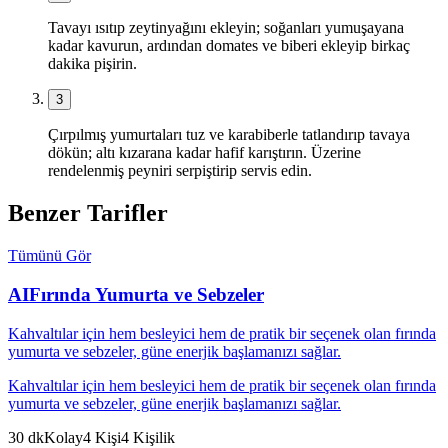
Tavayı ısıtıp zeytinyağını ekleyin; soğanları yumuşayana
kadar kavurun, ardından domates ve biberi ekleyip birkaç
dakika pişirin.
3
Çırpılmış yumurtaları tuz ve karabiberle tatlandırıp tavaya
dökün; altı kızarana kadar hafif karıştırın. Üzerine
rendelenmiş peyniri serpiştirip servis edin.
Benzer Tarifler
Tümünü Gör
AI
Fırında Yumurta ve Sebzeler
Kahvaltılar için hem besleyici hem de pratik bir seçenek olan fırında
yumurta ve sebzeler, güne enerjik başlamanızı sağlar.
Kahvaltılar için hem besleyici hem de pratik bir seçenek olan fırında
yumurta ve sebzeler, güne enerjik başlamanızı sağlar.
30
dk
Kolay
4
Kişi
4
Kişilik