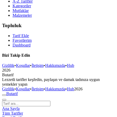
A-Z Tarifler
Kategoriler
Mutfaklar
Malzemeler
Topluluk
Tarif Ekle
Favorilerim
Dashboard
Bizi Takip Edin
Gizlilik
•
Koşullar
•
İletişim
•
Hakkımızda
•
Hub
2026
But
a
r
i
f
Lezzetli tarifler keşfedin, paylaşın ve damak tadınıza uygun
yemekler yapın
Gizlilik
•
Koşullar
•
İletişim
•
Hakkımızda
•
Hub
2026
But
a
r
i
f
Ana Sayfa
Tüm Tarifler