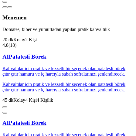
Menemen
Domates, biber ve yumurtadan yapılan pratik kahvaltılık
20
dk
Kolay
2
Kişi
4.8
(
18
)
AI
Patatesli Börek
Kahvaltılar için pratik ve lezzetli bir seçenek olan patatesli börek,
çıtır çıtır hamuru ve iç harcıyla sabah sofralarınızı şenlendirecek.
Kahvaltılar için pratik ve lezzetli bir seçenek olan patatesli börek,
çıtır çıtır hamuru ve iç harcıyla sabah sofralarınızı şenlendirecek.
45
dk
Kolay
4
Kişi
4
Kişilik
AI
Patatesli Börek
Kahvaltılar için pratik ve lezzetli bir seçenek olan patatesli börek,