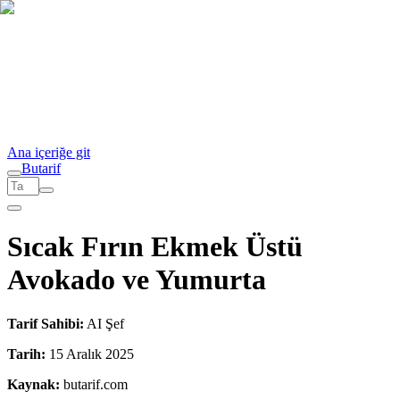
Ana içeriğe git
But
a
r
i
f
Sıcak Fırın Ekmek Üstü
Avokado ve Yumurta
Tarif Sahibi:
AI Şef
Tarih:
15 Aralık 2025
Kaynak:
butarif.com