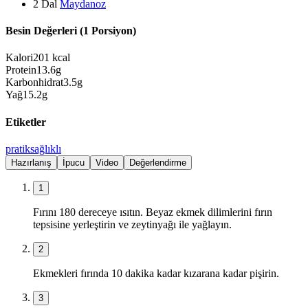
2
Dal
Maydanoz
Besin Değerleri (1 Porsiyon)
Kalori
201
kcal
Protein
13.6
g
Karbonhidrat
3.5
g
Yağ
15.2
g
Etiketler
pratik
sağlıklı
Hazırlanış
İpucu
Video
Değerlendirme
1
Fırını 180 dereceye ısıtın. Beyaz ekmek dilimlerini fırın
tepsisine yerleştirin ve zeytinyağı ile yağlayın.
2
Ekmekleri fırında 10 dakika kadar kızarana kadar pişirin.
3