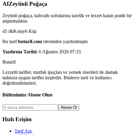
AI
Zeytinli Poğaça
Zeytinli poğaça, kahvaltı sofralarına tazelik ve lezzet katan pratik bir
atıştırmalıktır.
45
dk
Kolay
6
Kişi
Bu tarif
butarif.com
sitesinden yazdırılmıştır.
Yazdırma Tarihi:
6 Ağustos 2026 07:33
But
a
r
i
f
Lezzetli tarifler, mutfak ipuçları ve yemek önerileri ile damak
tadınıza uygun tarifler keşfedin. Binlerce tarif ve kullanıcı
değerlendirmeleri.
Bültenimize Abone Olun
Abone Ol
Hızlı Erişim
Tarif Ara