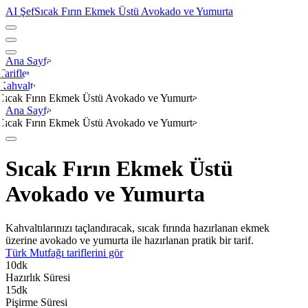
AI Şef
Sıcak Fırın Ekmek Üstü Avokado ve Yumurta
Ana Sayfa
Tarifler
Kahvaltı
Sıcak Fırın Ekmek Üstü Avokado ve Yumurta
Ana Sayfa
Sıcak Fırın Ekmek Üstü Avokado ve Yumurta
Sıcak Fırın Ekmek Üstü
Avokado ve Yumurta
Kahvaltılarınızı taçlandıracak, sıcak fırında hazırlanan ekmek
üzerine avokado ve yumurta ile hazırlanan pratik bir tarif.
Türk Mutfağı
tariflerini gör
10
dk
Hazırlık Süresi
15
dk
Pişirme Süresi