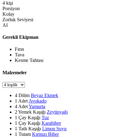
4
kişi
Porsiyon
Kolay
Zorluk Seviyesi
AI
Gerekli Ekipman
Fırın
Tava
Kesme Tahtası
Malzemeler
4
Dilim
Beyaz Ekmek
1
Adet
Avokado
4
Adet
Yumurta
2
Yemek Kaşığı
Zeytinyağı
1
Çay Kaşığı
Tuz
1
Çay Kaşığı
Karabiber
1
Tatlı Kaşığı
Limon Suyu
1
Tutam
Kırmızı Biber