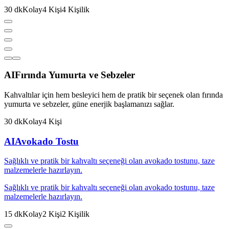
30
dk
Kolay
4
Kişi
4
Kişilik
AI
Fırında Yumurta ve Sebzeler
Kahvaltılar için hem besleyici hem de pratik bir seçenek olan fırında
yumurta ve sebzeler, güne enerjik başlamanızı sağlar.
30
dk
Kolay
4
Kişi
AI
Avokado Tostu
Sağlıklı ve pratik bir kahvaltı seçeneği olan avokado tostunu, taze
malzemelerle hazırlayın.
Sağlıklı ve pratik bir kahvaltı seçeneği olan avokado tostunu, taze
malzemelerle hazırlayın.
15
dk
Kolay
2
Kişi
2
Kişilik