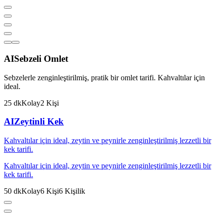
AI
Sebzeli Omlet
Sebzelerle zenginleştirilmiş, pratik bir omlet tarifi. Kahvaltılar için
ideal.
25
dk
Kolay
2
Kişi
AI
Zeytinli Kek
Kahvaltılar için ideal, zeytin ve peynirle zenginleştirilmiş lezzetli bir
kek tarifi.
Kahvaltılar için ideal, zeytin ve peynirle zenginleştirilmiş lezzetli bir
kek tarifi.
50
dk
Kolay
6
Kişi
6
Kişilik