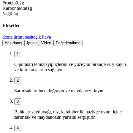
Protein
0.2
g
Karbonhidrat
1
g
Yağ
0.5
g
Etiketler
deniz ürünü
basit
açık hava
Hazırlanış
İpucu
Video
Değerlendirme
1
Çipuraları temizleyip içlerini ve yüzeyini birkaç kez yıkayın
ve kurulamalarını sağlayın
2
Sarımsakları ince doğrayın ve maydanozu kıyın
3
Balıkları zeytinyağı, tuz, karabiber ile nazikçe ovun; içine
sarımsak ve maydanozun yarısını serpiştirin
4