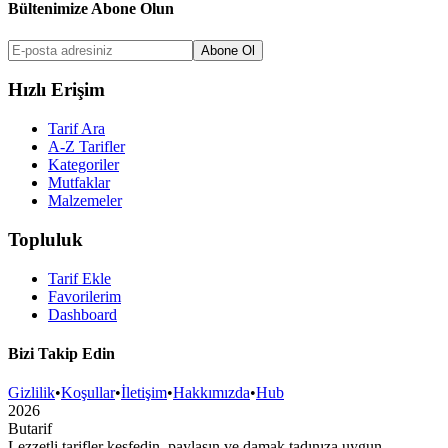
Bültenimize Abone Olun
Abone Ol
Hızlı Erişim
Tarif Ara
A-Z Tarifler
Kategoriler
Mutfaklar
Malzemeler
Topluluk
Tarif Ekle
Favorilerim
Dashboard
Bizi Takip Edin
Gizlilik
•
Koşullar
•
İletişim
•
Hakkımızda
•
Hub
2026
But
a
r
i
f
Lezzetli tarifler keşfedin, paylaşın ve damak tadınıza uygun