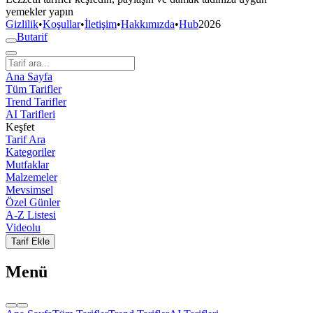
yemekler yapın
Gizlilik
•
Koşullar
•
İletişim
•
Hakkımızda
•
Hub
2026
But
a
r
i
f
Ana Sayfa
Tüm Tarifler
Trend Tarifler
AI Tarifleri
Keşfet
Tarif Ara
Kategoriler
Mutfaklar
Malzemeler
Mevsimsel
Özel Günler
A-Z Listesi
Videolu
Tarif Ekle
Menü