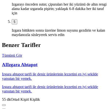
Izgarayı önceden ısıtın; çipuraları her iki yüzünü de altın rengi
alana kadar ızgarada pişirin; yaklaşık 6-8 dakika her iki taraf
için
5
Izgara bittikten sonra üzerine limon suyunu gezdirin ve kalan
maydanozla süsleyerek servis edin
Benzer Tarifler
Tümünü Gör
AI
Izgara Ahtapot
Izgara ahtapot tarifi ile deniz ürünlerinin lezzetini en iyi şekilde
yansıtan bir yemek.
Izgara ahtapot tarifi ile deniz ürünlerinin lezzetini en iyi şekilde
yansıtan bir yemek.
55
dk
Orta
4
Kişi
4
Kişilik