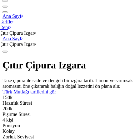
Ana Sayfa
Tarifler
Deniz
Çıtır Çipura Izgara
Ana Sayfa
Çıtır Çipura Izgara
Çıtır Çipura Izgara
Taze çipura ile sade ve dengeli bir ızgara tarifi. Limon ve sarımsak
aromasını öne çıkararak balığın doğal lezzetini ön plana alır.
Türk Mutfağı
tariflerini gör
15
dk
Hazırlık Süresi
20
dk
Pişirme Süresi
4
kişi
Porsiyon
Kolay
Zorluk Seviyesi