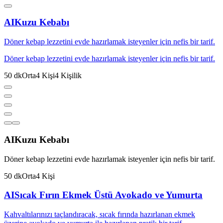
AI
Kuzu Kebabı
Döner kebap lezzetini evde hazırlamak isteyenler için nefis bir tarif.
Döner kebap lezzetini evde hazırlamak isteyenler için nefis bir tarif.
50
dk
Orta
4
Kişi
4
Kişilik
AI
Kuzu Kebabı
Döner kebap lezzetini evde hazırlamak isteyenler için nefis bir tarif.
50
dk
Orta
4
Kişi
AI
Sıcak Fırın Ekmek Üstü Avokado ve Yumurta
Kahvaltılarınızı taçlandıracak, sıcak fırında hazırlanan ekmek