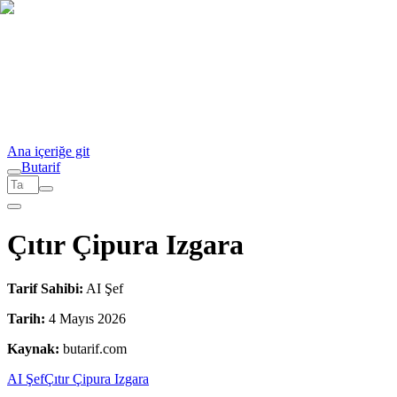
Ana içeriğe git
But
a
r
i
f
Çıtır Çipura Izgara
Tarif Sahibi:
AI Şef
Tarih:
4 Mayıs 2026
Kaynak:
butarif.com
AI Şef
Çıtır Çipura Izgara