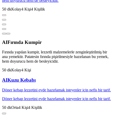
hem doyurucu hem de besleyicidir.
50
dk
Kolay
4
Kişi
4
Kişilik
AI
Fırında Kumpir
Fırında yapılan kumpir, lezzetli malzemelerle zenginleştirilmiş bir
ana yemektir. Patatesin fırında pişirilmesiyle hazırlanan bu yemek,
hem doyurucu hem de besleyicidir.
50
dk
Kolay
4
Kişi
AI
Kuzu Kebabı
Döner kebap lezzetini evde hazırlamak isteyenler için nefis bir tarif.
Döner kebap lezzetini evde hazırlamak isteyenler için nefis bir tarif.
50
dk
Orta
4
Kişi
4
Kişilik