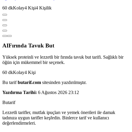
60
dk
Kolay
4
Kişi
4
Kişilik
AI
Fırında Tavuk But
Yüksek proteinli ve lezzetli bir fırında tavuk but tarifi. Sağlıklı bir
öğün için mükemmel bir seçenek.
60
dk
Kolay
4
Kişi
Bu tarif
butarif.com
sitesinden yazdırılmıştır.
Yazdırma Tarihi:
6 Ağustos 2026 23:12
But
a
r
i
f
Lezzetli tarifler, mutfak ipuçları ve yemek önerileri ile damak
tadınıza uygun tarifler keşfedin. Binlerce tarif ve kullanıcı
değerlendirmeleri.