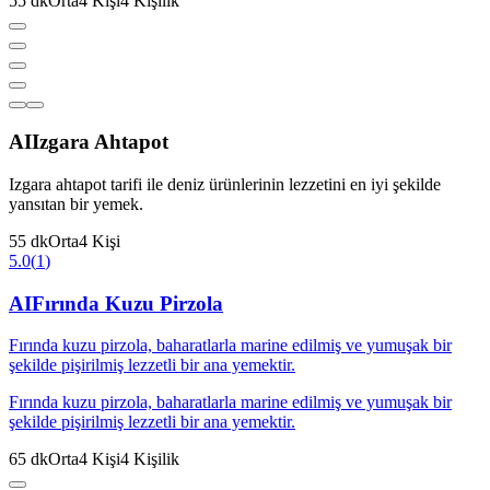
55
dk
Orta
4
Kişi
4
Kişilik
AI
Izgara Ahtapot
Izgara ahtapot tarifi ile deniz ürünlerinin lezzetini en iyi şekilde
yansıtan bir yemek.
55
dk
Orta
4
Kişi
5.0
(
1
)
AI
Fırında Kuzu Pirzola
Fırında kuzu pirzola, baharatlarla marine edilmiş ve yumuşak bir
şekilde pişirilmiş lezzetli bir ana yemektir.
Fırında kuzu pirzola, baharatlarla marine edilmiş ve yumuşak bir
şekilde pişirilmiş lezzetli bir ana yemektir.
65
dk
Orta
4
Kişi
4
Kişilik