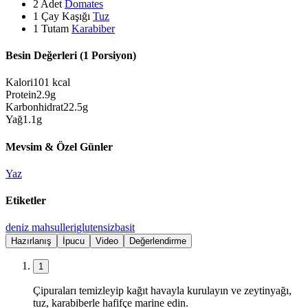
2
Adet
Domates
1
Çay Kaşığı
Tuz
1
Tutam
Karabiber
Besin Değerleri (1 Porsiyon)
Kalori
101
kcal
Protein
2.9
g
Karbonhidrat
22.5
g
Yağ
1.1
g
Mevsim & Özel Günler
Yaz
Etiketler
deniz mahsulleri
glutensiz
basit
Hazırlanış
İpucu
Video
Değerlendirme
1
Çipuraları temizleyip kağıt havayla kurulayın ve zeytinyağı,
tuz, karabiberle hafifçe marine edin.