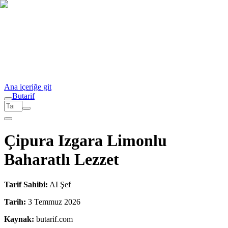
Ana içeriğe git
But
a
r
i
f
Çipura Izgara Limonlu
Baharatlı Lezzet
Tarif Sahibi:
AI Şef
Tarih:
3 Temmuz 2026
Kaynak:
butarif.com