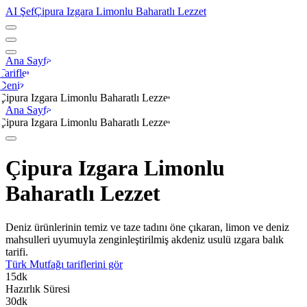
AI Şef
Çipura Izgara Limonlu Baharatlı Lezzet
Ana Sayfa
Tarifler
Deniz
Çipura Izgara Limonlu Baharatlı Lezzet
Ana Sayfa
Çipura Izgara Limonlu Baharatlı Lezzet
Çipura Izgara Limonlu
Baharatlı Lezzet
Deniz ürünlerinin temiz ve taze tadını öne çıkaran, limon ve deniz
mahsulleri uyumuyla zenginleştirilmiş akdeniz usulü ızgara balık
tarifi.
Türk Mutfağı
tariflerini gör
15
dk
Hazırlık Süresi
30
dk