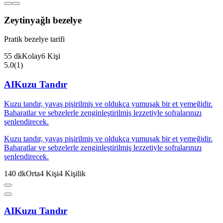
Zeytinyağlı bezelye
Pratik bezelye tarifi
55
dk
Kolay
6
Kişi
5.0
(
1
)
AI
Kuzu Tandır
Kuzu tandır, yavaş pişirilmiş ve oldukça yumuşak bir et yemeğidir.
Baharatlar ve sebzelerle zenginleştirilmiş lezzetiyle sofralarınızı
şenlendirecek.
Kuzu tandır, yavaş pişirilmiş ve oldukça yumuşak bir et yemeğidir.
Baharatlar ve sebzelerle zenginleştirilmiş lezzetiyle sofralarınızı
şenlendirecek.
140
dk
Orta
4
Kişi
4
Kişilik
AI
Kuzu Tandır