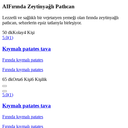
AI
Fırında Zeytinyağlı Patlıcan
Lezzetli ve sağlıklı bir vejetaryen yemeği olan fırında zeytinyağlı
patlıcan, sebzelerin eşsiz tatlarıyla birleşiyor.
50
dk
Kolay
4
Kişi
5.0
(
1
)
Kıymalı patates tava
Fırında kıymalı patates
Fırında kıymalı patates
65
dk
Orta
6
Kişi
6
Kişilik
5.0
(
1
)
Kıymalı patates tava
Fırında kıymalı patates
Fırında kıymalı patates