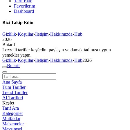
Tarif Ekle
Favorilerim
Dashboard
Bizi Takip Edin
Gizlilik
•
Koşullar
•
İletişim
•
Hakkımızda
•
Hub
2026
But
a
r
i
f
Lezzetli tarifler keşfedin, paylaşın ve damak tadınıza uygun
yemekler yapın
Gizlilik
•
Koşullar
•
İletişim
•
Hakkımızda
•
Hub
2026
But
a
r
i
f
Ana Sayfa
Tüm Tarifler
Trend Tarifler
AI Tarifleri
Keşfet
Tarif Ara
Kategoriler
Mutfaklar
Malzemeler
Mevsimsel