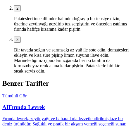
2
Patatesleri ince dilimler halinde doğrayıp bir tepsiye dizin,
üzerine zeytinyağı gezdirip tuz serpiştirin ve önceden ısıtılmış
fırında hafifçe kızarana kadar pişirin.
3
Bir tavada soğan ve sarımsağı az yağ ile sote edin, domatesleri
ekleyin ve kısa süre pişirip limon suyunu ilave edin.
Marinelediğiniz çipuraları ızgarada her iki tarafını da
kırmızı/beyaz renk alana kadar pişirin. Patateslerle birlikte
sıcak servis edin.
Benzer Tarifler
Tümünü Gör
AI
Fırında Levrek
Fırında levrek, zeytinyağı ve baharatlarla lezzetlendirilmiş taze bir
deniz ürünüdür. Sağlıklı ve pratik bir akşam yemeği seçeneği sunar.