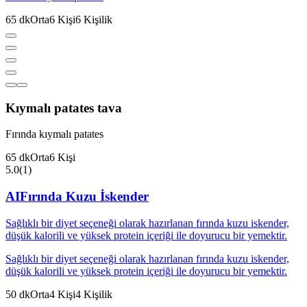
65
dk
Orta
6
Kişi
6
Kişilik
Kıymalı patates tava
Fırında kıymalı patates
65
dk
Orta
6
Kişi
5.0
(
1
)
AI
Fırında Kuzu İskender
Sağlıklı bir diyet seçeneği olarak hazırlanan fırında kuzu iskender,
düşük kalorili ve yüksek protein içeriği ile doyurucu bir yemektir.
Sağlıklı bir diyet seçeneği olarak hazırlanan fırında kuzu iskender,
düşük kalorili ve yüksek protein içeriği ile doyurucu bir yemektir.
50
dk
Orta
4
Kişi
4
Kişilik