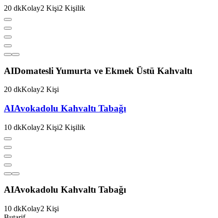
20
dk
Kolay
2
Kişi
2
Kişilik
AI
Domatesli Yumurta ve Ekmek Üstü Kahvaltı
20
dk
Kolay
2
Kişi
AI
Avokadolu Kahvaltı Tabağı
10
dk
Kolay
2
Kişi
2
Kişilik
AI
Avokadolu Kahvaltı Tabağı
10
dk
Kolay
2
Kişi
But
a
r
i
f