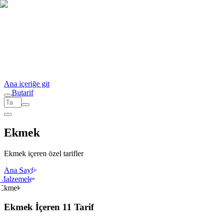
Ana içeriğe git
But
a
r
i
f
Ekmek
Ekmek içeren özel tarifler
Ana Sayfa
Malzemeler
Ekmek
Ekmek İçeren 11 Tarif