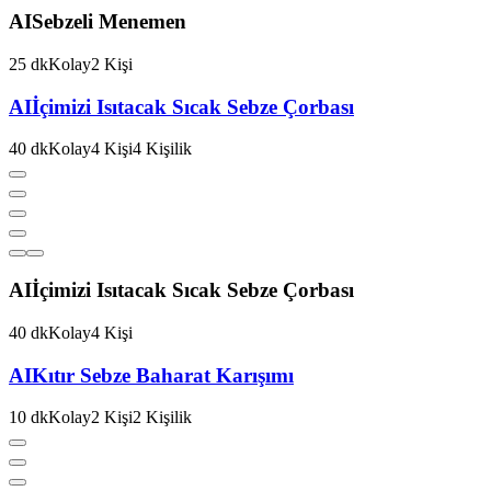
AI
Sebzeli Menemen
25
dk
Kolay
2
Kişi
AI
İçimizi Isıtacak Sıcak Sebze Çorbası
40
dk
Kolay
4
Kişi
4
Kişilik
AI
İçimizi Isıtacak Sıcak Sebze Çorbası
40
dk
Kolay
4
Kişi
AI
Kıtır Sebze Baharat Karışımı
10
dk
Kolay
2
Kişi
2
Kişilik