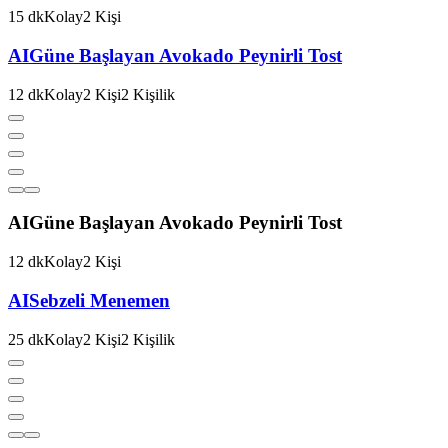
15
dk
Kolay
2
Kişi
AI
Güne Başlayan Avokado Peynirli Tost
12
dk
Kolay
2
Kişi
2
Kişilik
AI
Güne Başlayan Avokado Peynirli Tost
12
dk
Kolay
2
Kişi
AI
Sebzeli Menemen
25
dk
Kolay
2
Kişi
2
Kişilik