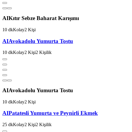
AI
Kıtır Sebze Baharat Karışımı
10
dk
Kolay
2
Kişi
AI
Avokadolu Yumurta Tostu
10
dk
Kolay
2
Kişi
2
Kişilik
AI
Avokadolu Yumurta Tostu
10
dk
Kolay
2
Kişi
AI
Patatesli Yumurta ve Peynirli Ekmek
25
dk
Kolay
2
Kişi
2
Kişilik