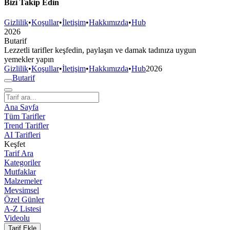
Bizi Takip Edin
Gizlilik
•
Koşullar
•
İletişim
•
Hakkımızda
•
Hub
2026
But
a
r
i
f
Lezzetli tarifler keşfedin, paylaşın ve damak tadınıza uygun
yemekler yapın
Gizlilik
•
Koşullar
•
İletişim
•
Hakkımızda
•
Hub
2026
But
a
r
i
f
Ana Sayfa
Tüm Tarifler
Trend Tarifler
AI Tarifleri
Keşfet
Tarif Ara
Kategoriler
Mutfaklar
Malzemeler
Mevsimsel
Özel Günler
A-Z Listesi
Videolu
Tarif Ekle