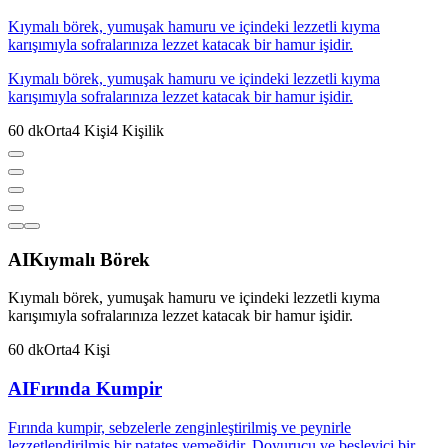
Kıymalı börek, yumuşak hamuru ve içindeki lezzetli kıyma
karışımıyla sofralarınıza lezzet katacak bir hamur işidir.
Kıymalı börek, yumuşak hamuru ve içindeki lezzetli kıyma
karışımıyla sofralarınıza lezzet katacak bir hamur işidir.
60
dk
Orta
4
Kişi
4
Kişilik
AI
Kıymalı Börek
Kıymalı börek, yumuşak hamuru ve içindeki lezzetli kıyma
karışımıyla sofralarınıza lezzet katacak bir hamur işidir.
60
dk
Orta
4
Kişi
AI
Fırında Kumpir
Fırında kumpir, sebzelerle zenginleştirilmiş ve peynirle
lezzetlendirilmiş bir patates yemeğidir. Doyurucu ve besleyici bir