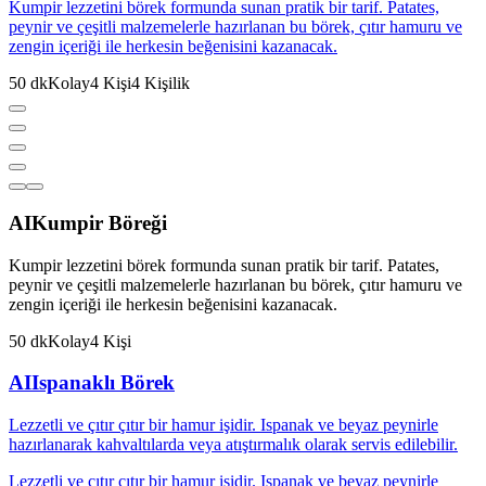
Kumpir lezzetini börek formunda sunan pratik bir tarif. Patates,
peynir ve çeşitli malzemelerle hazırlanan bu börek, çıtır hamuru ve
zengin içeriği ile herkesin beğenisini kazanacak.
50
dk
Kolay
4
Kişi
4
Kişilik
AI
Kumpir Böreği
Kumpir lezzetini börek formunda sunan pratik bir tarif. Patates,
peynir ve çeşitli malzemelerle hazırlanan bu börek, çıtır hamuru ve
zengin içeriği ile herkesin beğenisini kazanacak.
50
dk
Kolay
4
Kişi
AI
Ispanaklı Börek
Lezzetli ve çıtır çıtır bir hamur işidir. Ispanak ve beyaz peynirle
hazırlanarak kahvaltılarda veya atıştırmalık olarak servis edilebilir.
Lezzetli ve çıtır çıtır bir hamur işidir. Ispanak ve beyaz peynirle