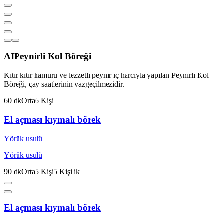
AI
Peynirli Kol Böreği
Kıtır kıtır hamuru ve lezzetli peynir iç harcıyla yapılan Peynirli Kol
Böreği, çay saatlerinin vazgeçilmezidir.
60
dk
Orta
6
Kişi
El açması kıymalı börek
Yörük usulü
Yörük usulü
90
dk
Orta
5
Kişi
5
Kişilik
El açması kıymalı börek