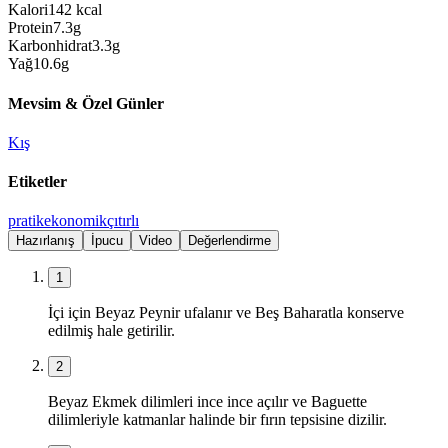
Kalori
142
kcal
Protein
7.3
g
Karbonhidrat
3.3
g
Yağ
10.6
g
Mevsim & Özel Günler
Kış
Etiketler
pratik
ekonomik
çıtırlı
Hazırlanış
İpucu
Video
Değerlendirme
1
İçi için Beyaz Peynir ufalanır ve Beş Baharatla konserve
edilmiş hale getirilir.
2
Beyaz Ekmek dilimleri ince ince açılır ve Baguette
dilimleriyle katmanlar halinde bir fırın tepsisine dizilir.