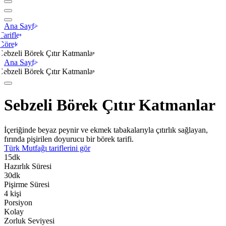
Ana Sayfa
Tarifler
Börek
Sebzeli Börek Çıtır Katmanlar
Ana Sayfa
Sebzeli Börek Çıtır Katmanlar
Sebzeli Börek Çıtır Katmanlar
İçeriğinde beyaz peynir ve ekmek tabakalarıyla çıtırlık sağlayan,
fırında pişirilen doyurucu bir börek tarifi.
Türk Mutfağı
tariflerini gör
15
dk
Hazırlık Süresi
30
dk
Pişirme Süresi
4
kişi
Porsiyon
Kolay
Zorluk Seviyesi