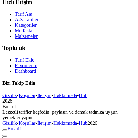
Hızlı Erişim
Tarif Ara
A-Z Tarifler
Kategoriler
Mutfaklar
Malzemeler
Topluluk
Tarif Ekle
Favorilerim
Dashboard
Bizi Takip Edin
Gizlilik
•
Koşullar
•
İletişim
•
Hakkımızda
•
Hub
2026
But
a
r
i
f
Lezzetli tarifler keşfedin, paylaşın ve damak tadınıza uygun
yemekler yapın
Gizlilik
•
Koşullar
•
İletişim
•
Hakkımızda
•
Hub
2026
But
a
r
i
f