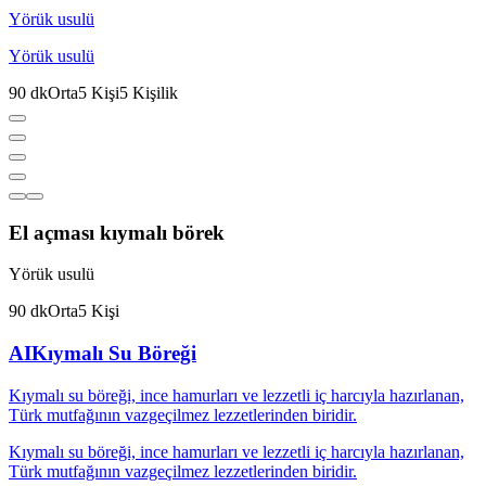
Yörük usulü
Yörük usulü
90
dk
Orta
5
Kişi
5
Kişilik
El açması kıymalı börek
Yörük usulü
90
dk
Orta
5
Kişi
AI
Kıymalı Su Böreği
Kıymalı su böreği, ince hamurları ve lezzetli iç harcıyla hazırlanan,
Türk mutfağının vazgeçilmez lezzetlerinden biridir.
Kıymalı su böreği, ince hamurları ve lezzetli iç harcıyla hazırlanan,
Türk mutfağının vazgeçilmez lezzetlerinden biridir.