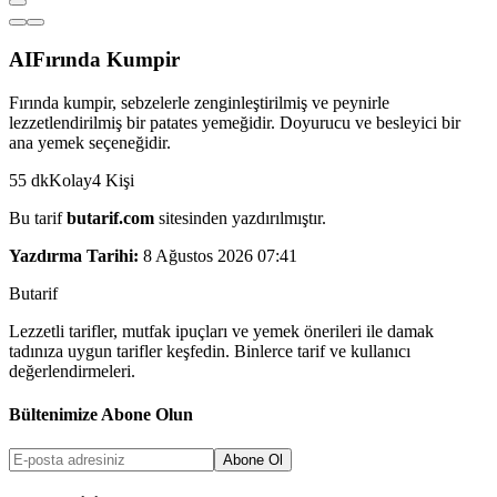
AI
Fırında Kumpir
Fırında kumpir, sebzelerle zenginleştirilmiş ve peynirle
lezzetlendirilmiş bir patates yemeğidir. Doyurucu ve besleyici bir
ana yemek seçeneğidir.
55
dk
Kolay
4
Kişi
Bu tarif
butarif.com
sitesinden yazdırılmıştır.
Yazdırma Tarihi:
8 Ağustos 2026 07:41
But
a
r
i
f
Lezzetli tarifler, mutfak ipuçları ve yemek önerileri ile damak
tadınıza uygun tarifler keşfedin. Binlerce tarif ve kullanıcı
değerlendirmeleri.
Bültenimize Abone Olun
Abone Ol