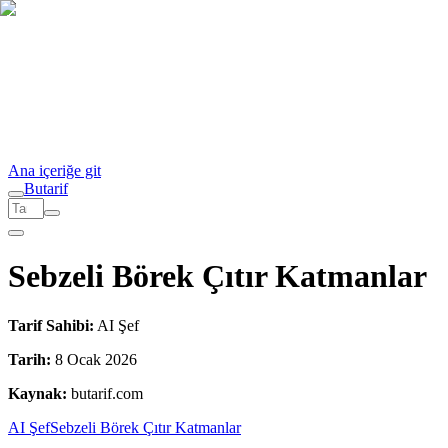
Ana içeriğe git
But
a
r
i
f
Sebzeli Börek Çıtır Katmanlar
Tarif Sahibi:
AI Şef
Tarih:
8 Ocak 2026
Kaynak:
butarif.com
AI Şef
Sebzeli Börek Çıtır Katmanlar