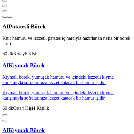
AI
Patatesli Börek
Kıtır hamuru ve lezzetli patates iç harcıyla hazırlanan nefis bir börek
tarifi.
60
dk
Kolay
6
Kişi
AI
Kıymalı Börek
Kıymalı börek, yumuşak hamuru ve içindeki lezzetli kıyma
karışımıyla sofralarınıza lezzet katacak bir hamur işidir.
Kıymalı börek, yumuşak hamuru ve içindeki lezzetli kıyma
karışımıyla sofralarınıza lezzet katacak bir hamur işidir.
60
dk
Orta
4
Kişi
4
Kişilik
AI
Kıymalı Börek