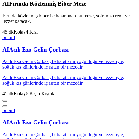
AI
Fırında Közlenmiş Biber Meze
Fırında közlenmiş biber ile hazırlanan bu meze, sofranıza renk ve
lezzet katacak.
45
dk
Kolay
4
Kişi
butarif
AI
Acılı Ezo Gelin Çorbası
Acılı Ezo Gelin Çorbası, baharatların yoğunluğu ve lezzetiyle,
soğuk kış günlerinde iç ısıtan bir mezedir.
Acılı Ezo Gelin Çorbası, baharatların yoğunluğu ve lezzetiyle,
soğuk kış günlerinde iç ısıtan bir mezedir.
45
dk
Kolay
6
Kişi
6
Kişilik
butarif
AI
Acılı Ezo Gelin Çorbası
Acılı Ezo Gelin Çorbası, baharatların yoğunluğu ve lezzetiyle,