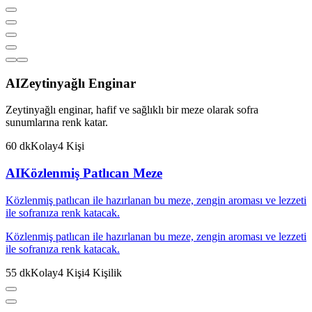
AI
Zeytinyağlı Enginar
Zeytinyağlı enginar, hafif ve sağlıklı bir meze olarak sofra
sunumlarına renk katar.
60
dk
Kolay
4
Kişi
AI
Közlenmiş Patlıcan Meze
Közlenmiş patlıcan ile hazırlanan bu meze, zengin aroması ve lezzeti
ile sofranıza renk katacak.
Közlenmiş patlıcan ile hazırlanan bu meze, zengin aroması ve lezzeti
ile sofranıza renk katacak.
55
dk
Kolay
4
Kişi
4
Kişilik