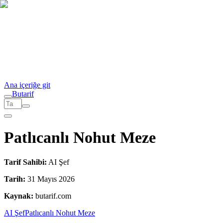
Ana içeriğe git
But
a
r
i
f
Patlıcanlı Nohut Meze
Tarif Sahibi:
AI Şef
Tarih:
31 Mayıs 2026
Kaynak:
butarif.com
AI Şef
Patlıcanlı Nohut Meze