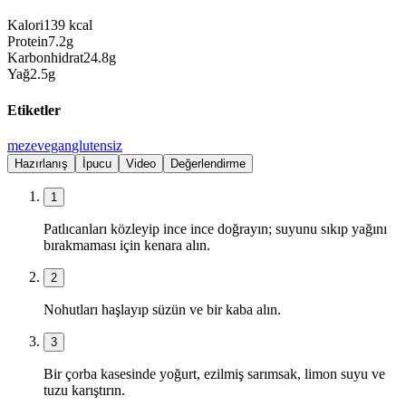
Kalori
139
kcal
Protein
7.2
g
Karbonhidrat
24.8
g
Yağ
2.5
g
Etiketler
meze
vegan
glutensiz
Hazırlanış
İpucu
Video
Değerlendirme
1
Patlıcanları közleyip ince ince doğrayın; suyunu sıkıp yağını
bırakmaması için kenara alın.
2
Nohutları haşlayıp süzün ve bir kaba alın.
3
Bir çorba kasesinde yoğurt, ezilmiş sarımsak, limon suyu ve
tuzu karıştırın.