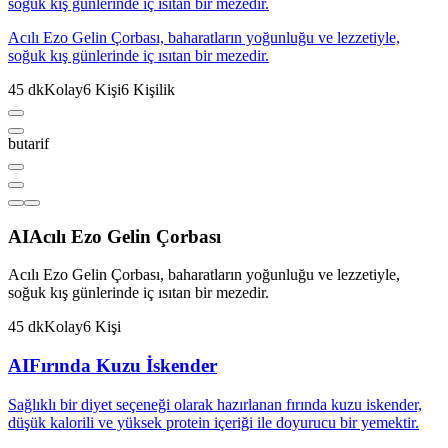
soğuk kış günlerinde iç ısıtan bir mezedir.
Acılı Ezo Gelin Çorbası, baharatların yoğunluğu ve lezzetiyle,
soğuk kış günlerinde iç ısıtan bir mezedir.
45
dk
Kolay
6
Kişi
6
Kişilik
butarif
AI
Acılı Ezo Gelin Çorbası
Acılı Ezo Gelin Çorbası, baharatların yoğunluğu ve lezzetiyle,
soğuk kış günlerinde iç ısıtan bir mezedir.
45
dk
Kolay
6
Kişi
AI
Fırında Kuzu İskender
Sağlıklı bir diyet seçeneği olarak hazırlanan fırında kuzu iskender,
düşük kalorili ve yüksek protein içeriği ile doyurucu bir yemektir.