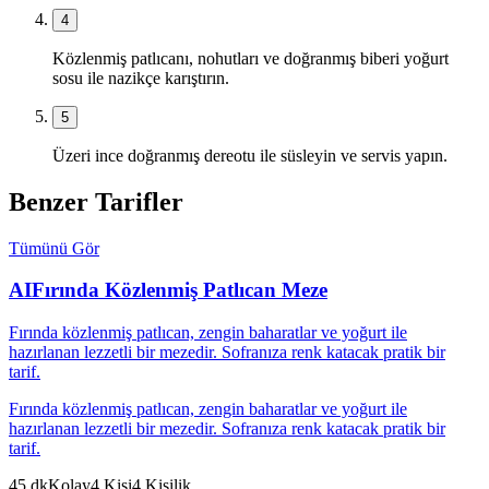
4
Közlenmiş patlıcanı, nohutları ve doğranmış biberi yoğurt
sosu ile nazikçe karıştırın.
5
Üzeri ince doğranmış dereotu ile süsleyin ve servis yapın.
Benzer Tarifler
Tümünü Gör
AI
Fırında Közlenmiş Patlıcan Meze
Fırında közlenmiş patlıcan, zengin baharatlar ve yoğurt ile
hazırlanan lezzetli bir mezedir. Sofranıza renk katacak pratik bir
tarif.
Fırında közlenmiş patlıcan, zengin baharatlar ve yoğurt ile
hazırlanan lezzetli bir mezedir. Sofranıza renk katacak pratik bir
tarif.
45
dk
Kolay
4
Kişi
4
Kişilik