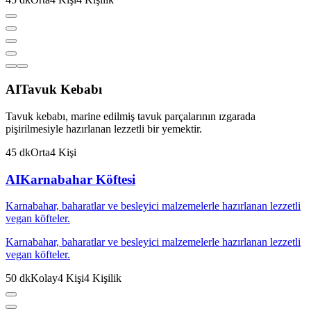
AI
Tavuk Kebabı
Tavuk kebabı, marine edilmiş tavuk parçalarının ızgarada
pişirilmesiyle hazırlanan lezzetli bir yemektir.
45
dk
Orta
4
Kişi
AI
Karnabahar Köftesi
Karnabahar, baharatlar ve besleyici malzemelerle hazırlanan lezzetli
vegan köfteler.
Karnabahar, baharatlar ve besleyici malzemelerle hazırlanan lezzetli
vegan köfteler.
50
dk
Kolay
4
Kişi
4
Kişilik