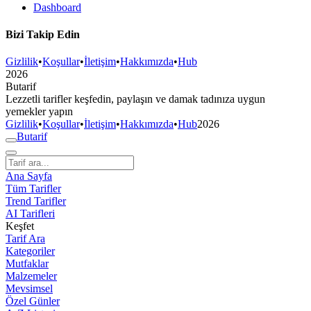
Dashboard
Bizi Takip Edin
Gizlilik
•
Koşullar
•
İletişim
•
Hakkımızda
•
Hub
2026
But
a
r
i
f
Lezzetli tarifler keşfedin, paylaşın ve damak tadınıza uygun
yemekler yapın
Gizlilik
•
Koşullar
•
İletişim
•
Hakkımızda
•
Hub
2026
But
a
r
i
f
Ana Sayfa
Tüm Tarifler
Trend Tarifler
AI Tarifleri
Keşfet
Tarif Ara
Kategoriler
Mutfaklar
Malzemeler
Mevsimsel
Özel Günler