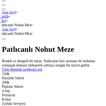
Ana Sayfa
Tarifler
Meze
Patlıcanlı Nohut Meze
Ana Sayfa
Patlıcanlı Nohut Meze
Patlıcanlı Nohut Meze
Renkli ve dengeli bir meze. Patlıcanın köz aroması ile nohutun
yumuşak dokusu birleşerek sofraya zengin bir lezzet getirir.
Türk Mutfağı
tariflerini gör
15
dk
Hazırlık Süresi
20
dk
Pişirme Süresi
4
kişi
Porsiyon
Kolay
Zorluk Seviyesi