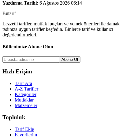
Yazdırma Tarihi:
6 Ağustos 2026 06:14
But
a
r
i
f
Lezzetli tarifler, mutfak ipuçları ve yemek önerileri ile damak
tadınıza uygun tarifler keşfedin. Binlerce tarif ve kullanıcı
değerlendirmeleri.
Bültenimize Abone Olun
Abone Ol
Hızlı Erişim
Tarif Ara
A-Z Tarifler
Kategoriler
Mutfaklar
Malzemeler
Topluluk
Tarif Ekle
Favorilerim