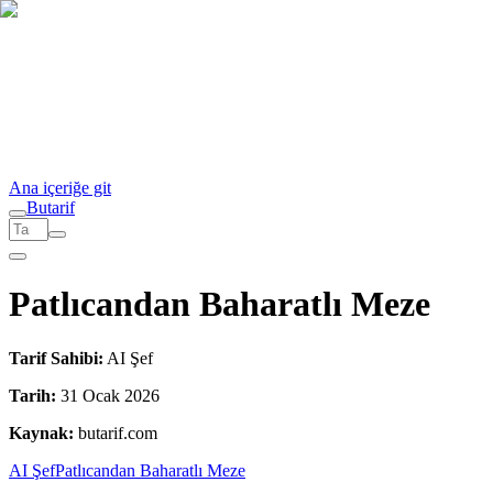
Ana içeriğe git
But
a
r
i
f
Patlıcandan Baharatlı Meze
Tarif Sahibi:
AI Şef
Tarih:
31 Ocak 2026
Kaynak:
butarif.com
AI Şef
Patlıcandan Baharatlı Meze