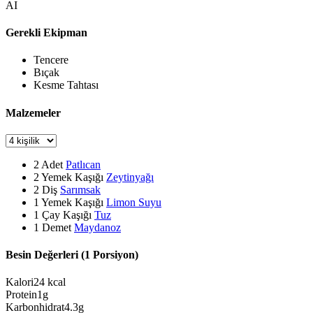
AI
Gerekli Ekipman
Tencere
Bıçak
Kesme Tahtası
Malzemeler
2
Adet
Patlıcan
2
Yemek Kaşığı
Zeytinyağı
2
Diş
Sarımsak
1
Yemek Kaşığı
Limon Suyu
1
Çay Kaşığı
Tuz
1
Demet
Maydanoz
Besin Değerleri (1 Porsiyon)
Kalori
24
kcal
Protein
1
g
Karbonhidrat
4.3
g