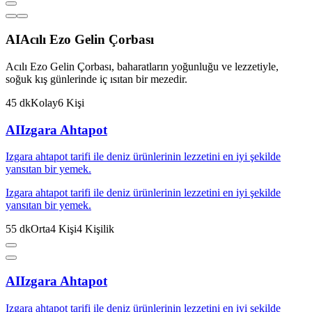
AI
Acılı Ezo Gelin Çorbası
Acılı Ezo Gelin Çorbası, baharatların yoğunluğu ve lezzetiyle,
soğuk kış günlerinde iç ısıtan bir mezedir.
45
dk
Kolay
6
Kişi
AI
Izgara Ahtapot
Izgara ahtapot tarifi ile deniz ürünlerinin lezzetini en iyi şekilde
yansıtan bir yemek.
Izgara ahtapot tarifi ile deniz ürünlerinin lezzetini en iyi şekilde
yansıtan bir yemek.
55
dk
Orta
4
Kişi
4
Kişilik
AI
Izgara Ahtapot
Izgara ahtapot tarifi ile deniz ürünlerinin lezzetini en iyi şekilde