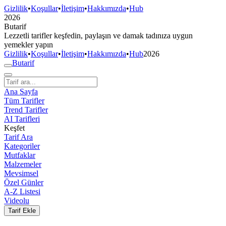
Gizlilik
•
Koşullar
•
İletişim
•
Hakkımızda
•
Hub
2026
But
a
r
i
f
Lezzetli tarifler keşfedin, paylaşın ve damak tadınıza uygun
yemekler yapın
Gizlilik
•
Koşullar
•
İletişim
•
Hakkımızda
•
Hub
2026
But
a
r
i
f
Ana Sayfa
Tüm Tarifler
Trend Tarifler
AI Tarifleri
Keşfet
Tarif Ara
Kategoriler
Mutfaklar
Malzemeler
Mevsimsel
Özel Günler
A-Z Listesi
Videolu
Tarif Ekle