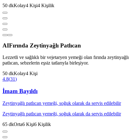
50
dk
Kolay
4
Kişi
4
Kişilik
AI
Fırında Zeytinyağlı Patlıcan
Lezzetli ve sağlıklı bir vejetaryen yemeği olan fırında zeytinyağlı
patlıcan, sebzelerin eşsiz tatlarıyla birleşiyor.
50
dk
Kolay
4
Kişi
4.8
(
31
)
İmam Bayıldı
Zeytinyağlı patlıcan yemeği, soğuk olarak da servis edilebilir
Zeytinyağlı patlıcan yemeği, soğuk olarak da servis edilebilir
65
dk
Orta
6
Kişi
6
Kişilik