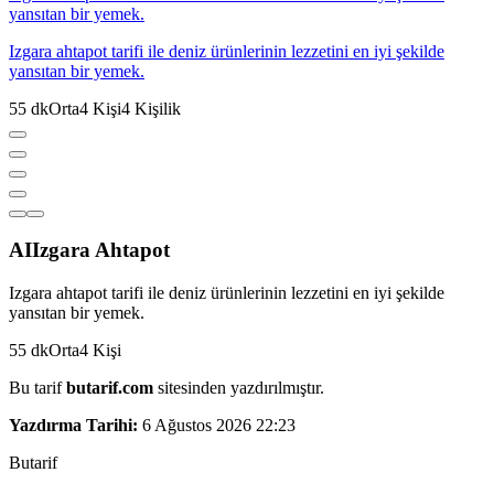
yansıtan bir yemek.
Izgara ahtapot tarifi ile deniz ürünlerinin lezzetini en iyi şekilde
yansıtan bir yemek.
55
dk
Orta
4
Kişi
4
Kişilik
AI
Izgara Ahtapot
Izgara ahtapot tarifi ile deniz ürünlerinin lezzetini en iyi şekilde
yansıtan bir yemek.
55
dk
Orta
4
Kişi
Bu tarif
butarif.com
sitesinden yazdırılmıştır.
Yazdırma Tarihi:
6 Ağustos 2026 22:23
But
a
r
i
f