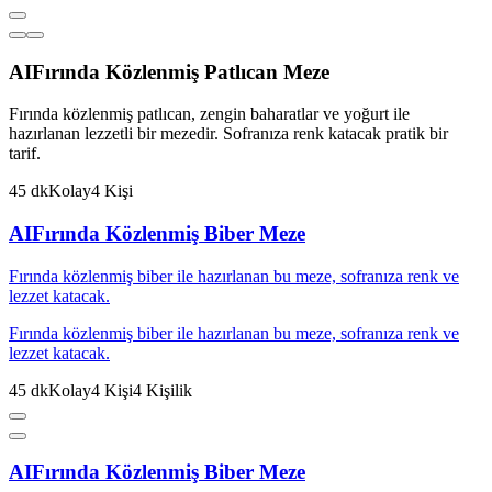
AI
Fırında Közlenmiş Patlıcan Meze
Fırında közlenmiş patlıcan, zengin baharatlar ve yoğurt ile
hazırlanan lezzetli bir mezedir. Sofranıza renk katacak pratik bir
tarif.
45
dk
Kolay
4
Kişi
AI
Fırında Közlenmiş Biber Meze
Fırında közlenmiş biber ile hazırlanan bu meze, sofranıza renk ve
lezzet katacak.
Fırında közlenmiş biber ile hazırlanan bu meze, sofranıza renk ve
lezzet katacak.
45
dk
Kolay
4
Kişi
4
Kişilik
AI
Fırında Közlenmiş Biber Meze