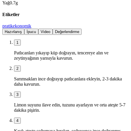
Yağ
0.7
g
Etiketler
pratik
ekonomik
Hazırlanış
İpucu
Video
Değerlendirme
1
Patlıcanları yıkayıp küp doğrayın, tencereye alın ve
zeytinyağının yarısıyla kavurun.
2
Sarımsakları ince doğrayıp patlıcanlara ekleyin, 2-3 dakika
daha kavurun.
3
Limon suyunu ilave edin, tuzunu ayarlayın ve orta ateşte 5-7
dakika pişirin.
4
Kısık ateşte soğumaya bırakın, soğuyunca ince doğranmış