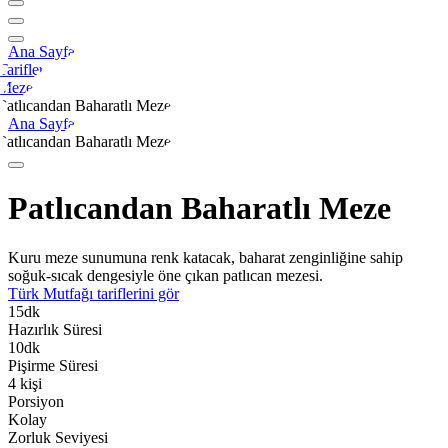
Ana Sayfa
Tarifler
Meze
Patlıcandan Baharatlı Meze
Ana Sayfa
Patlıcandan Baharatlı Meze
Patlıcandan Baharatlı Meze
Kuru meze sunumuna renk katacak, baharat zenginliğine sahip
soğuk-sıcak dengesiyle öne çıkan patlıcan mezesi.
Türk Mutfağı
tariflerini gör
15
dk
Hazırlık Süresi
10
dk
Pişirme Süresi
4
kişi
Porsiyon
Kolay
Zorluk Seviyesi