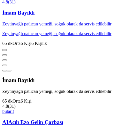
4.8
(
31
)
İmam Bayıldı
Zeytinyağlı patlıcan yemeği, soğuk olarak da servis edilebilir
Zeytinyağlı patlıcan yemeği, soğuk olarak da servis edilebilir
65
dk
Orta
6
Kişi
6
Kişilik
İmam Bayıldı
Zeytinyağlı patlıcan yemeği, soğuk olarak da servis edilebilir
65
dk
Orta
6
Kişi
4.8
(
31
)
butarif
AI
Acılı Ezo Gelin Çorbası