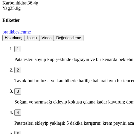
Karbonhidrat
36.4
g
Yağ
25.8
g
Etiketler
pratik
beslenme
Hazırlanış
İpucu
Video
Değerlendirme
1
Patatesleri soyup küp şeklinde doğrayın ve bir kenarda bekletin
2
Tavuk butları tuzla ve karabiberle hafifçe baharatlayıp bir tenc
3
Soğanı ve sarımsağı ekleyip kokusu çıkana kadar kavurun; domat
4
Patatesleri ekleyip yaklaşık 5 dakika karıştırın; krem peyniri az
5