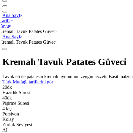
Ana Sayfa
Tarifler
Tavuk
Kremalı Tavuk Patates Güveci
Ana Sayfa
Kremalı Tavuk Patates Güveci
Kremalı Tavuk Patates Güveci
Tavuk eti ile patatesin kremalı uyumunun zengin lezzeti. Basit malzem
Türk Mutfağı
tariflerini gör
20
dk
Hazırlık Süresi
40
dk
Pişirme Süresi
4
kişi
Porsiyon
Kolay
Zorluk Seviyesi
AI