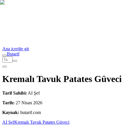
Ana içeriğe git
But
a
r
i
f
Kremalı Tavuk Patates Güveci
Tarif Sahibi:
AI Şef
Tarih:
27 Nisan 2026
Kaynak:
butarif.com
AI Şef
Kremalı Tavuk Patates Güveci