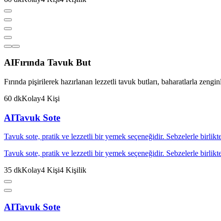
AI
Fırında Tavuk But
Fırında pişirilerek hazırlanan lezzetli tavuk butları, baharatlarla zenginle
60
dk
Kolay
4
Kişi
AI
Tavuk Sote
Tavuk sote, pratik ve lezzetli bir yemek seçeneğidir. Sebzelerle birlik
Tavuk sote, pratik ve lezzetli bir yemek seçeneğidir. Sebzelerle birlik
35
dk
Kolay
4
Kişi
4
Kişilik
AI
Tavuk Sote