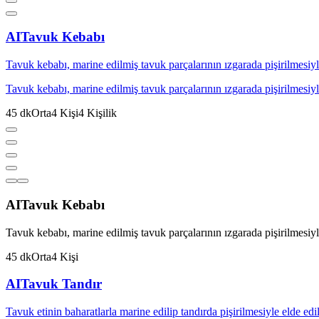
AI
Tavuk Kebabı
Tavuk kebabı, marine edilmiş tavuk parçalarının ızgarada pişirilmesiyle
Tavuk kebabı, marine edilmiş tavuk parçalarının ızgarada pişirilmesiyle
45
dk
Orta
4
Kişi
4
Kişilik
AI
Tavuk Kebabı
Tavuk kebabı, marine edilmiş tavuk parçalarının ızgarada pişirilmesiyle
45
dk
Orta
4
Kişi
AI
Tavuk Tandır
Tavuk etinin baharatlarla marine edilip tandırda pişirilmesiyle elde edil