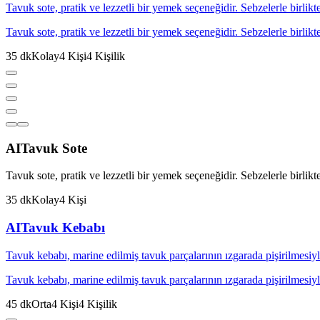
Tavuk sote, pratik ve lezzetli bir yemek seçeneğidir. Sebzelerle birlik
Tavuk sote, pratik ve lezzetli bir yemek seçeneğidir. Sebzelerle birlik
35
dk
Kolay
4
Kişi
4
Kişilik
AI
Tavuk Sote
Tavuk sote, pratik ve lezzetli bir yemek seçeneğidir. Sebzelerle birlik
35
dk
Kolay
4
Kişi
AI
Tavuk Kebabı
Tavuk kebabı, marine edilmiş tavuk parçalarının ızgarada pişirilmesiyle
Tavuk kebabı, marine edilmiş tavuk parçalarının ızgarada pişirilmesiyle
45
dk
Orta
4
Kişi
4
Kişilik