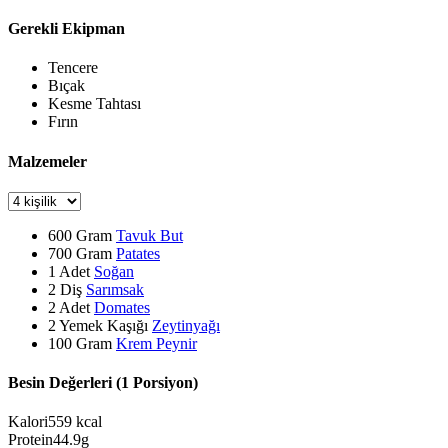
Gerekli Ekipman
Tencere
Bıçak
Kesme Tahtası
Fırın
Malzemeler
600
Gram
Tavuk But
700
Gram
Patates
1
Adet
Soğan
2
Diş
Sarımsak
2
Adet
Domates
2
Yemek Kaşığı
Zeytinyağı
100
Gram
Krem Peynir
Besin Değerleri (1 Porsiyon)
Kalori
559
kcal
Protein
44.9
g