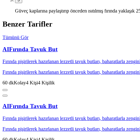
Güveç kaplarına paylaştırıp önceden ısıtılmış fırında yaklaşık 25
Benzer Tarifler
Tümünü Gör
AI
Fırında Tavuk But
Fırında pişirilerek hazırlanan lezzetli tavuk butları, baharatlarla zenginle
Fırında pişirilerek hazırlanan lezzetli tavuk butları, baharatlarla zenginle
60
dk
Kolay
4
Kişi
4
Kişilik
AI
Fırında Tavuk But
Fırında pişirilerek hazırlanan lezzetli tavuk butları, baharatlarla zenginle
Fırında pişirilerek hazırlanan lezzetli tavuk butları, baharatlarla zenginle
60
dk
Kolay
4
Kişi
4
Kişilik