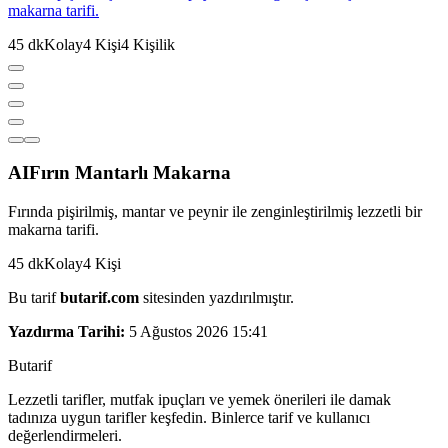
makarna tarifi.
45
dk
Kolay
4
Kişi
4
Kişilik
AI
Fırın Mantarlı Makarna
Fırında pişirilmiş, mantar ve peynir ile zenginleştirilmiş lezzetli bir
makarna tarifi.
45
dk
Kolay
4
Kişi
Bu tarif
butarif.com
sitesinden yazdırılmıştır.
Yazdırma Tarihi:
5 Ağustos 2026 15:41
But
a
r
i
f
Lezzetli tarifler, mutfak ipuçları ve yemek önerileri ile damak
tadınıza uygun tarifler keşfedin. Binlerce tarif ve kullanıcı
değerlendirmeleri.