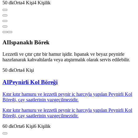
50
dk
Orta
4
Kişi
4
Kişilik
AI
Ispanaklı Börek
Lezzetli ve çıtır çıtır bir hamur işidir. Ispanak ve beyaz peynirle
hazırlanarak kahvaltılarda veya atıştırmalık olarak servis edilebilir.
50
dk
Orta
4
Kişi
AI
Peynirli Kol Böreği
Kıtır kıtır hamuru ve lezzetli peynir iç harcıyla yapılan Peynirli Kol
Böreği, çay saatlerinin vazgeçilmezidir.
Kıtır kıtır hamuru ve lezzetli peynir iç harcıyla yapılan Peynirli Kol
Böreği, çay saatlerinin vazgeçilmezidir.
60
dk
Orta
6
Kişi
6
Kişilik