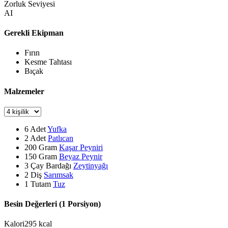
Zorluk Seviyesi
AI
Gerekli Ekipman
Fırın
Kesme Tahtası
Bıçak
Malzemeler
6
Adet
Yufka
2
Adet
Patlıcan
200
Gram
Kaşar Peyniri
150
Gram
Beyaz Peynir
3
Çay Bardağı
Zeytinyağı
2
Diş
Sarımsak
1
Tutam
Tuz
Besin Değerleri (1 Porsiyon)
Kalori
295
kcal