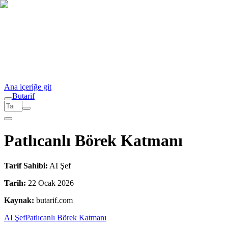
Ana içeriğe git
But
a
r
i
f
Patlıcanlı Börek Katmanı
Tarif Sahibi:
AI Şef
Tarih:
22 Ocak 2026
Kaynak:
butarif.com
AI Şef
Patlıcanlı Börek Katmanı