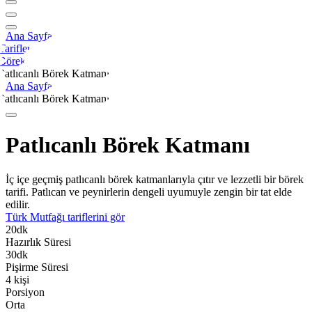
Ana Sayfa
Tarifler
Börek
Patlıcanlı Börek Katmanı
Ana Sayfa
Patlıcanlı Börek Katmanı
Patlıcanlı Börek Katmanı
İç içe geçmiş patlıcanlı börek katmanlarıyla çıtır ve lezzetli bir börek
tarifi. Patlıcan ve peynirlerin dengeli uyumuyle zengin bir tat elde
edilir.
Türk Mutfağı
tariflerini gör
20
dk
Hazırlık Süresi
30
dk
Pişirme Süresi
4
kişi
Porsiyon
Orta