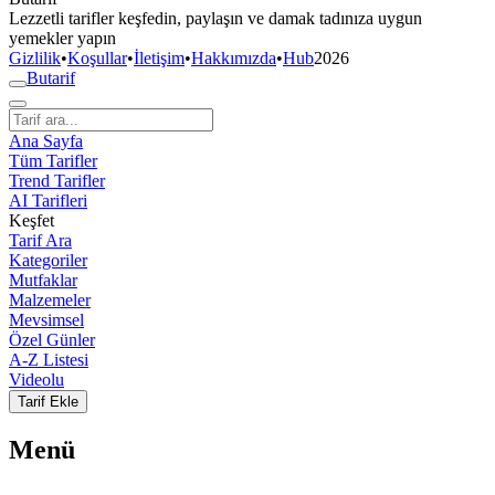
Lezzetli tarifler keşfedin, paylaşın ve damak tadınıza uygun
yemekler yapın
Gizlilik
•
Koşullar
•
İletişim
•
Hakkımızda
•
Hub
2026
But
a
r
i
f
Ana Sayfa
Tüm Tarifler
Trend Tarifler
AI Tarifleri
Keşfet
Tarif Ara
Kategoriler
Mutfaklar
Malzemeler
Mevsimsel
Özel Günler
A-Z Listesi
Videolu
Tarif Ekle
Menü