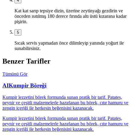
4
Kat kat sarıp tepsiye dizin, üzerine zeytinyağı gezdirin ve
önceden ısıtılmış 180 derece fırında altı üstü kızarana kadar
pişirin.
5
Sıcak servis yapmadan önce dilimleyip yanında yoğurt ile
sunabilirsiniz.
Benzer Tarifler
Tümünü Gör
AI
Kumpir Böreği
Kumpir lezzetini börek formunda sunan pratik bir tarif. Patates,
peynir ve çeşitli malzemelerle hazırlanan bu börek, çıtır hamuru ve
zengin içeriği ile herkesin beğenisini kazanacak.
Kumpir lezzetini börek formunda sunan pratik bir tarif. Patates,
peynir ve çeşitli malzemelerle hazırlanan bu börek, çıtır hamuru ve
zengin içeriği ile herkesin beğenisini kazanacak.