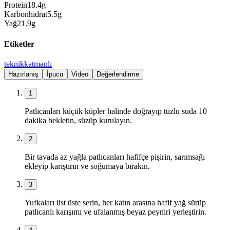
Protein
18.4
g
Karbonhidrat
5.5
g
Yağ
21.9
g
Etiketler
teknik
katmanlı
Hazırlanış
İpucu
Video
Değerlendirme
1
Patlıcanları küçük küpler halinde doğrayıp tuzlu suda 10
dakika bekletin, süzüp kurulayın.
2
Bir tavada az yağla patlıcanları hafifçe pişirin, sarımsağı
ekleyip karıştırın ve soğumaya bırakın.
3
Yufkaları üst üste serin, her katın arasına hafif yağ sürüp
patlıcanlı karışımı ve ufalanmış beyaz peyniri yerleştirin.