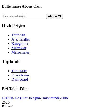
Bültenimize Abone Olun
Abone Ol
Hızlı Erişim
Tarif Ara
A-Z Tarifler
Kategoriler
Mutfaklar
Malzemeler
Topluluk
Tarif Ekle
Favorilerim
Dashboard
Bizi Takip Edin
Gizlilik
•
Koşullar
•
İletişim
•
Hakkımızda
•
Hub
2026
But
a
r
i
f