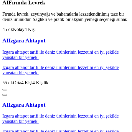
AI
Fırında Levrek
Fırında levrek, zeytinyağı ve baharatlarla lezzetlendirilmiş taze bir
deniz ürünüdür. Sağlıklı ve pratik bir akşam yemeği seçeneği sunar.
45
dk
Kolay
4
Kişi
AI
Izgara Ahtapot
Izgara ahtapot tarifi ile deniz ürünlerinin lezzetini en iyi şekilde
yansıtan bir yemek.
Izgara ahtapot tarifi ile deniz ürünlerinin lezzetini en iyi şekilde
yansıtan bir yemek.
55
dk
Orta
4
Kişi
4
Kişilik
AI
Izgara Ahtapot
Izgara ahtapot tarifi ile deniz ürünlerinin lezzetini en iyi şekilde
yansıtan bir yemek.
Izgara ahtapot tarifi ile deniz ürünlerinin lezzetini en iyi şekilde