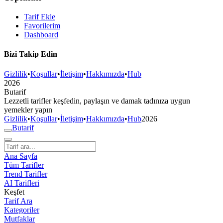
Tarif Ekle
Favorilerim
Dashboard
Bizi Takip Edin
Gizlilik
•
Koşullar
•
İletişim
•
Hakkımızda
•
Hub
2026
But
a
r
i
f
Lezzetli tarifler keşfedin, paylaşın ve damak tadınıza uygun
yemekler yapın
Gizlilik
•
Koşullar
•
İletişim
•
Hakkımızda
•
Hub
2026
But
a
r
i
f
Ana Sayfa
Tüm Tarifler
Trend Tarifler
AI Tarifleri
Keşfet
Tarif Ara
Kategoriler
Mutfaklar