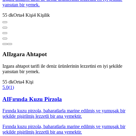
yansıtan bir yemek.
55
dk
Orta
4
Kişi
4
Kişilik
AI
Izgara Ahtapot
Izgara ahtapot tarifi ile deniz ürünlerinin lezzetini en iyi şekilde
yansıtan bir yemek.
55
dk
Orta
4
Kişi
5.0
(
1
)
AI
Fırında Kuzu Pirzola
Fırında kuzu pirzola, baharatlarla marine edilmiş ve yumuşak bir
şekilde pişirilmiş lezzetli bir ana yemektir.
Fırında kuzu pirzola, baharatlarla marine edilmiş ve yumuşak bir
şekilde pişirilmiş lezzetli bir ana yemektir.