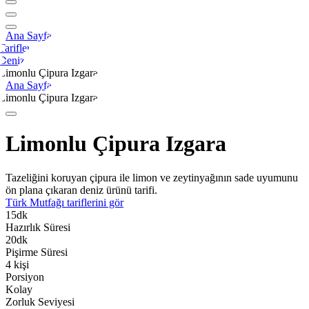
Ana Sayfa
Tarifler
Deniz
Limonlu Çipura Izgara
Ana Sayfa
Limonlu Çipura Izgara
Limonlu Çipura Izgara
Tazeliğini koruyan çipura ile limon ve zeytinyağının sade uyumunu
ön plana çıkaran deniz ürünü tarifi.
Türk Mutfağı
tariflerini gör
15
dk
Hazırlık Süresi
20
dk
Pişirme Süresi
4
kişi
Porsiyon
Kolay
Zorluk Seviyesi