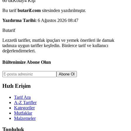
60
dk
Kolay
4
Kişi
Bu tarif
butarif.com
sitesinden yazdırılmıştır.
Yazdırma Tarihi:
6 Ağustos 2026 08:47
But
a
r
i
f
Lezzetli tarifler, mutfak ipuçları ve yemek önerileri ile damak
tadınıza uygun tarifler keşfedin. Binlerce tarif ve kullanıcı
değerlendirmeleri.
Bültenimize Abone Olun
Abone Ol
Hızlı Erişim
Tarif Ara
A-Z Tarifler
Kategoriler
Mutfaklar
Malzemeler
Topluluk