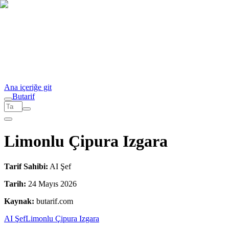
Ana içeriğe git
But
a
r
i
f
Limonlu Çipura Izgara
Tarif Sahibi:
AI Şef
Tarih:
24 Mayıs 2026
Kaynak:
butarif.com
AI Şef
Limonlu Çipura Izgara