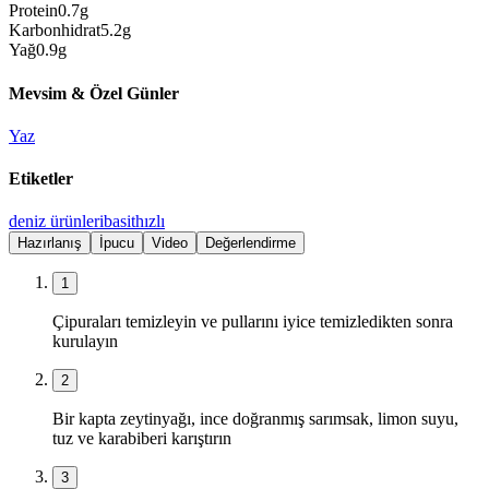
Protein
0.7
g
Karbonhidrat
5.2
g
Yağ
0.9
g
Mevsim & Özel Günler
Yaz
Etiketler
deniz ürünleri
basit
hızlı
Hazırlanış
İpucu
Video
Değerlendirme
1
Çipuraları temizleyin ve pullarını iyice temizledikten sonra
kurulayın
2
Bir kapta zeytinyağı, ince doğranmış sarımsak, limon suyu,
tuz ve karabiberi karıştırın
3