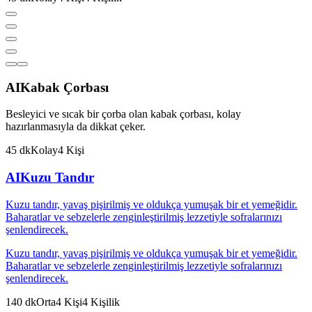
AI
Kabak Çorbası
Besleyici ve sıcak bir çorba olan kabak çorbası, kolay
hazırlanmasıyla da dikkat çeker.
45
dk
Kolay
4
Kişi
AI
Kuzu Tandır
Kuzu tandır, yavaş pişirilmiş ve oldukça yumuşak bir et yemeğidir.
Baharatlar ve sebzelerle zenginleştirilmiş lezzetiyle sofralarınızı
şenlendirecek.
Kuzu tandır, yavaş pişirilmiş ve oldukça yumuşak bir et yemeğidir.
Baharatlar ve sebzelerle zenginleştirilmiş lezzetiyle sofralarınızı
şenlendirecek.
140
dk
Orta
4
Kişi
4
Kişilik