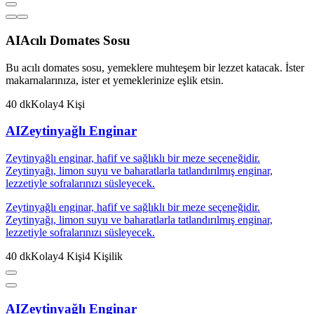
AI
Acılı Domates Sosu
Bu acılı domates sosu, yemeklere muhteşem bir lezzet katacak. İster
makarnalarınıza, ister et yemeklerinize eşlik etsin.
40
dk
Kolay
4
Kişi
AI
Zeytinyağlı Enginar
Zeytinyağlı enginar, hafif ve sağlıklı bir meze seçeneğidir.
Zeytinyağı, limon suyu ve baharatlarla tatlandırılmış enginar,
lezzetiyle sofralarınızı süsleyecek.
Zeytinyağlı enginar, hafif ve sağlıklı bir meze seçeneğidir.
Zeytinyağı, limon suyu ve baharatlarla tatlandırılmış enginar,
lezzetiyle sofralarınızı süsleyecek.
40
dk
Kolay
4
Kişi
4
Kişilik
AI
Zeytinyağlı Enginar