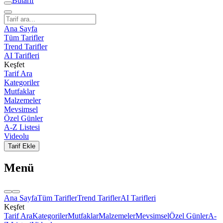
But
a
r
i
f
Ana Sayfa
Tüm Tarifler
Trend Tarifler
AI Tarifleri
Keşfet
Tarif Ara
Kategoriler
Mutfaklar
Malzemeler
Mevsimsel
Özel Günler
A-Z Listesi
Videolu
Tarif Ekle
Menü
Ana Sayfa
Tüm Tarifler
Trend Tarifler
AI Tarifleri
Keşfet
Tarif Ara
Kategoriler
Mutfaklar
Malzemeler
Mevsimsel
Özel Günler
A-