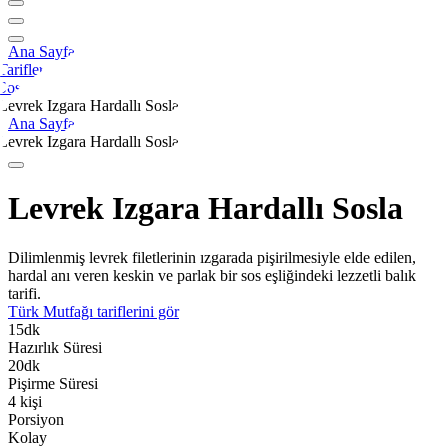
Ana Sayfa
Tarifler
Sos
Levrek Izgara Hardallı Sosla
Ana Sayfa
Levrek Izgara Hardallı Sosla
Levrek Izgara Hardallı Sosla
Dilimlenmiş levrek filetlerinin ızgarada pişirilmesiyle elde edilen,
hardal anı veren keskin ve parlak bir sos eşliğindeki lezzetli balık
tarifi.
Türk Mutfağı
tariflerini gör
15
dk
Hazırlık Süresi
20
dk
Pişirme Süresi
4
kişi
Porsiyon
Kolay