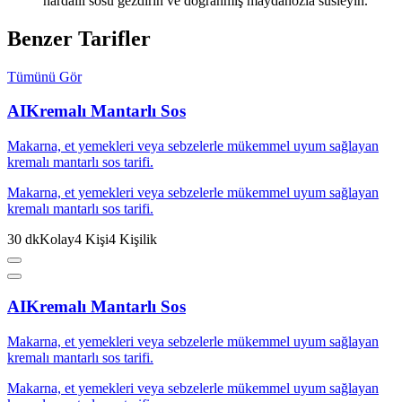
hardallı sosu gezdirin ve doğranmış maydanozla süsleyin.
Benzer Tarifler
Tümünü Gör
AI
Kremalı Mantarlı Sos
Makarna, et yemekleri veya sebzelerle mükemmel uyum sağlayan
kremalı mantarlı sos tarifi.
Makarna, et yemekleri veya sebzelerle mükemmel uyum sağlayan
kremalı mantarlı sos tarifi.
30
dk
Kolay
4
Kişi
4
Kişilik
AI
Kremalı Mantarlı Sos
Makarna, et yemekleri veya sebzelerle mükemmel uyum sağlayan
kremalı mantarlı sos tarifi.
Makarna, et yemekleri veya sebzelerle mükemmel uyum sağlayan