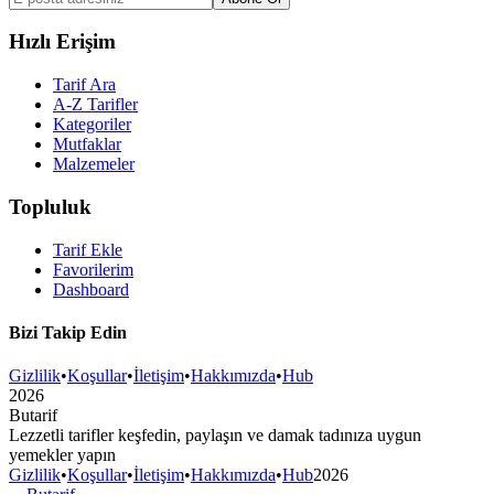
Hızlı Erişim
Tarif Ara
A-Z Tarifler
Kategoriler
Mutfaklar
Malzemeler
Topluluk
Tarif Ekle
Favorilerim
Dashboard
Bizi Takip Edin
Gizlilik
•
Koşullar
•
İletişim
•
Hakkımızda
•
Hub
2026
But
a
r
i
f
Lezzetli tarifler keşfedin, paylaşın ve damak tadınıza uygun
yemekler yapın
Gizlilik
•
Koşullar
•
İletişim
•
Hakkımızda
•
Hub
2026