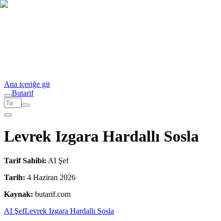
Ana içeriğe git
But
a
r
i
f
Levrek Izgara Hardallı Sosla
Tarif Sahibi:
AI Şef
Tarih:
4 Haziran 2026
Kaynak:
butarif.com
AI Şef
Levrek Izgara Hardallı Sosla