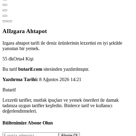
AI
Izgara Ahtapot
Izgara ahtapot tarifi ile deniz ürünlerinin lezzetini en iyi şekilde
yansıtan bir yemek.
55
dk
Orta
4
Kişi
Bu tarif
butarif.com
sitesinden yazdırılmıştır.
Yazdırma Tarihi:
8 Ağustos 2026 14:21
But
a
r
i
f
Lezzetli tarifler, mutfak ipuçları ve yemek önerileri ile damak
tadınıza uygun tarifler keşfedin. Binlerce tarif ve kullanıcı
değerlendirmeleri.
Bültenimize Abone Olun
Abone Ol