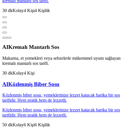
kremalı mantarlı sos tarifi.
30
dk
Kolay
4
Kişi
4
Kişilik
AI
Kremalı Mantarlı Sos
Makarna, et yemekleri veya sebzelerle mükemmel uyum sağlayan
kremalı mantarlı sos tarifi.
30
dk
Kolay
4
Kişi
AI
Közlenmiş Biber Sosu
Közlenmiş biber sosu, yemeklerinize lezzet katacak harika bir sos
tarifidir. Hem pratik hem de lezzetli.
Közlenmiş biber sosu, yemeklerinize lezzet katacak harika bir sos
tarifidir. Hem pratik hem de lezzetli.
50
dk
Kolay
6
Kişi
6
Kişilik