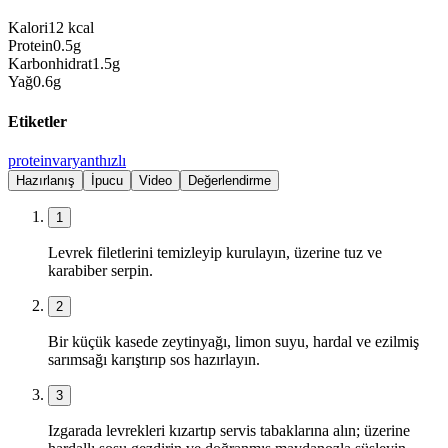
Kalori
12
kcal
Protein
0.5
g
Karbonhidrat
1.5
g
Yağ
0.6
g
Etiketler
protein
varyant
hızlı
Hazırlanış
İpucu
Video
Değerlendirme
1
Levrek filetlerini temizleyip kurulayın, üzerine tuz ve
karabiber serpin.
2
Bir küçük kasede zeytinyağı, limon suyu, hardal ve ezilmiş
sarımsağı karıştırıp sos hazırlayın.
3
Izgarada levrekleri kızartıp servis tabaklarına alın; üzerine